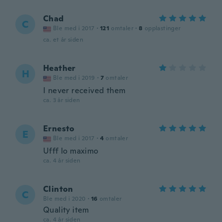
Chad
C
Ble med i 2017
·
121
omtaler
·
8
opplastinger
ca. et år siden
Heather
H
Ble med i 2019
·
7
omtaler
I never received them
ca. 3 år siden
Ernesto
E
Ble med i 2017
·
4
omtaler
Ufff lo maximo
ca. 4 år siden
Clinton
C
Ble med i 2020
·
16
omtaler
Quality item
ca. 4 år siden