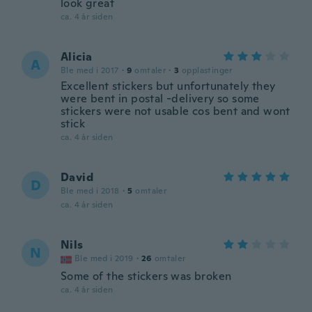
look great
ca. 4 år siden
Alicia
A
Ble med i 2017
·
9
omtaler
·
3
opplastinger
Excellent stickers but unfortunately they
were bent in postal -delivery so some
stickers were not usable cos bent and wont
stick
ca. 4 år siden
David
D
Ble med i 2018
·
5
omtaler
ca. 4 år siden
Nils
N
Ble med i 2019
·
26
omtaler
Some of the stickers was broken
ca. 4 år siden