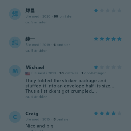
輝昌
輝
Ble med i 2020
·
80
omtaler
ca. 5 år siden
純一
純
Ble med i 2019
·
6
omtaler
ca. 5 år siden
Michael
M
Ble med i 2019
·
20
omtaler
·
1
opplastinger
They folded the sticker package and
stuffed it into an envelope half its size....
Thus all stickers got crumpled....
ca. 5 år siden
Craig
C
Ble med i 2015
·
8
omtaler
Nice and big