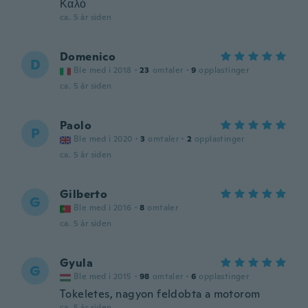
Καλό
ca. 5 år siden
Domenico
D
Ble med i 2018
·
23
omtaler
·
9
opplastinger
ca. 5 år siden
Paolo
P
Ble med i 2020
·
3
omtaler
·
2
opplastinger
ca. 5 år siden
Gilberto
G
Ble med i 2016
·
8
omtaler
ca. 5 år siden
Gyula
G
Ble med i 2015
·
98
omtaler
·
6
opplastinger
Tokeletes, nagyon feldobta a motorom
ca. 5 år siden