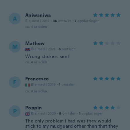
Aniwaniwa
A
Ble med i 2017
·
36
omtaler
·
7
opplastinger
ca. 4 år siden
Mathew
M
Ble med i 2021
·
8
omtaler
Wrong stickers sent
ca. 4 år siden
Francesco
F
Ble med i 2019
·
1
omtaler
ca. 4 år siden
Poppin
P
Ble med i 2020
·
9
omtaler
·
1
opplastinger
The only problem i had was they would
stick to my mudguard other than that they