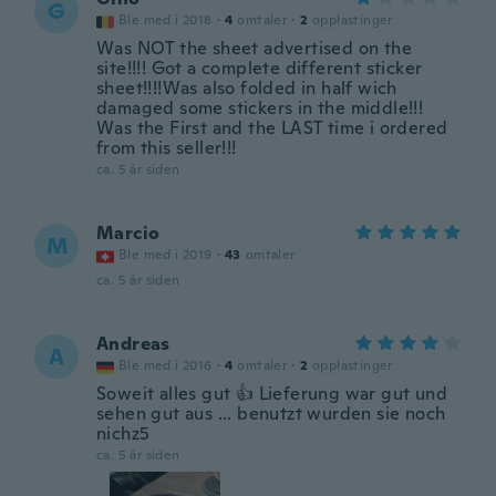
G
Ble med i 2018
·
4
omtaler
·
2
opplastinger
Was NOT the sheet advertised on the
site!!!! Got a complete different sticker
sheet!!!!Was also folded in half wich
damaged some stickers in the middle!!!
Was the First and the LAST time i ordered
from this seller!!!
ca. 5 år siden
Marcio
M
Ble med i 2019
·
43
omtaler
ca. 5 år siden
Andreas
A
Ble med i 2016
·
4
omtaler
·
2
opplastinger
Soweit alles gut 👍 Lieferung war gut und
sehen gut aus ... benutzt wurden sie noch
nichz5
ca. 5 år siden