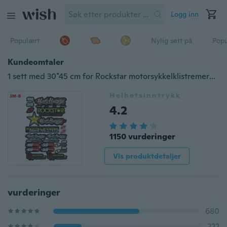
Logg inn
Populært
Nylig sett på
Pop
Kundeomtaler
1 sett med 30*45 cm for Rockstar motorsykkelklistremerker
Helhetsinntrykk
4.2
1150 vurderinger
Vis produktdetaljer
vurderinger
680
222