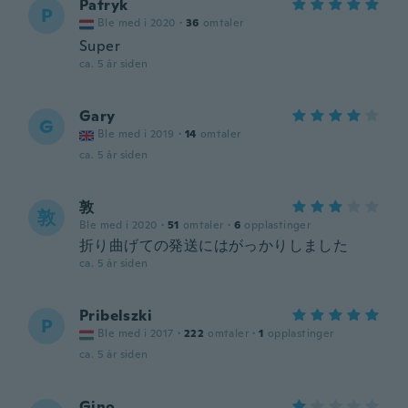
Patryk
P
Ble med i 2020
·
36
omtaler
Super
ca. 5 år siden
Gary
G
Ble med i 2019
·
14
omtaler
ca. 5 år siden
敦
敦
Ble med i 2020
·
51
omtaler
·
6
opplastinger
折り曲げての発送にはがっかりしました
ca. 5 år siden
Pribelszki
P
Ble med i 2017
·
222
omtaler
·
1
opplastinger
ca. 5 år siden
Gino