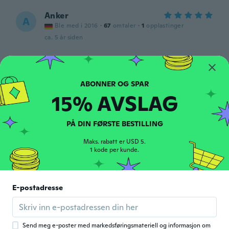
Anker
A
Ble med i 2016
·
67
omtaler
·
1
opplastinger
ca. 5 år siden
Marco
M
Ble med i 2018
·
8
omtaler
ca. 5 år siden
15% AVSLAG
Billy
B
PÅ DIN FØRSTE BESTILLING
Ble med i 2014
·
50
omtaler
·
4
opplastinger
Ce n'est pas le modèle commandé que j'ai
Maks. rabatt er USD 5.
reçu. Pas content
1 kode per kunde.
ca. 5 år siden
E-postadresse
Stella
S
Ble med i 2020
·
68
omtaler
·
1
opplastinger
ca. 5 år siden
Send meg e-poster med markedsføringsmateriell og informasjon om