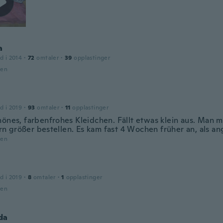
a
d i 2014
·
72
omtaler
·
39
opplastinger
den
d i 2019
·
93
omtaler
·
11
opplastinger
hönes, farbenfrohes Kleidchen. Fällt etwas klein aus. Man m
 größer bestellen. Es kam fast 4 Wochen früher an, als a
den
d i 2019
·
8
omtaler
·
1
opplastinger
den
da