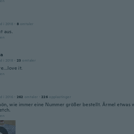
den
d i 2018
·
8
omtaler
t aus.
den
na
d i 2018
·
23
omtaler
e...love it.
den
d i 2016
·
262
omtaler
·
226
opplastinger
hön, wie immer eine Nummer größer bestellt. Ärmel etwas w
etch.
den