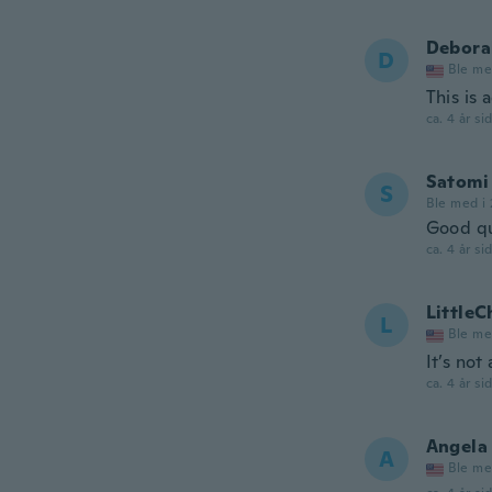
Debora
D
Ble me
This is 
ca. 4 år si
Satomi
S
Ble med i
Good qu
ca. 4 år si
LittleC
L
Ble me
It’s not
ca. 4 år si
Angela
A
Ble me