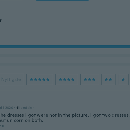
r
Nyttigste
n
d i 2020
·
11
omtaler
he dresses I got were not in the picture. I got two dresses,
but unicorn on both.
den