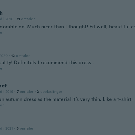
h
d i 2016
·
11
omtaler
adorable on! Much nicer than I thought! Fit well, beautiful c
den
 2020
·
12
omtaler
ality! Definitely I recommend this dress .
den
hef
d i 2019
·
7
omtaler
·
2
opplastinger
 an autumn dress as the material it’s very thin. Like a t-shirt.
den
d i 2021
·
5
omtaler