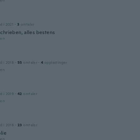
den
n
d i 2021
·
3
omtaler
chrieben, alles bestens
den
d i 2018
·
55
omtaler
·
4
opplastinger
den
d i 2019
·
42
omtaler
den
d i 2018
·
23
omtaler
lie
den