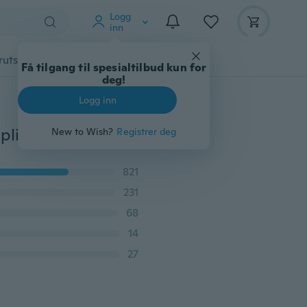
Logg
inn
rutstyr
Gadgets
Verktøy
Mer
Få tilgang til spesialtilbud kun for
deg!
Logg inn
Småbarn Babyjenter Barn Høstklær Søt tegneserie Applique Langermet T-skjortekjole
New to Wish?
Registrer deg
821
231
68
14
27