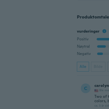
Produktomtale
vurderinger
Positiv
Nøytral
Negativ
Alle
Bilde
caroly
C
Ble me
Two of t
colors, 
ca. 3 år si