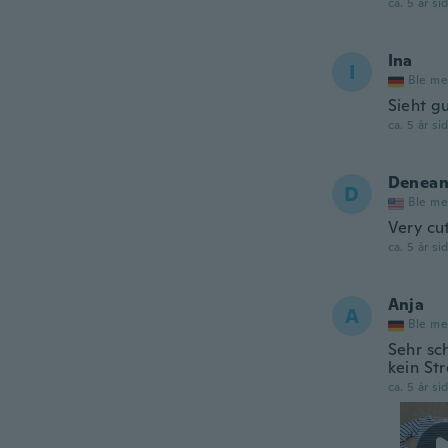
ca. 5 år si
Ina
I
Ble me
Sieht gu
ca. 5 år si
Denea
D
Ble me
Very cut
ca. 5 år si
Anja
A
Ble me
Sehr sc
kein Str
ca. 5 år si