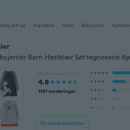
Nylig sett på
Populære
Mote
Babyutstyr
Kjæledy
ler
Helhetsinntrykk
4.6
1161 vurderinger
Vis produktdetaljer