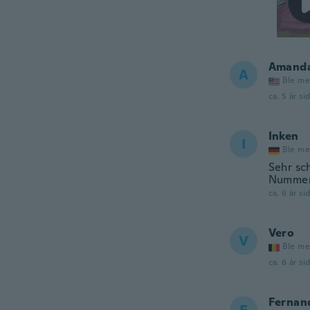
Amand
A
Ble me
ca. 5 år si
Inken
I
Ble me
Sehr sc
Nummern
ca. 6 år si
Vero
V
Ble me
ca. 6 år si
Fernan