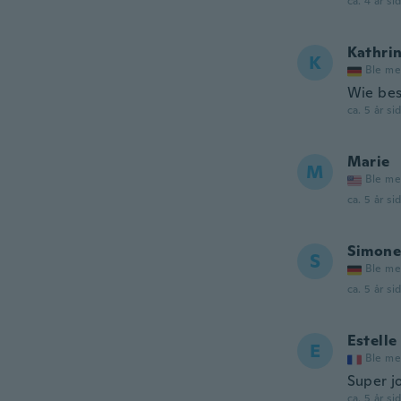
ca. 4 år si
Kathri
K
Ble me
Wie bes
ca. 5 år si
Marie
M
Ble me
ca. 5 år si
Simone
S
Ble me
ca. 5 år si
Estelle
E
Ble me
Super jo
ca. 5 år si