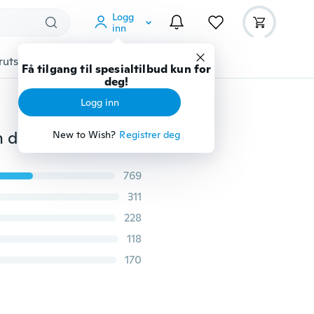
Logg
inn
rutstyr
Gadgets
Verktøy
Mer
Få tilgang til spesialtilbud kun for
deg!
Logg inn
10 farger sexy kvinner bikini sett push-up bandeau bh damer korte undertøy sett badetøy
New to Wish?
Registrer deg
769
311
228
118
170