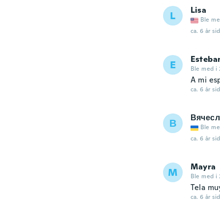
Lisa
L
Ble me
ca. 6 år si
Esteba
E
Ble med i 
A mi es
ca. 6 år si
Вячесл
В
Ble me
ca. 6 år si
Mayra
M
Ble med i 
Tela muy
ca. 6 år si