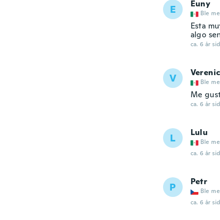
Euny
E
Ble me
Esta mu
algo sen
ca. 6 år si
Vereni
V
Ble me
Me gus
ca. 6 år si
Lulu
L
Ble me
ca. 6 år si
Petr
P
Ble me
ca. 6 år si