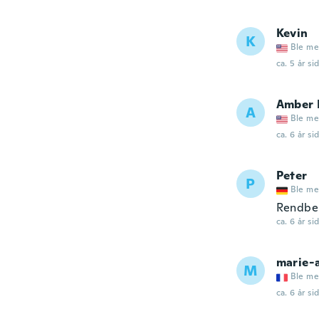
Kevin
K
Ble me
ca. 5 år si
Amber 
A
Ble me
ca. 6 år si
Peter
P
Ble me
Rendben
ca. 6 år si
marie-
M
Ble me
ca. 6 år si