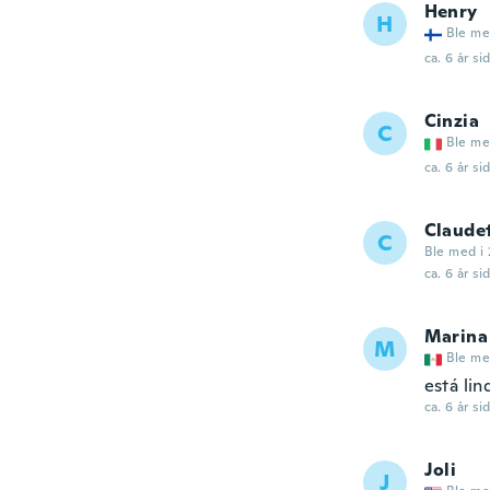
Henry
H
Ble me
ca. 6 år si
Cinzia
C
Ble me
ca. 6 år si
Claude
C
Ble med i 
ca. 6 år si
Marina
M
Ble me
está lin
ca. 6 år si
Joli
J