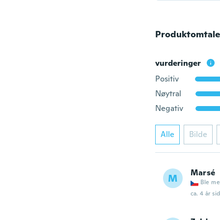
Produktomtale
vurderinger
Positiv
Nøytral
Negativ
Alle
Bilde
Marsé
M
Ble me
ca. 4 år si