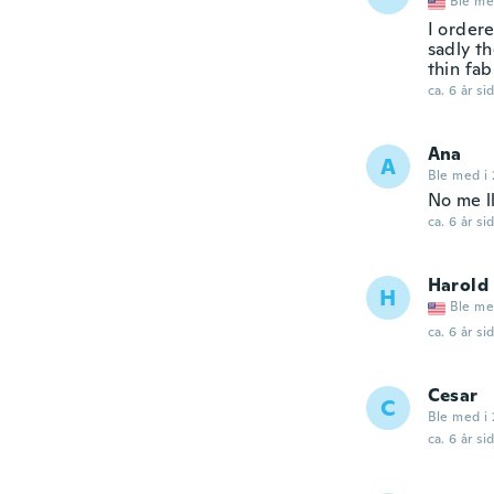
Ble me
I ordere
sadly th
thin fab
ca. 6 år si
Ana
A
Ble med i 
No me l
ca. 6 år si
Harold
H
Ble me
ca. 6 år si
Cesar
C
Ble med i 
ca. 6 år si