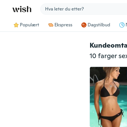
Jump to section
Populært
Ekspress
Dagstilbud
Kundeomta