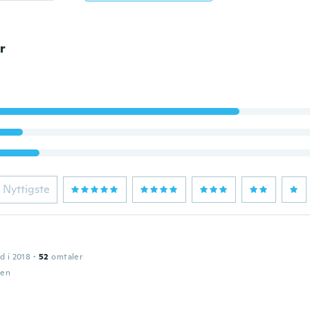
r
Nyttigste
d i 2018
·
52
omtaler
den