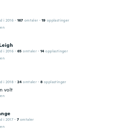
d i 2016
·
167
omtaler
·
19
opplastinger
den
Leigh
d i 2016
·
65
omtaler
·
14
opplastinger
den
d i 2018
·
24
omtaler
·
8
opplastinger
 volt
den
ange
d i 2017
·
7
omtaler
den