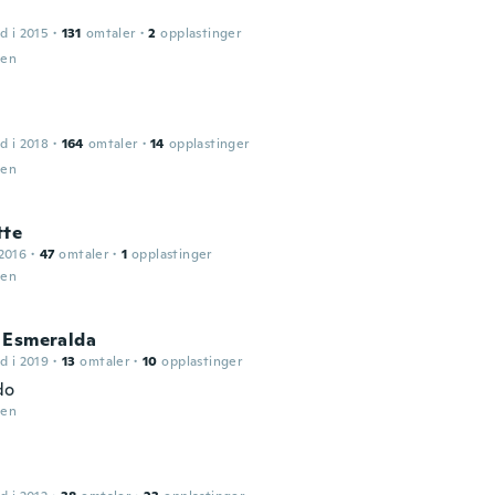
d i 2015
·
131
omtaler
·
2
opplastinger
den
d i 2018
·
164
omtaler
·
14
opplastinger
den
tte
2016
·
47
omtaler
·
1
opplastinger
den
 Esmeralda
d i 2019
·
13
omtaler
·
10
opplastinger
do
den