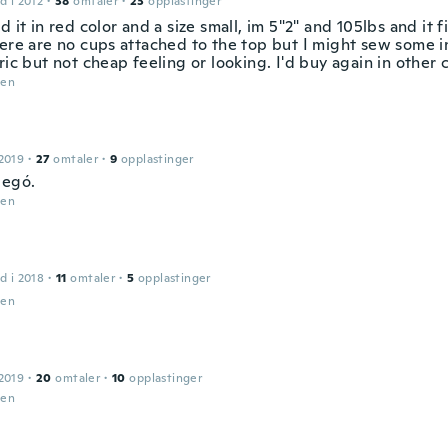
d i 2012
·
38
omtaler
·
23
opplastinger
d it in red color and a size small, im 5"2" and 105lbs and it f
ere are no cups attached to the top but I might sew some in
ric but not cheap feeling or looking. I'd buy again in other 
den
2019
·
27
omtaler
·
9
opplastinger
legó.
den
d i 2018
·
11
omtaler
·
5
opplastinger
den
2019
·
20
omtaler
·
10
opplastinger
den