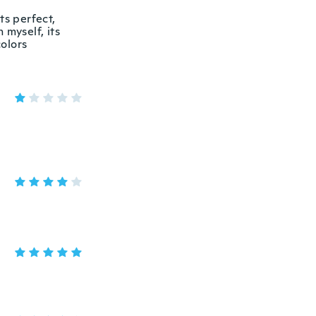
its perfect,
 myself, its
colors