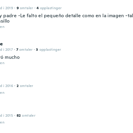
d i 2019
·
9
omtaler
·
4
opplastinger
y padre -Le falto el pequeño detalle como en la imagen -tal
sillo
den
ce
d i 2017
·
7
omtaler
·
3
opplastinger
tó mucho
den
d i 2016
·
2
omtaler
den
d i 2015
·
82
omtaler
den