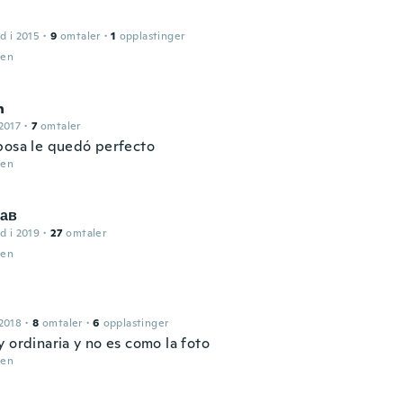
d i 2015
·
9
omtaler
·
1
opplastinger
den
n
2017
·
7
omtaler
posa le quedó perfecto
den
ав
d i 2019
·
27
omtaler
den
2018
·
8
omtaler
·
6
opplastinger
 ordinaria y no es como la foto
den