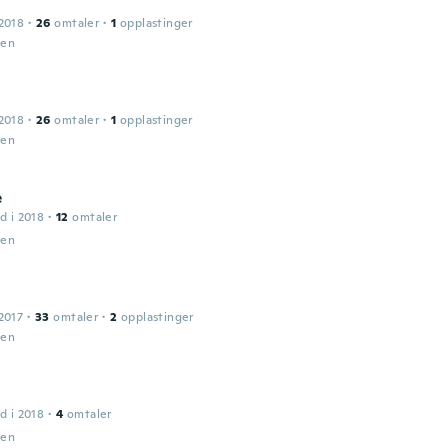
2018
·
26
omtaler
·
1
opplastinger
den
2018
·
26
omtaler
·
1
opplastinger
den
e
d i 2018
·
12
omtaler
den
2017
·
33
omtaler
·
2
opplastinger
den
d i 2018
·
4
omtaler
den