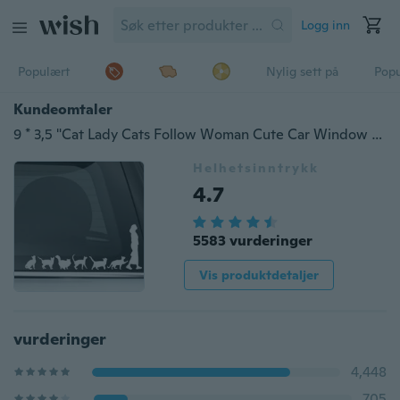
Logg inn
Populært
Nylig sett på
Pop
Kundeomtaler
9 * 3,5 "Cat Lady Cats Follow Woman Cute Car Window Decal Bumper Sticker Pet Pets Fun 57
Helhetsinntrykk
4.7
5583 vurderinger
Vis produktdetaljer
vurderinger
4,448
705