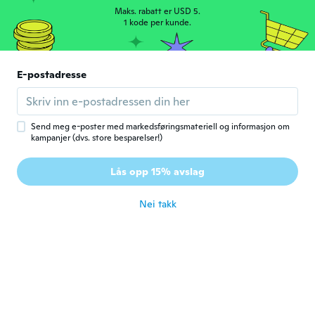
good size, exactly as described.
Maks. rabatt er USD 5.
ca. 4 år siden
1 kode per kunde.
Storm
S
Ble med i 2017
·
11
omtaler
E-postadresse
Mother in law loves it
ca. 5 år siden
Send meg e-poster med markedsføringsmateriell og informasjon om
kampanjer (dvs. store besparelser!)
Tammy-Jean
T
Ble med i 2018
·
40
omtaler
·
20
opplastinger
Lås opp 15% avslag
Mom gonna love it!
ca. 5 år siden
Nei takk
Cara
C
Ble med i 2016
·
3
omtaler
ca. 5 år siden
Tom
T
Ble med i 2021
·
1
omtaler