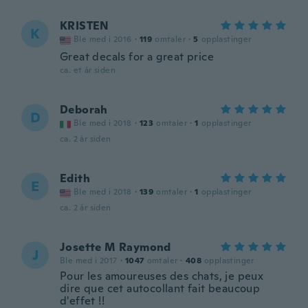
KRISTEN
K
Ble med i 2016
·
119
omtaler
·
5
opplastinger
Great decals for a great price
ca. et år siden
Deborah
D
Ble med i 2018
·
123
omtaler
·
1
opplastinger
ca. 2 år siden
Edith
E
Ble med i 2018
·
139
omtaler
·
1
opplastinger
ca. 2 år siden
Josette M Raymond
J
Ble med i 2017
·
1047
omtaler
·
408
opplastinger
Pour les amoureuses des chats, je peux
dire que cet autocollant fait beaucoup
d'effet !!