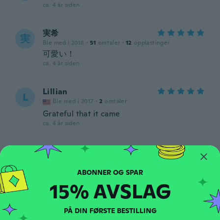
ca. 4 år siden
実希
実
Ble med i 2018
·
51
omtaler
·
12
opplastinger
可愛い！
ca. 4 år siden
Lillian
L
Ble med i 2017
·
2
omtaler
Grateful that it came
ca. 4 år siden
Joyce
J
Ble med i 2018
·
4
omtaler
ca. 4 år siden
15% AVSLAG
Cindy
C
Ble med i 2015
PÅ DIN FØRSTE BESTILLING
·
25
omtaler
·
1
opplastinger