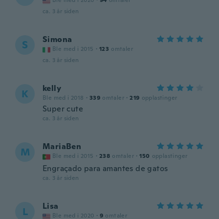
Ble med i 2020
·
94
omtaler
ca. 3 år siden
Simona
S
Ble med i 2015
·
123
omtaler
ca. 3 år siden
kelly
K
Ble med i 2018
·
339
omtaler
·
219
opplastinger
Super cute
ca. 3 år siden
MariaBen
M
Ble med i 2015
·
238
omtaler
·
150
opplastinger
Engraçado para amantes de gatos
ca. 3 år siden
Lisa
L
Ble med i 2020
·
9
omtaler