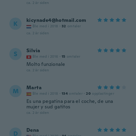
ca. 2 år siden
kicynade4@hotmail.com
K
Ble med i 2018
·
32
omtaler
ca. 2 år siden
Silvia
S
Ble med i 2016
·
15
omtaler
Molto funzionale
ca. 2 år siden
Marta
M
Ble med i 2018
·
134
omtaler
·
20
opplastinger
Es una pegatina para el coche, de una
mujer y sud gatitos
ca. 2 år siden
Dena
D