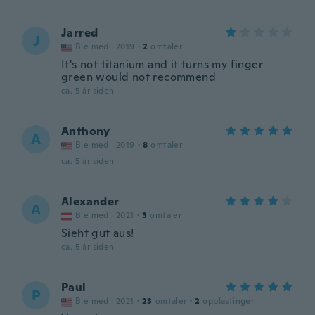
Jarred
J
Ble med i 2019
·
2
omtaler
It's not titanium and it turns my finger
green would not recommend
ca. 5 år siden
Anthony
A
Ble med i 2019
·
8
omtaler
ca. 5 år siden
Alexander
A
Ble med i 2021
·
3
omtaler
Sieht gut aus!
ca. 5 år siden
Paul
P
Ble med i 2021
·
23
omtaler
·
2
opplastinger