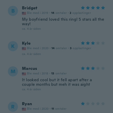
Bridget
B
Ble med i 2019
·
14
omtaler
·
2
opplastinger
My boyfriend loved this ring! 5 stars all the
way!
ca. 4 år siden
Kyle
K
Ble med i 2020
·
14
omtaler
·
3
opplastinger
ca. 4 år siden
Marcus
M
Ble med i 2018
·
13
omtaler
It looked cool but it fell apart after a
couple months but meh it was aight
ca. 4 år siden
Ryan
R
Ble med i 2020
·
11
omtaler