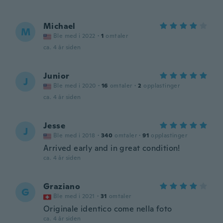
Michael
M
Ble med i 2022
·
1
omtaler
ca. 4 år siden
Junior
J
Ble med i 2020
·
16
omtaler
·
2
opplastinger
ca. 4 år siden
Jesse
J
Ble med i 2018
·
340
omtaler
·
91
opplastinger
Arrived early and in great condition!
ca. 4 år siden
Graziano
G
Ble med i 2021
·
31
omtaler
Originale identico come nella foto
ca. 4 år siden