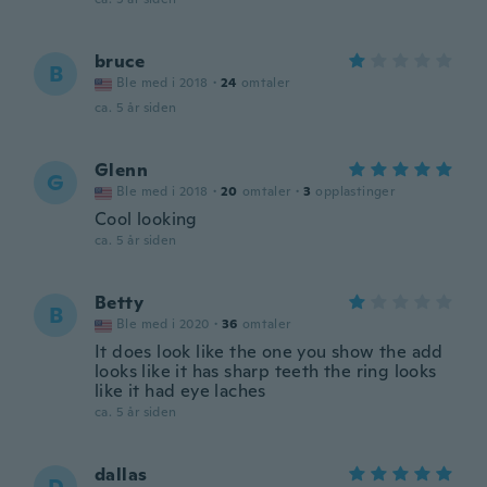
bruce
B
Ble med i 2018
·
24
omtaler
ca. 5 år siden
Glenn
G
Ble med i 2018
·
20
omtaler
·
3
opplastinger
Cool looking
ca. 5 år siden
Betty
B
Ble med i 2020
·
36
omtaler
It does look like the one you show the add
looks like it has sharp teeth the ring looks
like it had eye laches
ca. 5 år siden
dallas