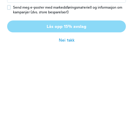
ca. 5 år siden
Send meg e-poster med markedsføringsmateriell og informasjon om
kampanjer (dvs. store besparelser!)
Nathon
N
Lås opp 15% avslag
Ble med i 2019
·
3
omtaler
ca. 5 år siden
Nei takk
Enrique
E
Ble med i 2021
·
7
omtaler
ca. 5 år siden
Randy
R
Ble med i 2020
·
44
omtaler
·
15
opplastinger
I would call it the Oracle of the Dead
ca. 5 år siden
Barbara
B
Ble med i 2015
·
8
omtaler
Very cheap and plastic eyeball