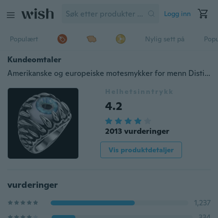
Logg inn
Populært
Nylig sett på
Pop
Kundeomtaler
Amerikanske og europeiske motesmykker for menn Distinctive Eyeball Titanium Rings
Helhetsinntrykk
4.2
2013 vurderinger
Vis produktdetaljer
vurderinger
1,237
334