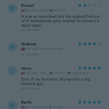
Ernest
E
Ble med i 2020
·
22
omtaler
It was as described but the eyeball fell out
of it immediately glue helped to reinsert it
again agen
ca. 5 år siden
Andrew
A
Ble med i 2020
·
1
omtaler
ca. 5 år siden
Jerry
J
Ble med i 2021
·
25
omtaler
·
13
opplastinger
One of my favorites. Big eye for a big
handed guy
ca. 5 år siden
Keith
K
Ble med i 2018
·
5
omtaler