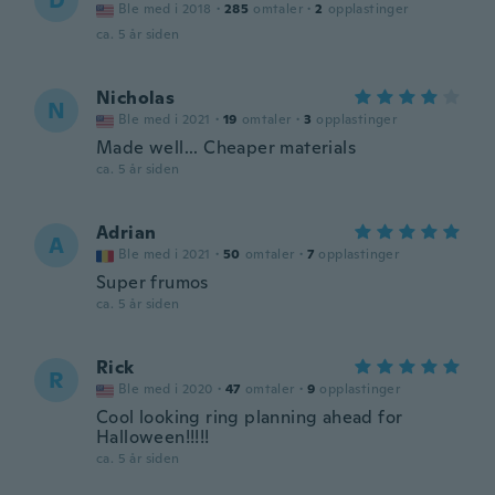
D
Ble med i 2018
·
285
omtaler
·
2
opplastinger
ca. 5 år siden
Nicholas
N
Ble med i 2021
·
19
omtaler
·
3
opplastinger
Made well... Cheaper materials
ca. 5 år siden
Adrian
A
Ble med i 2021
·
50
omtaler
·
7
opplastinger
Super frumos
ca. 5 år siden
Rick
R
Ble med i 2020
·
47
omtaler
·
9
opplastinger
Cool looking ring planning ahead for
Halloween!!!!!
ca. 5 år siden