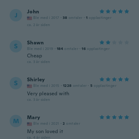
John
J
Ble med i 2017
·
38
omtaler
·
1
opplastinger
ca. 2 år siden
Shawn
S
Ble med i 2019
·
184
omtaler
·
16
opplastinger
Cheap
ca. 3 år siden
Shirley
S
Ble med i 2015
·
1228
omtaler
·
5
opplastinger
Very pleased with
ca. 3 år siden
Mary
M
Ble med i 2021
·
2
omtaler
My son loved it
ca. 4 år siden