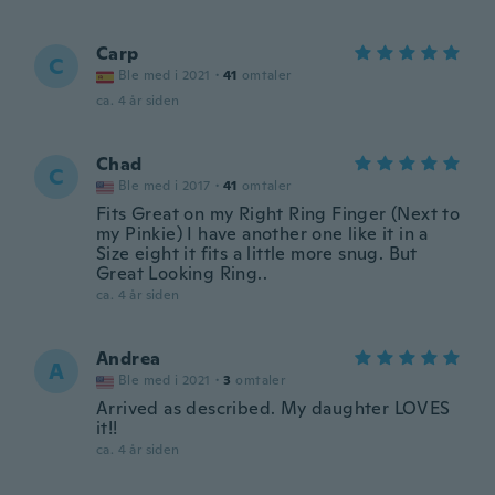
Carp
C
Ble med i 2021
·
41
omtaler
ca. 4 år siden
Chad
C
Ble med i 2017
·
41
omtaler
Fits Great on my Right Ring Finger (Next to
my Pinkie) I have another one like it in a
Size eight it fits a little more snug. But
Great Looking Ring..
ca. 4 år siden
Andrea
A
Ble med i 2021
·
3
omtaler
Arrived as described. My daughter LOVES
it!!
ca. 4 år siden