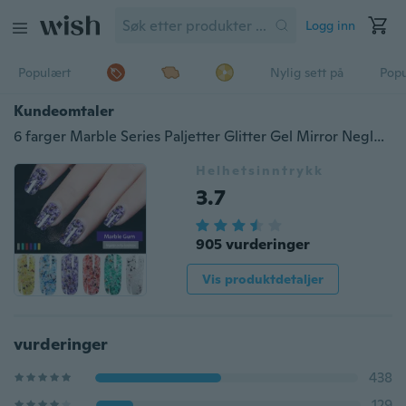
Logg inn
Populært
Nylig sett på
Pop
Kundeomtaler
6 farger Marble Series Paljetter Glitter Gel Mirror Neglelakk
Helhetsinntrykk
3.7
905 vurderinger
Vis produktdetaljer
vurderinger
438
129