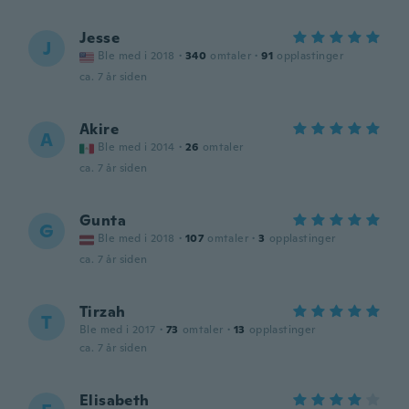
Jesse
J
Ble med i 2018
·
340
omtaler
·
91
opplastinger
ca. 7 år siden
Akire
A
Ble med i 2014
·
26
omtaler
ca. 7 år siden
Gunta
G
Ble med i 2018
·
107
omtaler
·
3
opplastinger
ca. 7 år siden
Tirzah
T
Ble med i 2017
·
73
omtaler
·
13
opplastinger
ca. 7 år siden
Elisabeth