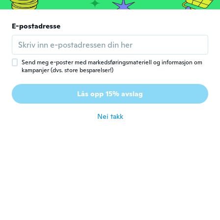
ᴡᴡᴡ.Elden.18sexy.pw
ᴡ
Ble med i 2018
·
39
omtaler
·
1
opplastinger
E-postadresse
Super
ca. 7 år siden
Send meg e-poster med markedsføringsmateriell og informasjon om
kampanjer (dvs. store besparelser!)
Glória
G
Ble med i 2018
·
186
omtaler
·
189
opplastinger
Lås opp 15% avslag
Linda cor!
ca. 7 år siden
Nei takk
Caline
C
Ble med i 2018
·
40
omtaler
·
13
opplastinger
Just ok
ca. 7 år siden
Марина
М
Ble med i 2018
·
7
omtaler
·
2
opplastinger
ca. 7 år siden