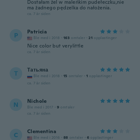
Dostałam żel w maleńkim pudełeczku,nie
ma żadnego pędzelka do nałożenia.
ca. 7 år siden
Patricia
P
Ble med i 2018
·
163
omtaler
·
21
opplastinger
Nice color but verylittle
ca. 7 år siden
Татьяна
Т
Ble med i 2018
·
15
omtaler
·
1
opplastinger
ca. 7 år siden
Nichole
N
Ble med i 2017
·
9
omtaler
ca. 7 år siden
Clementina
C
Ble med i 2016
·
88
omtaler
·
6
opplastinger