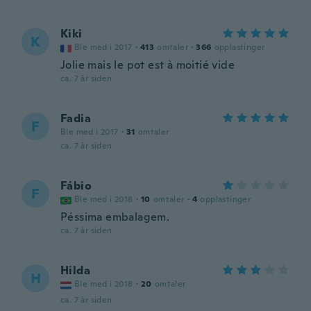
Kiki
K
Ble med i 2017
·
413
omtaler
·
366
opplastinger
Jolie mais le pot est à moitié vide
ca. 7 år siden
Fadia
F
Ble med i 2017
·
31
omtaler
ca. 7 år siden
Fábio
F
Ble med i 2018
·
10
omtaler
·
4
opplastinger
Péssima embalagem.
ca. 7 år siden
Hilda
H
Ble med i 2018
·
20
omtaler
ca. 7 år siden