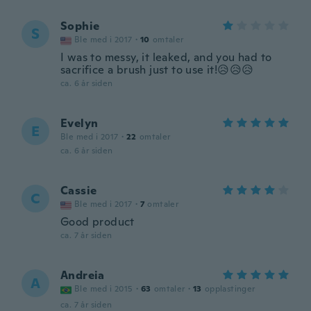
Sophie
S
Ble med i 2017
·
10
omtaler
I was to messy, it leaked, and you had to
sacrifice a brush just to use it!😥😥😥
ca. 6 år siden
Evelyn
E
Ble med i 2017
·
22
omtaler
ca. 6 år siden
Cassie
C
Ble med i 2017
·
7
omtaler
Good product
ca. 7 år siden
Andreia
A
Ble med i 2015
·
63
omtaler
·
13
opplastinger
ca. 7 år siden