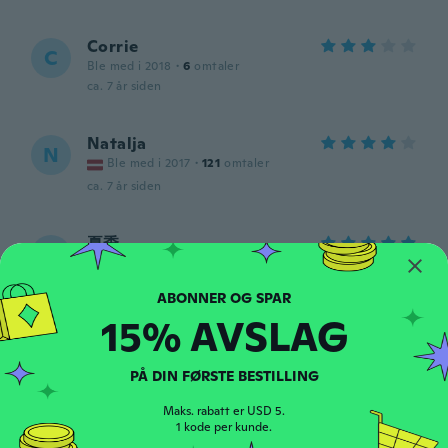
Corrie
C
Ble med i 2018
·
6
omtaler
ca. 7 år siden
Natalja
N
Ble med i 2017
·
121
omtaler
ca. 7 år siden
夏季
夏
Ble med i 2017
·
38
omtaler
ca. 7 år siden
15% AVSLAG
Lisa
L
Ble med i 2014
·
19
omtaler
PÅ DIN FØRSTE BESTILLING
Not what I thought I was going to get not
happy at all
Maks. rabatt er USD 5.
ca. 7 år siden
1 kode per kunde.