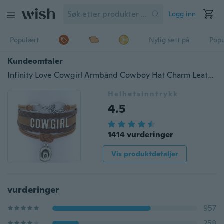
Logg inn
Populært
Nylig sett på
Pop
Kundeomtaler
Infinity Love Cowgirl Armbånd Cowboy Hat Charm Leather Braid Wrap Armbånd Armbånd for kvinner smykker
Helhetsinntrykk
4.5
1414 vurderinger
Vis produktdetaljer
vurderinger
957
258