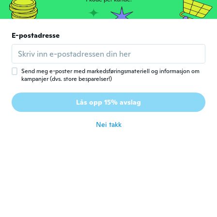
ca. 4 år siden
Helen
E-postadresse
H
Ble med i 2017
·
162
omtaler
·
2
opplastinger
It's exactly what I wanted love it..ty..
ca. 4 år siden
Send meg e-poster med markedsføringsmateriell og informasjon om
kampanjer (dvs. store besparelser!)
Debbie
D
Lås opp 15% avslag
Ble med i 2019
·
30
omtaler
·
2
opplastinger
ca. 4 år siden
Nei takk
Migdalia
M
Ble med i 2016
·
35
omtaler
·
1
opplastinger
Hermosa. Buen material.
ca. 4 år siden
AlbeAnny
A
Ble med i 2018
·
75
omtaler
·
38
opplastinger