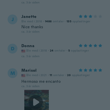
ca. 3 år siden
Janette
J
Ble med i 2018
·
1486
omtaler
·
135
opplastinger
Nice thanks
ca. 3 år siden
Donna
D
Ble med i 2018
·
24
omtaler
·
5
opplastinger
ca. 3 år siden
Marisol
M
Ble med i 2021
·
11
omtaler
·
20
opplastinger
Hermoso me encanto
ca. 3 år siden