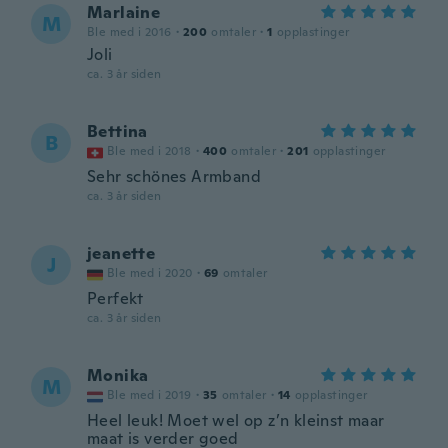
Marlaine
M
Ble med i 2016
·
200
omtaler
·
1
opplastinger
Joli
ca. 3 år siden
Bettina
B
Ble med i 2018
·
400
omtaler
·
201
opplastinger
Sehr schönes Armband
ca. 3 år siden
jeanette
J
Ble med i 2020
·
69
omtaler
Perfekt
ca. 3 år siden
Monika
M
Ble med i 2019
·
35
omtaler
·
14
opplastinger
Heel leuk! Moet wel op z’n kleinst maar
maat is verder goed