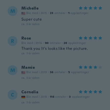
Michelle
M
Ble med i 2015
·
23
omtaler
·
1
opplastinger
Super cute
ca. 3 år siden
Rose
R
Ble med i 2016
·
90
omtaler
·
26
opplastinger
Thank you It's looks like the picture.
ca. 3 år siden
Mamie
M
Ble med i 2019
·
36
omtaler
·
5
opplastinger
ca. 3 år siden
Cornelia
C
Ble med i 2018
·
116
omtaler
·
3
opplastinger
ca. 3 år siden