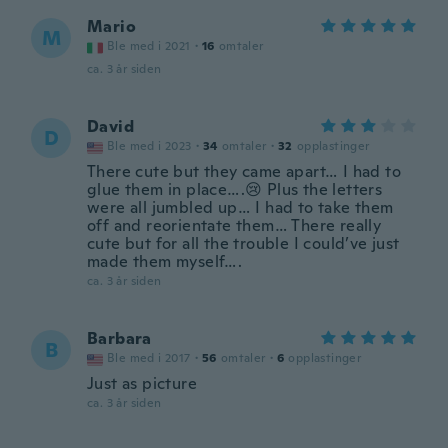
Mario
M
Ble med i 2021
·
16
omtaler
ca. 3 år siden
David
D
Ble med i 2023
·
34
omtaler
·
32
opplastinger
There cute but they came apart… I had to
glue them in place….😢 Plus the letters
were all jumbled up… I had to take them
off and reorientate them… There really
cute but for all the trouble I could’ve just
made them myself….
ca. 3 år siden
Barbara
B
Ble med i 2017
·
56
omtaler
·
6
opplastinger
Just as picture
ca. 3 år siden