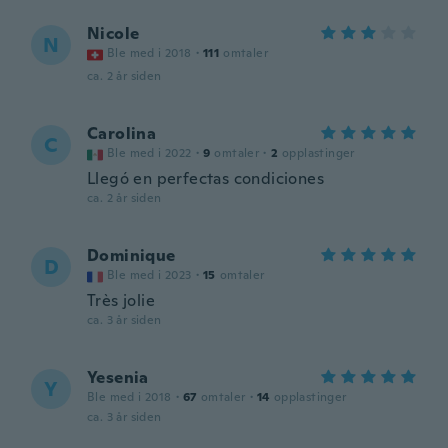
Nicole
N
Ble med i 2018
·
111
omtaler
ca. 2 år siden
Carolina
C
Ble med i 2022
·
9
omtaler
·
2
opplastinger
Llegó en perfectas condiciones
ca. 2 år siden
Dominique
D
Ble med i 2023
·
15
omtaler
Très jolie
ca. 3 år siden
Yesenia
Y
Ble med i 2018
·
67
omtaler
·
14
opplastinger
ca. 3 år siden