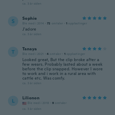
ca. 3 år siden
Sophie
S
Ble med i 2014
·
72
omtaler
·
1
opplastinger
J'adore
ca. 3 år siden
Tanaya
T
Ble med i 2021
·
4
omtaler
·
1
opplastinger
Looked great, But the clip broke after a
few wears. Probably lasted about a week
before the clip snapped. However I wore
to work and i work in a rural area with
cattle etc. Was comfy.
ca. 3 år siden
Lilionon
L
Ble med i 2018
·
9
omtaler
ca. 3 år siden