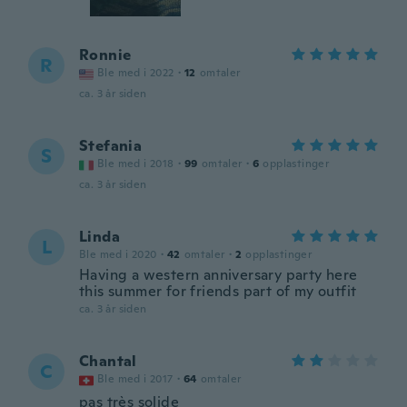
Ronnie
R
Ble med i 2022
·
12
omtaler
ca. 3 år siden
Stefania
S
Ble med i 2018
·
99
omtaler
·
6
opplastinger
ca. 3 år siden
Linda
L
Ble med i 2020
·
42
omtaler
·
2
opplastinger
Having a western anniversary party here
this summer for friends part of my outfit
ca. 3 år siden
Chantal
C
Ble med i 2017
·
64
omtaler
pas très solide