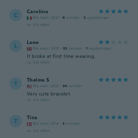
Carolina
C
Ble med i 2022
·
9
omtaler
·
2
opplastinger
ca. 2 år siden
Lene
L
Ble med i 2020
·
33
omtaler
·
1
opplastinger
It broke at first time wearing.
ca. 2 år siden
Thelma S
T
Ble med i 2023
·
34
omtaler
Very cute bracelet.
ca. 2 år siden
Tina
T
Ble med i 2016
·
3
omtaler
ca. 2 år siden