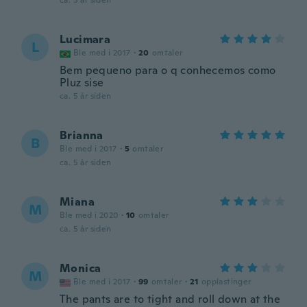
ca. 5 år siden
Lucimara
L
Ble med i 2017
·
20
omtaler
Bem pequeno para o q conhecemos como
Pluz sise
ca. 5 år siden
Brianna
B
Ble med i 2017
·
5
omtaler
ca. 5 år siden
Miana
M
Ble med i 2020
·
10
omtaler
ca. 5 år siden
Monica
M
Ble med i 2017
·
99
omtaler
·
21
opplastinger
The pants are to tight and roll down at the