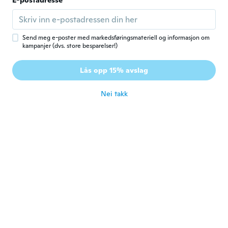
E-postadresse
Rachael
R
Ble med i 2016
·
14
omtaler
·
1
opplastinger
ca. 5 år siden
Send meg e-poster med markedsføringsmateriell og informasjon om
kampanjer (dvs. store besparelser!)
Sandra
S
Lås opp 15% avslag
Ble med i 2020
·
44
omtaler
ca. 5 år siden
Nei takk
ابوعلاء
ا
Ble med i 2020
·
35
omtaler
ca. 5 år siden
Charlene
C
Ble med i 2018
·
57
omtaler
ca. 5 år siden
Susan
S
Ble med i 2018
·
540
omtaler