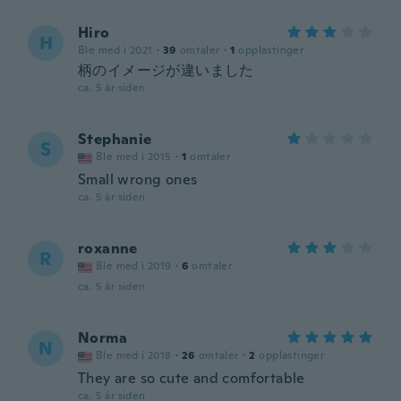
Hiro
H
Ble med i 2021
·
39
omtaler
·
1
opplastinger
柄のイメージが違いました
ca. 5 år siden
Stephanie
S
Ble med i 2015
·
1
omtaler
Small wrong ones
ca. 5 år siden
roxanne
R
Ble med i 2019
·
6
omtaler
ca. 5 år siden
Norma
N
Ble med i 2018
·
26
omtaler
·
2
opplastinger
They are so cute and comfortable
ca. 5 år siden