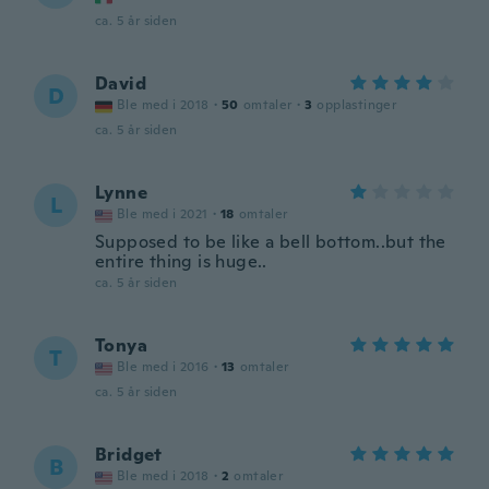
ca. 5 år siden
David
D
Ble med i 2018
·
50
omtaler
·
3
opplastinger
ca. 5 år siden
Lynne
L
Ble med i 2021
·
18
omtaler
Supposed to be like a bell bottom..but the
entire thing is huge..
ca. 5 år siden
Tonya
T
Ble med i 2016
·
13
omtaler
ca. 5 år siden
Bridget
B
Ble med i 2018
·
2
omtaler