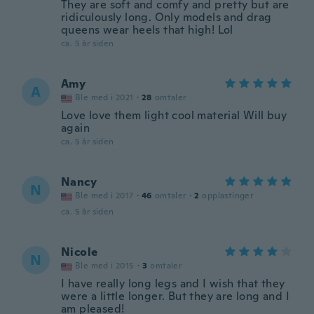
They are soft and comfy and pretty but are
ridiculously long. Only models and drag
queens wear heels that high! Lol
ca. 5 år siden
Amy
A
Ble med i 2021
·
28
omtaler
Love love them light cool material Will buy
again
ca. 5 år siden
Nancy
N
Ble med i 2017
·
46
omtaler
·
2
opplastinger
ca. 5 år siden
Nicole
N
Ble med i 2015
·
3
omtaler
I have really long legs and I wish that they
were a little longer. But they are long and I
am pleased!