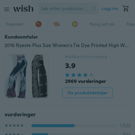
Logg inn
Populært
Nylig sett på
Pop
Kundeomtaler
2018 Nyeste Plus Size Women's Tie Dye Printed High Waist Wide Leg Palazzo Pants Bukser
Helhetsinntrykk
3.9
2969 vurderinger
Vis produktdetaljer
vurderinger
1,522
553