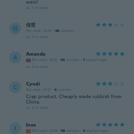
waist
ca. 5 år siden
佳世
佳
Ble med i 2020
·
46
omtaler
ca. 5 år siden
Amanda
A
Ble med i 2018
·
65
omtaler
·
1
opplastinger
ca. 5 år siden
Cyndi
C
Ble med i 2017
·
4
omtaler
Crap product. Cheaply made rubbish from
China.
ca. 5 år siden
Ines
I
Ble med i 2019
·
49
omtaler
·
5
opplastinger