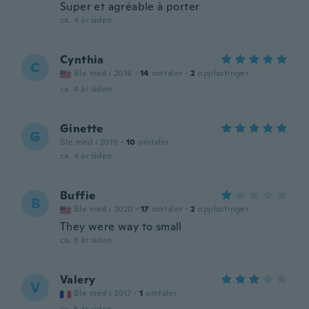
Super et agréable à porter
ca. 4 år siden
Cynthia
C
Ble med i 2016
·
14
omtaler
·
2
opplastinger
ca. 4 år siden
Ginette
G
Ble med i 2019
·
10
omtaler
ca. 4 år siden
Buffie
B
Ble med i 2020
·
17
omtaler
·
2
opplastinger
They were way to small
ca. 5 år siden
Valery
V
Ble med i 2017
·
1
omtaler