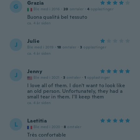
Grazia
G
Ble med i 2016
·
20
omtaler
·
4
opplastinger
Buona qualitá bel tessuto
ca. 4 år siden
Julie
J
Ble med i 2019
·
18
omtaler
·
3
opplastinger
ca. 4 år siden
Jenny
J
Ble med i 2021
·
3
omtaler
·
1
opplastinger
I love all of them. I don't want to look like
an old person. Unfortunately, they had a
small tear in them. I'll keep them
ca. 4 år siden
Laetitia
L
Ble med i 2020
·
8
omtaler
Très confortable