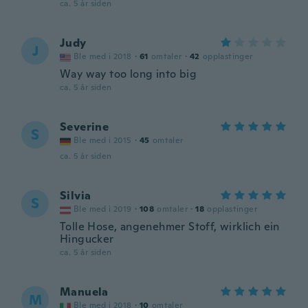
ca. 5 år siden
Judy
J
Ble med i 2018
·
61
omtaler
·
42
opplastinger
Way way too long into big
ca. 5 år siden
Severine
S
Ble med i 2015
·
45
omtaler
ca. 5 år siden
Silvia
S
Ble med i 2019
·
108
omtaler
·
18
opplastinger
Tolle Hose, angenehmer Stoff, wirklich ein
Hingucker
ca. 5 år siden
Manuela
M
Ble med i 2018
·
10
omtaler