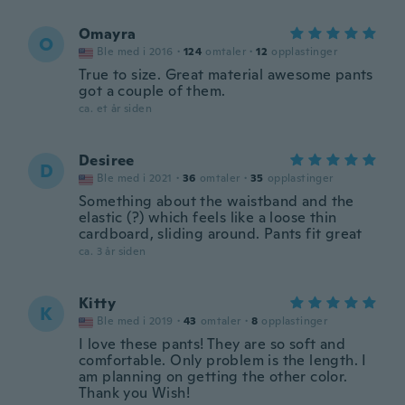
Omayra
O
Ble med i 2016
·
124
omtaler
·
12
opplastinger
True to size. Great material awesome pants
got a couple of them.
ca. et år siden
Desiree
D
Ble med i 2021
·
36
omtaler
·
35
opplastinger
Something about the waistband and the
elastic (?) which feels like a loose thin
cardboard, sliding around. Pants fit great
ca. 3 år siden
Kitty
K
Ble med i 2019
·
43
omtaler
·
8
opplastinger
I love these pants! They are so soft and
comfortable. Only problem is the length. I
am planning on getting the other color.
Thank you Wish!