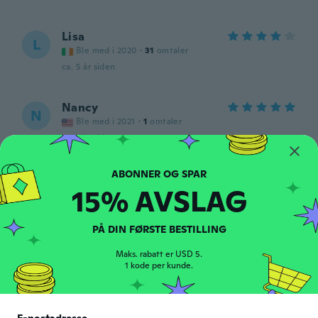
Lisa
L
Ble med i 2020
·
31
omtaler
ca. 5 år siden
Nancy
N
Ble med i 2021
·
1
omtaler
ca. 5 år siden
Vicki
V
15% AVSLAG
Ble med i 2018
·
1
omtaler
Ik
ca. 5 år siden
PÅ DIN FØRSTE BESTILLING
Maks. rabatt er USD 5.
Renee
1 kode per kunde.
R
Ble med i 2021
·
1
omtaler
ca. 5 år siden