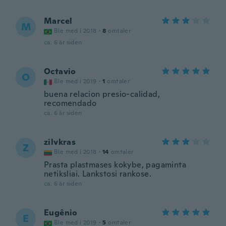
Marcel
M
Ble med i 2018
·
8
omtaler
ca. 6 år siden
Octavio
O
Ble med i 2019
·
1
omtaler
buena relacion presio-calidad,
recomendado
ca. 6 år siden
zilvkras
Z
Ble med i 2018
·
14
omtaler
Prasta plastmases kokybe, pagaminta
netiksliai. Lankstosi rankose.
ca. 6 år siden
Eugênio
E
Ble med i 2019
·
5
omtaler