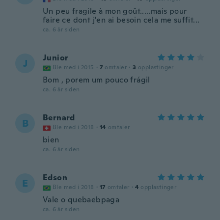
Un peu fragile à mon goût.....mais pour
faire ce dont j'en ai besoin cela me suffit...
ca. 6 år siden
Junior
J
Ble med i 2015
·
7
omtaler
·
3
opplastinger
Bom , porem um pouco frágil
ca. 6 år siden
Bernard
B
Ble med i 2018
·
14
omtaler
bien
ca. 6 år siden
Edson
E
Ble med i 2018
·
17
omtaler
·
4
opplastinger
Vale o quebaebpaga
ca. 6 år siden