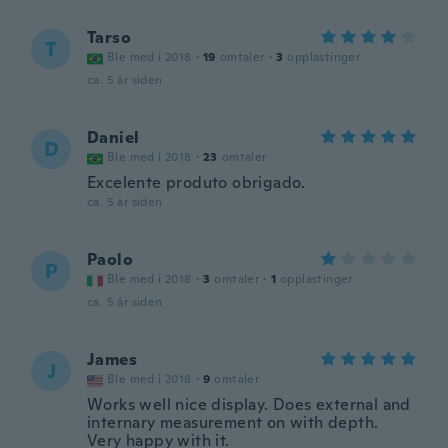
Tarso
T
Ble med i 2018
·
19
omtaler
·
3
opplastinger
ca. 5 år siden
Daniel
D
Ble med i 2018
·
23
omtaler
Excelente produto obrigado.
ca. 5 år siden
Paolo
P
Ble med i 2018
·
3
omtaler
·
1
opplastinger
ca. 5 år siden
James
J
Ble med i 2018
·
9
omtaler
Works well nice display. Does external and
internary measurement on with depth.
Very happy with it.