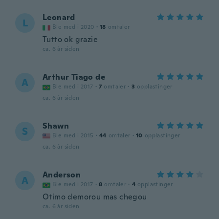
Leonard
L
Ble med i 2020
·
18
omtaler
Tutto ok grazie
ca. 6 år siden
Arthur Tiago de
A
Ble med i 2017
·
7
omtaler
·
3
opplastinger
ca. 6 år siden
Shawn
S
Ble med i 2015
·
44
omtaler
·
10
opplastinger
ca. 6 år siden
Anderson
A
Ble med i 2017
·
8
omtaler
·
4
opplastinger
Otimo demorou mas chegou
ca. 6 år siden