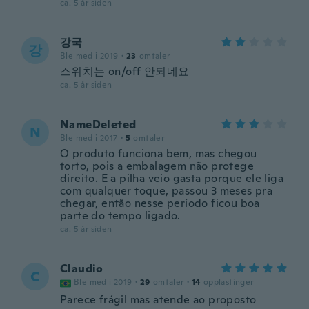
ca. 5 år siden
강국
강
Ble med i 2019
·
23
omtaler
스위치는 on/off 안되네요
ca. 5 år siden
NameDeleted
N
Ble med i 2017
·
5
omtaler
O produto funciona bem, mas chegou
torto, pois a embalagem não protege
direito. E a pilha veio gasta porque ele liga
com qualquer toque, passou 3 meses pra
chegar, então nesse período ficou boa
parte do tempo ligado.
ca. 5 år siden
Claudio
C
Ble med i 2019
·
29
omtaler
·
14
opplastinger
Parece frágil mas atende ao proposto