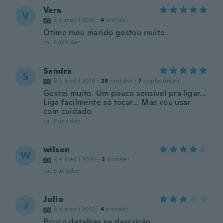
Vera
V
Ble med i 2017
·
4
omtaler
Ótimo meu marido gostou muito.
ca. 6 år siden
Sandra
S
Ble med i 2018
·
28
omtaler
·
7
opplastinger
Gostei muito. Um pouco sensível pra ligar...
Liga facilmente só tocar... Mas vou usar
com cuidado.
ca. 6 år siden
wilson
W
Ble med i 2020
·
2
omtaler
ca. 6 år siden
Julio
J
Ble med i 2017
·
4
omtaler
Pouco detalhes na descrição