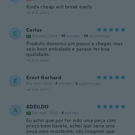
Kinda cheap will break easily
ca. 6 år siden
Carlos
C
Ble med i 2018
·
45
omtaler
·
39
opplastinger
Produto demorou um pouco a chegar, mas
veio bem embalado e parace ter boa
qualidade.
ca. 6 år siden
Ernst Gerhard
E
Ble med i 2020
·
7
omtaler
·
2
opplastinger
ca. 6 år siden
ADEILDO
A
Ble med i 2020
·
4
omtaler
Eu acho que por ter sido uma peça com
preço bem barato, achei que seria uma
peça mais resistente, não imaginei que