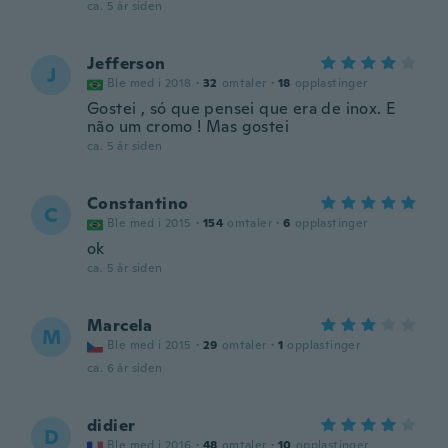
ca. 5 år siden
Jefferson
J
Ble med i 2018
·
32
omtaler
·
18
opplastinger
Gostei , só que pensei que era de inox. E
não um cromo ! Mas gostei
ca. 5 år siden
Constantino
C
Ble med i 2015
·
154
omtaler
·
6
opplastinger
ok
ca. 5 år siden
Marcela
M
Ble med i 2015
·
29
omtaler
·
1
opplastinger
ca. 6 år siden
didier
D
Ble med i 2016
·
48
omtaler
·
10
opplastinger