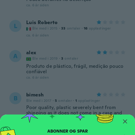
ca. 6 år siden
Luis Roberto
L
Ble med i 2015
·
33
omtaler
·
16
opplastinger
ca. 6 år siden
alex
A
Ble med i 2019
·
3
omtaler
Produto de plástico, frágil, medição pouco
confiável
ca. 6 år siden
bimesh
B
Ble med i 2017
·
5
omtaler
·
1
opplastinger
Poor quality, plastic severely bent from
shipping as it does not come in a case and
was not packaged properly. The biggest
issue was the reading which was way off,
(gave my 5 year old nephew as a toy). This
Caliper Vernier is not ideal for accurate