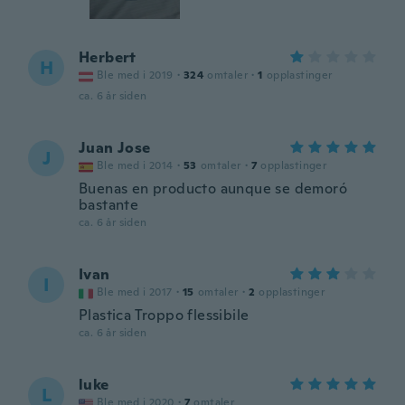
Herbert
H
Ble med i 2019
·
324
omtaler
·
1
opplastinger
ca. 6 år siden
Juan Jose
J
Ble med i 2014
·
53
omtaler
·
7
opplastinger
Buenas en producto aunque se demoró
bastante
ca. 6 år siden
Ivan
I
Ble med i 2017
·
15
omtaler
·
2
opplastinger
Plastica Troppo flessibile
ca. 6 år siden
luke
L
Ble med i 2020
·
7
omtaler