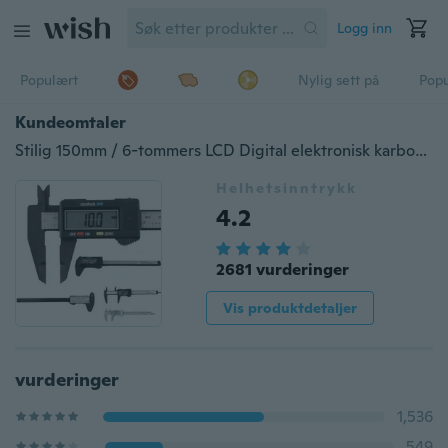
Logg inn
Populært
Nylig sett på
Pop
Kundeomtaler
Stilig 150mm / 6-tommers LCD Digital elektronisk karbonfiber Vernier caliper Gauge Micromete
Helhetsinntrykk
4.2
2681 vurderinger
Vis produktdetaljer
vurderinger
1,536
549