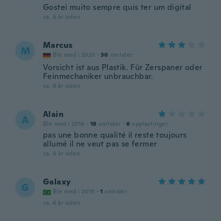
Gostei muito sempre quis ter um digital
ca. 6 år siden
Marcus
M
Ble med i 2020
·
30
omtaler
Vorsicht ist aus Plastik. Für Zerspaner oder
Feinmechaniker unbrauchbar.
ca. 6 år siden
Alain
A
Ble med i 2016
·
19
omtaler
·
6
opplastinger
pas une bonne qualité il reste toujours
allumé il ne veut pas se fermer
ca. 6 år siden
Galaxy
G
Ble med i 2019
·
1
omtaler
ca. 6 år siden