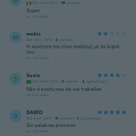
G
Ble med i 2017
·
19
omtaler
Super
ca. 6 år siden
makis
M
Ble med i 2019
·
3
omtaler
Η ποιότητα του είναι ανάλογη με τα λεφτά
του
ca. 6 år siden
Savio
S
Ble med i 2014
·
3
omtaler
·
2
opplastinger
Não é exato,mas da ora trabalhar
ca. 6 år siden
DARÍO
D
Ble med i 2017
·
11
omtaler
·
1
opplastinger
Sin palabras precioso
ca. 6 år siden