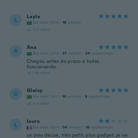
Layla
L
Ble med i 2018
·
18
omtaler
ca. 7 år siden
Ana
A
Ble med i 2019
·
27
omtaler
·
24
opplastinger
Chegou antes do prazo e todas
funcionando.
ca. 7 år siden
Gleisy
G
Ble med i 2017
·
10
omtaler
·
9
opplastinger
ca. 7 år siden
laura
L
Ble med i 2014
·
56
omtaler
·
10
opplastinger
un peu décue, très petit, plus gadget..je ne