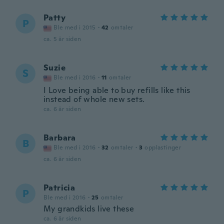
Patty
P
Ble med i 2015
·
42
omtaler
ca. 5 år siden
Suzie
S
Ble med i 2016
·
11
omtaler
I Love being able to buy refills like this
instead of whole new sets.
ca. 6 år siden
Barbara
B
Ble med i 2016
·
32
omtaler
·
3
opplastinger
ca. 6 år siden
Patricia
P
Ble med i 2016
·
25
omtaler
My grandkids live these
ca. 6 år siden