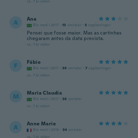
ca. 7 år siden
Ana
A
Ble med i 2017
·
13
omtaler
·
3
opplastinger
Pensei que fosse maior. Mas as cartinhas
chegaram antes da data prevista.
ca. 7 år siden
Fábio
F
Ble med i 2017
·
39
omtaler
·
7
opplastinger
ca. 7 år siden
Maria Claudia
M
Ble med i 2017
·
38
omtaler
ca. 7 år siden
Anne Marie
A
Ble med i 2018
·
34
omtaler
ca. 7 år siden