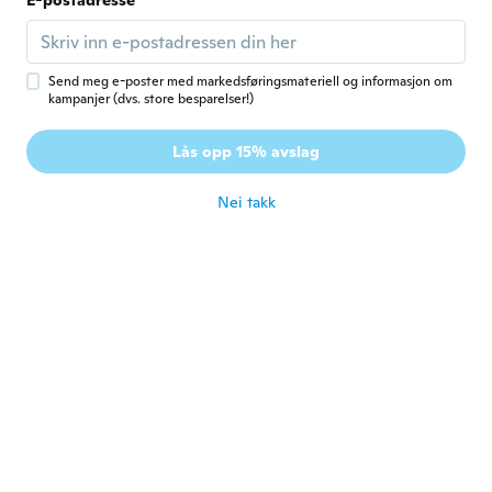
E-postadresse
Casey
C
Ble med i 2018
·
6
omtaler
·
1
opplastinger
ca. 7 år siden
Send meg e-poster med markedsføringsmateriell og informasjon om
kampanjer (dvs. store besparelser!)
Lashonda
L
Lås opp 15% avslag
Ble med i 2018
·
4
omtaler
ca. 7 år siden
Nei takk
melanie
M
Ble med i 2018
·
73
omtaler
·
3
opplastinger
ca. 7 år siden
Gáborné
G
Ble med i 2018
·
73
omtaler
·
22
opplastinger
Nagyon jó minőségű
ca. 7 år siden
María Lucía