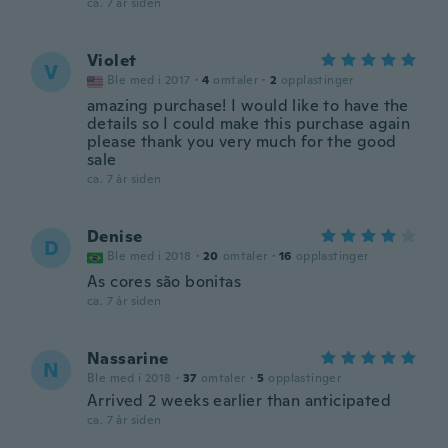
ca. 7 år siden
Violet
V
Ble med i 2017
·
4
omtaler
·
2
opplastinger
amazing purchase! I would like to have the
details so I could make this purchase again
please thank you very much for the good
sale
ca. 7 år siden
Denise
D
Ble med i 2018
·
20
omtaler
·
16
opplastinger
As cores são bonitas
ca. 7 år siden
Nassarine
N
Ble med i 2018
·
37
omtaler
·
5
opplastinger
Arrived 2 weeks earlier than anticipated
ca. 7 år siden