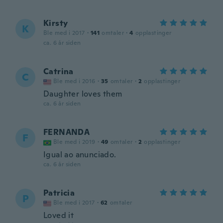
Kirsty
K
Ble med i 2017
·
141
omtaler
·
4
opplastinger
ca. 6 år siden
Catrina
C
Ble med i 2016
·
35
omtaler
·
2
opplastinger
Daughter loves them
ca. 6 år siden
FERNANDA
F
Ble med i 2019
·
49
omtaler
·
2
opplastinger
Igual ao anunciado.
ca. 6 år siden
Patricia
P
Ble med i 2017
·
62
omtaler
Loved it