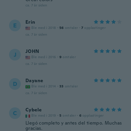
ca. 7 år siden
Erin
E
Ble med i 2018
·
56
omtaler
·
7
opplastinger
ca. 7 år siden
JOHN
J
Ble med i 2016
·
9
omtaler
ca. 7 år siden
Dayane
D
Ble med i 2014
·
33
omtaler
ca. 7 år siden
Cybele
C
Ble med i 2019
·
5
omtaler
·
6
opplastinger
Llegó completo y antes del tiempo. Muchas
gracias.