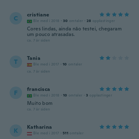
cristiane
C
Ble med i 2018
·
30
omtaler
·
28
opplastinger
Cores lindas, ainda não testei, chegaram
um pouco atrasadas.
ca. 7 år siden
Tania
T
Ble med i 2017
·
10
omtaler
ca. 7 år siden
francisca
F
Ble med i 2018
·
10
omtaler
·
3
opplastinger
Muito bom
ca. 7 år siden
Katharina
K
Ble med i 2017
·
511
omtaler