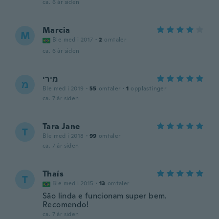
ca. 6 år siden
Marcia
M
Ble med i 2017
·
2
omtaler
ca. 6 år siden
מירי
מ
Ble med i 2019
·
55
omtaler
·
1
opplastinger
ca. 7 år siden
Tara Jane
T
Ble med i 2018
·
99
omtaler
ca. 7 år siden
Thaís
T
Ble med i 2015
·
13
omtaler
São linda e funcionam super bem.
Recomendo!
ca. 7 år siden