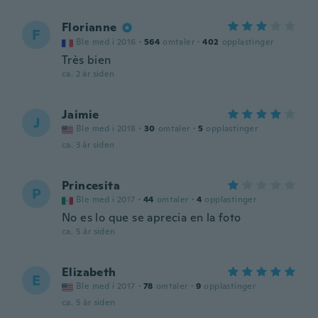
Florianne
F
Ble med i 2016
·
564
omtaler
·
402
opplastinger
Très bien
ca. 2 år siden
Jaimie
J
Ble med i 2018
·
30
omtaler
·
5
opplastinger
ca. 3 år siden
Princesita
P
Ble med i 2017
·
44
omtaler
·
4
opplastinger
No es lo que se aprecia en la foto
ca. 5 år siden
Elizabeth
E
Ble med i 2017
·
78
omtaler
·
9
opplastinger
ca. 5 år siden