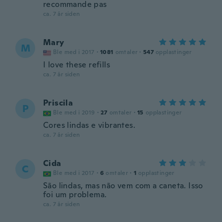
recommande pas
ca. 7 år siden
Mary
M
Ble med i 2017
·
1081
omtaler
·
547
opplastinger
I love these refills
ca. 7 år siden
Priscila
P
Ble med i 2019
·
27
omtaler
·
15
opplastinger
Cores lindas e vibrantes.
ca. 7 år siden
Cida
C
Ble med i 2017
·
6
omtaler
·
1
opplastinger
São lindas, mas não vem com a caneta. Isso
foi um problema.
ca. 7 år siden