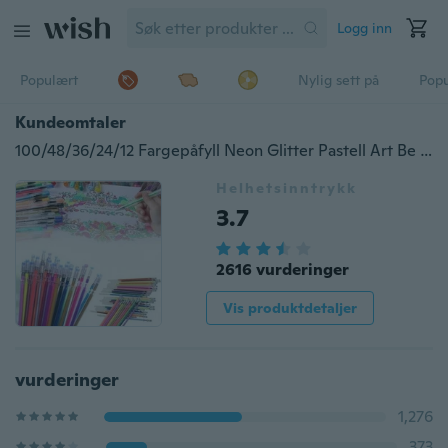
Logg inn
Populært
Nylig sett på
Pop
Kundeomtaler
100/48/36/24/12 Fargepåfyll Neon Glitter Pastell Art Be Smart Replace
Helhetsinntrykk
3.7
2616 vurderinger
Vis produktdetaljer
vurderinger
1,276
373