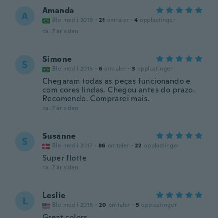
Amanda
A
Ble med i 2019
·
21
omtaler
·
4
opplastinger
ca. 7 år siden
Simone
S
Ble med i 2015
·
6
omtaler
·
3
opplastinger
Chegaram todas as peças funcionando e
com cores lindas. Chegou antes do prazo.
Recomendo. Comprarei mais.
ca. 7 år siden
Susanne
S
Ble med i 2017
·
86
omtaler
·
22
opplastinger
Super flotte
ca. 7 år siden
Leslie
L
Ble med i 2018
·
20
omtaler
·
5
opplastinger
Great colors