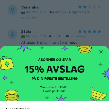
Veronika
V
Ble med i 2017
·
427
omtaler
·
7
opplastinger
ca. 7 år siden
Stela
S
Ble med i 2017
·
6
omtaler
·
10
opplastinger
Atrasou 8 dias, mas são otimos
ca. 7 år siden
15% AVSLAG
PÅ DIN FØRSTE BESTILLING
Ruly
R
Maks. rabatt er USD 5.
Ble med i 2017
·
41
omtaler
·
19
opplastinger
1 kode per kunde.
Ok
ca. 7 år siden