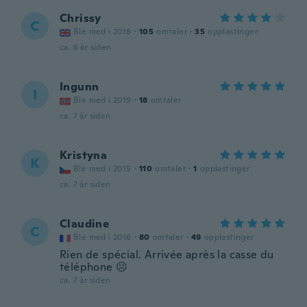
Chrissy
C
Ble med i 2018
·
105
omtaler
·
35
opplastinger
ca. 6 år siden
Ingunn
I
Ble med i 2019
·
18
omtaler
ca. 7 år siden
Kristyna
K
Ble med i 2015
·
110
omtaler
·
1
opplastinger
ca. 7 år siden
Claudine
C
Ble med i 2016
·
80
omtaler
·
49
opplastinger
Rien de spécial. Arrivée après la casse du
téléphone ☹️
ca. 7 år siden