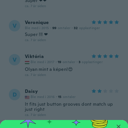
Super ❤❤
ca. 7 år siden
Veronique
V
Ble med i 2015
·
99
omtaler
·
32
opplastinger
Super !!! ❤
ca. 7 år siden
Viktória
V
Ble med i 2017
·
19
omtaler
·
3
opplastinger
Olyan mint a képen!😍
ca. 7 år siden
Daisy
D
Ble med i 2016
·
15
omtaler
It fits just button grooves dont match up
just right
ca. 7 år siden