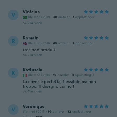
Vinícius
V
Ble med i 2019
·
30
omtaler
·
1
opplastinger
ca. 7 år siden
Romain
R
Ble med i 2016
·
48
omtaler
·
2
opplastinger
très bon produit
ca. 7 år siden
Katiuscia
K
Ble med i 2014
·
19
omtaler
·
4
opplastinger
La cover è perfetta, flessibile ma non
troppo. Il disegno carino:)
ca. 7 år siden
Veronique
V
Ble med i 2015
·
99
omtaler
·
32
opplastinger