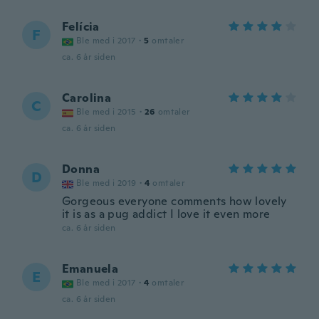
Felícia
F
Ble med i 2017
·
5
omtaler
ca. 6 år siden
Carolina
C
Ble med i 2015
·
26
omtaler
ca. 6 år siden
Donna
D
Ble med i 2019
·
4
omtaler
Gorgeous everyone comments how lovely
it is as a pug addict I love it even more
ca. 6 år siden
Emanuela
E
Ble med i 2017
·
4
omtaler
ca. 6 år siden