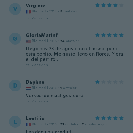
Virginie
V
Ble med i 2015
·
8
omtaler
ca. 7 år siden
GloriaMarinf
G
Ble med i 2016
·
24
omtaler
Llego hoy 23 de agosto no el mismo pero
esta bonito. Me gustó llego en flores. Y era
el del perrito .
ca. 7 år siden
Daphne
D
Ble med i 2018
·
1
omtaler
Verkeerde maat gestuurd
ca. 7 år siden
Laetitia
L
Ble med i 2018
·
21
omtaler
·
2
opplastinger
Pas déçu du produit