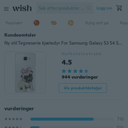
Logg inn
Populært
Nylig sett på
Pop
Kundeomtaler
Ny stil Tegneserie kjæledyr For Samsung Galaxy S3 S4 S5 S6 S7 Edge S8 S9 Plus A3 A5 A7 2016 2015 2017 J1 J2 J3 J5 J7 Grand Prime For iPhone X 8 4 4S 5C 5 5S SE 5C 6 6S 7 Plus
Helhetsinntrykk
4.5
944 vurderinger
Vis produktdetaljer
vurderinger
716
105