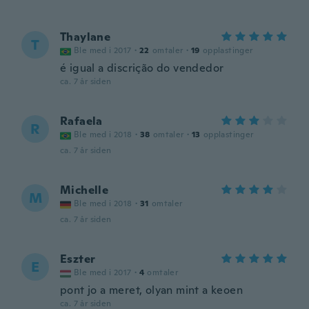
Thaylane
T
Ble med i 2017
·
22
omtaler
·
19
opplastinger
é igual a discrição do vendedor
ca. 7 år siden
Rafaela
R
Ble med i 2018
·
38
omtaler
·
13
opplastinger
ca. 7 år siden
Michelle
M
Ble med i 2018
·
31
omtaler
ca. 7 år siden
Eszter
E
Ble med i 2017
·
4
omtaler
pont jo a meret, olyan mint a keoen
ca. 7 år siden