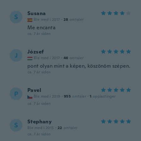
Susana
S
Ble med i 2017
·
28
omtaler
Me encanta
ca. 7 år siden
József
J
Ble med i 2017
·
46
omtaler
pont olyan mint a képen, köszönöm szépen.
ca. 7 år siden
Pavel
P
Ble med i 2019
·
955
omtaler
·
1
opplastinger
ca. 7 år siden
Stephany
S
Ble med i 2015
·
22
omtaler
ca. 7 år siden