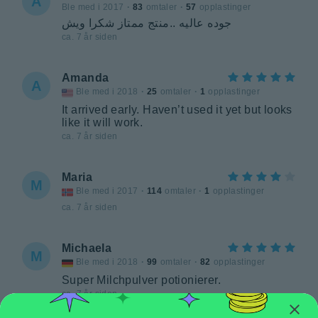
A
Ble med i 2017
·
83
omtaler
·
57
opplastinger
جوده عاليه ..منتج ممتاز شكرا ويش
ca. 7 år siden
Amanda
A
Ble med i 2018
·
25
omtaler
·
1
opplastinger
It arrived early. Haven’t used it yet but looks
like it will work.
ca. 7 år siden
Maria
M
Ble med i 2017
·
114
omtaler
·
1
opplastinger
ca. 7 år siden
Michaela
M
Ble med i 2018
·
99
omtaler
·
82
opplastinger
Super Milchpulver potionierer.
ca. 7 år siden