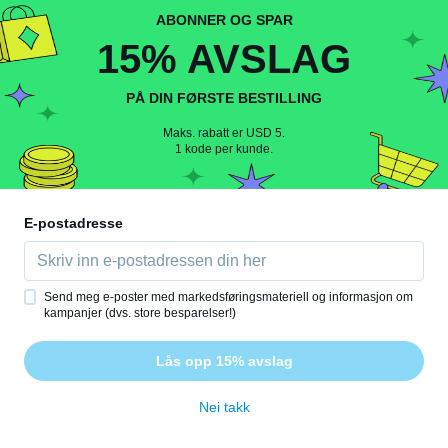
Jennifer
J
Ble med i 2017
·
133
omtaler
15% AVSLAG
ca. 7 år siden
PÅ DIN FØRSTE BESTILLING
Loredana
L
Maks. rabatt er USD 5.
Ble med i 2017
·
24
omtaler
·
3
opplastinger
1 kode per kunde.
👍
ca. 7 år siden
E-postadresse
Rosa
R
Ble med i 2015
·
16
omtaler
ca. 7 år siden
Send meg e-poster med markedsføringsmateriell og informasjon om
kampanjer (dvs. store besparelser!)
Ylona
Y
Lås opp 15% avslag
Ble med i 2016
·
76
omtaler
·
7
opplastinger
ca. 7 år siden
Nei takk
Silvia