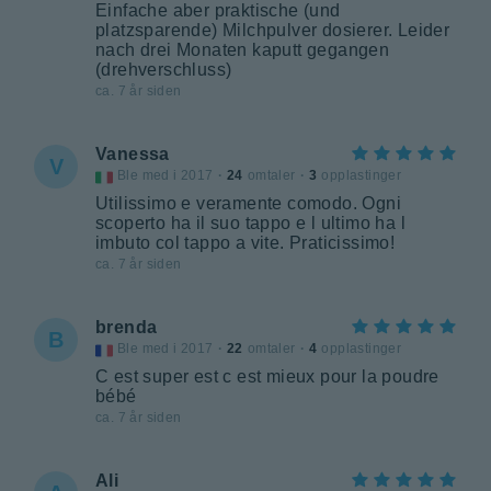
Einfache aber praktische (und
platzsparende) Milchpulver dosierer. Leider
nach drei Monaten kaputt gegangen
(drehverschluss)
ca. 7 år siden
Vanessa
V
Ble med i 2017
·
24
omtaler
·
3
opplastinger
Utilissimo e veramente comodo. Ogni
scoperto ha il suo tappo e l ultimo ha l
imbuto col tappo a vite. Praticissimo!
ca. 7 år siden
brenda
B
Ble med i 2017
·
22
omtaler
·
4
opplastinger
C est super est c est mieux pour la poudre
bébé
ca. 7 år siden
Ali