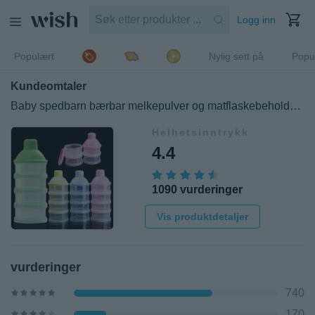
Logg inn
Populært
Nylig sett på
Popu
Kundeomtaler
Baby spedbarn bærbar melkepulver og matflaskebeholder 4 celler rutenett
Helhetsinntrykk
4.4
1090 vurderinger
Vis produktdetaljer
vurderinger
740
170