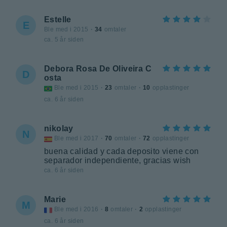
Estelle
E
Ble med i 2015
·
34
omtaler
ca. 5 år siden
Debora Rosa De Oliveira C
D
osta
Ble med i 2015
·
23
omtaler
·
10
opplastinger
ca. 6 år siden
nikolay
N
Ble med i 2017
·
70
omtaler
·
72
opplastinger
buena calidad y cada deposito viene con
separador independiente, gracias wish
ca. 6 år siden
Marie
M
Ble med i 2016
·
8
omtaler
·
2
opplastinger
ca. 6 år siden