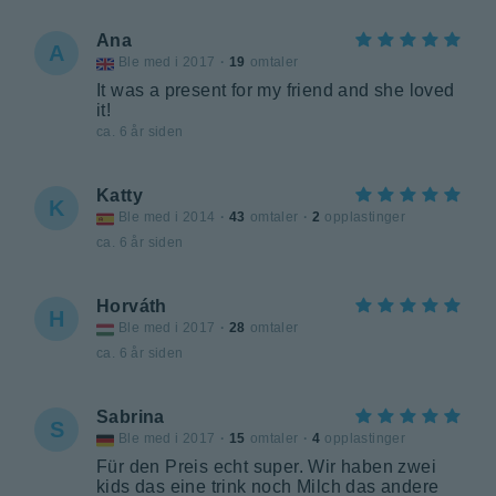
Ana
A
Ble med i 2017
·
19
omtaler
It was a present for my friend and she loved
it!
ca. 6 år siden
Katty
K
Ble med i 2014
·
43
omtaler
·
2
opplastinger
ca. 6 år siden
Horváth
H
Ble med i 2017
·
28
omtaler
ca. 6 år siden
Sabrina
S
Ble med i 2017
·
15
omtaler
·
4
opplastinger
Für den Preis echt super. Wir haben zwei
kids das eine trink noch Milch das andere