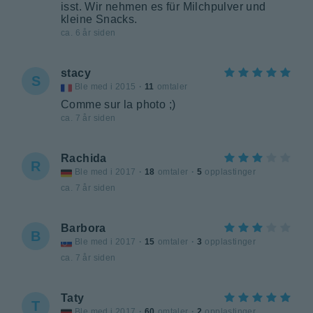
isst. Wir nehmen es für Milchpulver und
kleine Snacks.
ca. 6 år siden
stacy
S
Ble med i 2015
·
11
omtaler
Comme sur la photo ;)
ca. 7 år siden
Rachida
R
Ble med i 2017
·
18
omtaler
·
5
opplastinger
ca. 7 år siden
Barbora
B
Ble med i 2017
·
15
omtaler
·
3
opplastinger
ca. 7 år siden
Taty
T
Ble med i 2017
·
60
omtaler
·
2
opplastinger