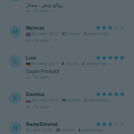
روائع ويش ..ممتاز
ca. 7 år siden
Mahnaz
M
Ble med i 2017
·
17
omtaler
·
3
opplastinger
ca. 7 år siden
Lisa
L
Ble med i 2014
·
8
omtaler
·
1
opplastinger
Super Produkt!
ca. 7 år siden
Ewelina
E
Ble med i 2019
·
36
omtaler
·
2
opplastinger
ca. 7 år siden
NameDeleted
N
Ble med i 2018
·
20
omtaler
·
4
opplastinger