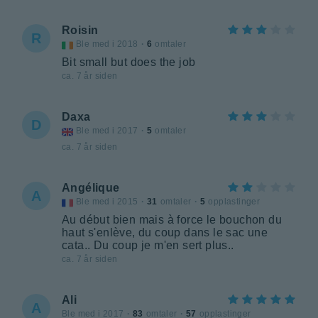
Roisin
R
Ble med i 2018
·
6
omtaler
Bit small but does the job
ca. 7 år siden
Daxa
D
Ble med i 2017
·
5
omtaler
ca. 7 år siden
Angélique
A
Ble med i 2015
·
31
omtaler
·
5
opplastinger
Au début bien mais à force le bouchon du
haut s'enlève, du coup dans le sac une
cata.. Du coup je m'en sert plus..
ca. 7 år siden
Ali
A
Ble med i 2017
·
83
omtaler
·
57
opplastinger