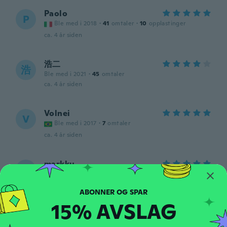
Paolo
P
Ble med i 2018
·
41
omtaler
·
10
opplastinger
ca. 4 år siden
浩二
浩
Ble med i 2021
·
45
omtaler
ca. 4 år siden
Volnei
V
Ble med i 2017
·
7
omtaler
ca. 4 år siden
markku
M
Ble med i 2021
·
30
omtaler
·
29
opplastinger
Tuli mitä luvattiin.
ca. 4 år siden
15% AVSLAG
guido