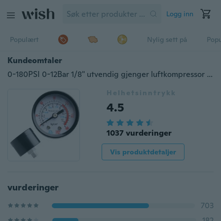
Logg inn
Populært
Nylig sett på
Pop
Kundeomtaler
0-180PSI 0-12Bar 1/8" utvendig gjenger luftkompressor Hydraulikkvæsketrykkmålersett
Helhetsinntrykk
4.5
1037 vurderinger
Vis produktdetaljer
vurderinger
703
182