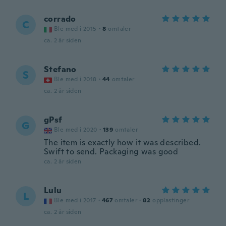
corrado
C
Ble med i 2015
·
8
omtaler
ca. 2 år siden
Stefano
S
Ble med i 2018
·
44
omtaler
ca. 2 år siden
gPsf
G
Ble med i 2020
·
139
omtaler
The item is exactly how it was described.
Swift to send. Packaging was good
ca. 2 år siden
Lulu
L
Ble med i 2017
·
467
omtaler
·
82
opplastinger
ca. 2 år siden