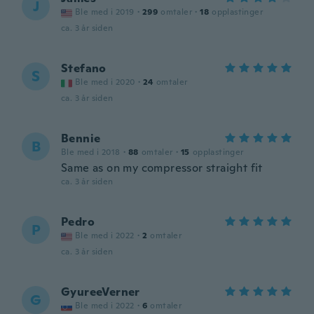
J
Ble med i 2019
·
299
omtaler
·
18
opplastinger
ca. 3 år siden
Stefano
S
Ble med i 2020
·
24
omtaler
ca. 3 år siden
Bennie
B
Ble med i 2018
·
88
omtaler
·
15
opplastinger
Same as on my compressor straight fit
ca. 3 år siden
Pedro
P
Ble med i 2022
·
2
omtaler
ca. 3 år siden
GyureeVerner
G
Ble med i 2022
·
6
omtaler