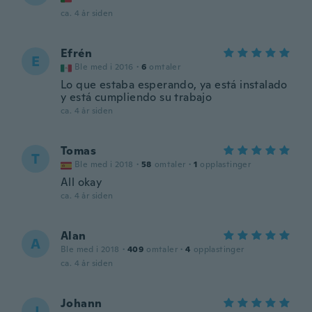
ca. 4 år siden
Efrén
E
Ble med i 2016
·
6
omtaler
Lo que estaba esperando, ya está instalado
y está cumpliendo su trabajo
ca. 4 år siden
Tomas
T
Ble med i 2018
·
58
omtaler
·
1
opplastinger
All okay
ca. 4 år siden
Alan
A
Ble med i 2018
·
409
omtaler
·
4
opplastinger
ca. 4 år siden
Johann
J