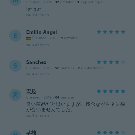
Ble med i 2021
·
37
omtaler
·
3
opplastinger
Ist gut
ca. 4 år siden
Emilio Angel
E
Ble med i 2016
·
1
omtaler
ca. 4 år siden
Sanchez
S
Ble med i 2016
·
58
omtaler
·
2
opplastinger
ca. 4 år siden
宏起
宏
Ble med i 2019
·
64
omtaler
良い商品だと思いますが、残念ながらネジ径
が合いませんでした。
ca. 4 år siden
恭雄