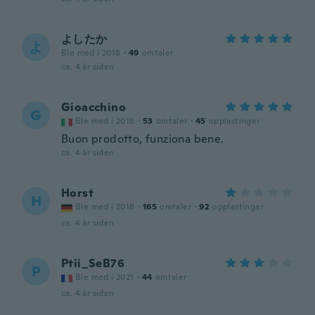
よしたか
よ
Ble med i 2018
·
49
omtaler
ca. 4 år siden
Gioacchino
G
Ble med i 2018
·
53
omtaler
·
45
opplastinger
Buon prodotto, funziona bene.
ca. 4 år siden
Horst
H
Ble med i 2018
·
165
omtaler
·
92
opplastinger
ca. 4 år siden
Ptii_SeB76
P
Ble med i 2021
·
44
omtaler
ca. 4 år siden