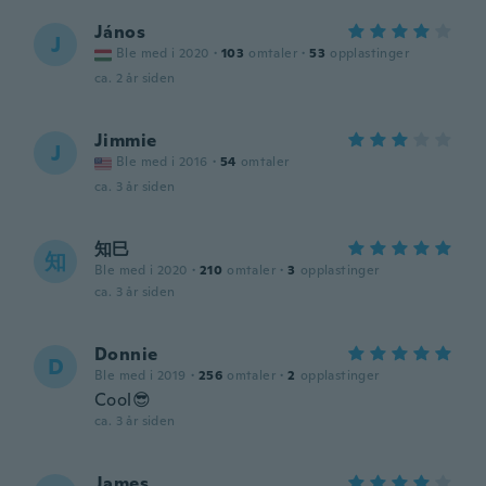
János
J
Ble med i 2020
·
103
omtaler
·
53
opplastinger
ca. 2 år siden
Jimmie
J
Ble med i 2016
·
54
omtaler
ca. 3 år siden
知巳
知
Ble med i 2020
·
210
omtaler
·
3
opplastinger
ca. 3 år siden
Donnie
D
Ble med i 2019
·
256
omtaler
·
2
opplastinger
Cool😎
ca. 3 år siden
James