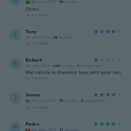
Ble med i 2017
·
29
omtaler
Otimo
ca. 4 år siden
Tony
T
Ble med i 2017
·
33
omtaler
ca. 4 år siden
Robert
R
Ble med i 2019
·
244
omtaler
·
1
opplastinger
Mal calculé le diamètre trop petit pour moi
ca. 4 år siden
James
J
Ble med i 2017
·
70
omtaler
·
2
opplastinger
ca. 4 år siden
Pedro
P
Ble med i 2019
·
27
omtaler