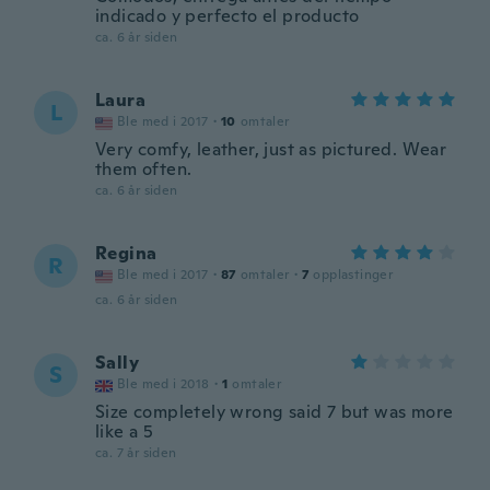
indicado y perfecto el producto
ca. 6 år siden
Laura
L
Ble med i 2017
·
10
omtaler
Very comfy, leather, just as pictured. Wear
them often.
ca. 6 år siden
Regina
R
Ble med i 2017
·
87
omtaler
·
7
opplastinger
ca. 6 år siden
Sally
S
Ble med i 2018
·
1
omtaler
Size completely wrong said 7 but was more
like a 5
ca. 7 år siden