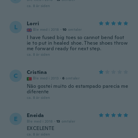
ca. 8 år siden
Lorri
L
Ble med i 2018
·
10
omtaler
I have fused big toes so cannot bend foot
ie to put in healed shoe. These shoes throw
me forward ready for next step.
ca. 8 år siden
Cristina
C
Ble med i 2013
·
6
omtaler
Não gostei muito do estampado parecia me
diferente
ca. 8 år siden
Eneida
E
Ble med i 2018
·
13
omtaler
EXCELENTE
ca. 8 år siden