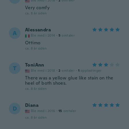
Ble med i 2018
·
2
omtaler
Very comfy
ca. 8 år siden
Alessandra
A
Ble med i 2014
·
5
omtaler
Ottimo
ca. 8 år siden
ToniAnn
T
Ble med i 2018
·
2
omtaler
·
1
opplastinger
There was a yellow glue like stain on the
heel of both shoes.
ca. 8 år siden
Diana
D
Ble med i 2016
·
15
omtaler
ca. 8 år siden