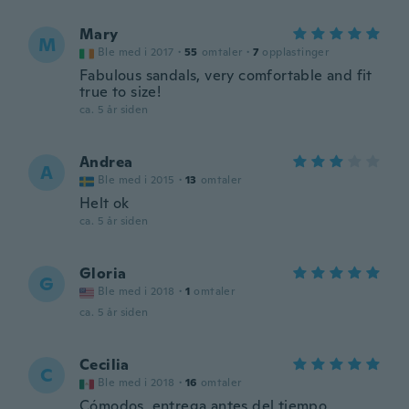
Mary
M
Ble med i 2017
·
55
omtaler
·
7
opplastinger
Fabulous sandals, very comfortable and fit
true to size!
ca. 5 år siden
Andrea
A
Ble med i 2015
·
13
omtaler
Helt ok
ca. 5 år siden
Gloria
G
Ble med i 2018
·
1
omtaler
ca. 5 år siden
Cecilia
C
Ble med i 2018
·
16
omtaler
Cómodos, entrega antes del tiempo