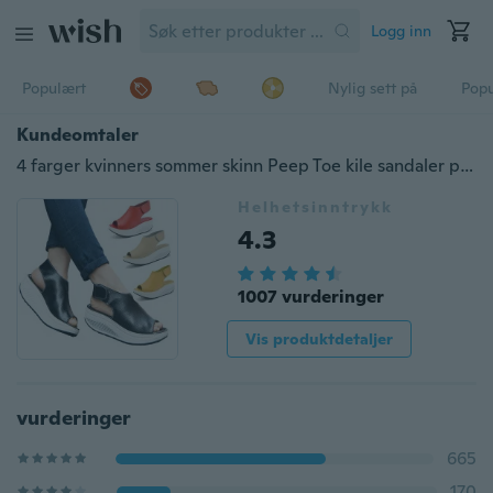
Logg inn
Populært
Nylig sett på
Pop
Kundeomtaler
4 farger kvinners sommer skinn Peep Toe kile sandaler plattform riste sko
Helhetsinntrykk
4.3
1007 vurderinger
Vis produktdetaljer
vurderinger
665
170