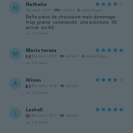
Nathalie
N
Ble med i 2017
·
179
omtaler
·
2
opplastinger
Belle paire de chaussure mais dommage
trop grand commandé une pointure 39
arrivé en 40
ca. 7 år siden
Maria teresa
M
Ble med i 2017
·
10
omtaler
·
2
opplastinger
ca. 7 år siden
Alison
A
Ble med i 2018
·
12
omtaler
ca. 7 år siden
Lashell
L
Ble med i 2017
·
10
omtaler
ca. 7 år siden