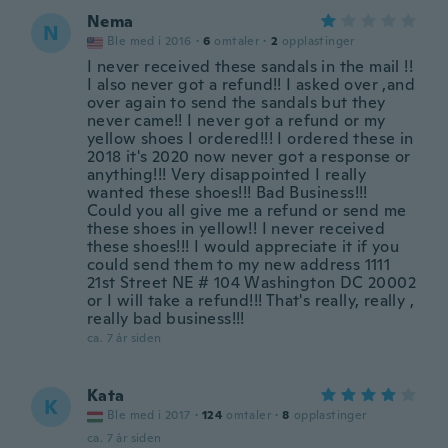
Nema
N
Ble med i 2016
·
6
omtaler
·
2
opplastinger
I never received these sandals in the mail !!
I also never got a refund!! I asked over ,and
over again to send the sandals but they
never came!! I never got a refund or my
yellow shoes I ordered!!! I ordered these in
2018 it's 2020 now never got a response or
anything!!! Very disappointed I really
wanted these shoes!!! Bad Business!!!
Could you all give me a refund or send me
these shoes in yellow!! I never received
these shoes!!! I would appreciate it if you
could send them to my new address 1111
21st Street NE # 104 Washington DC 20002
or I will take a refund!!! That's really, really ,
really bad business!!!
ca. 7 år siden
Kata
K
Ble med i 2017
·
124
omtaler
·
8
opplastinger
ca. 7 år siden