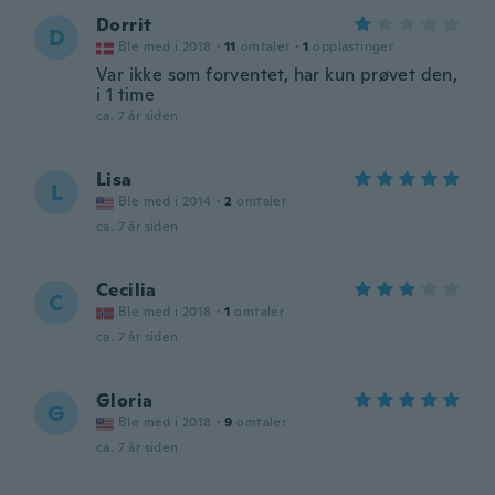
Dorrit
D
Ble med i 2018
·
11
omtaler
·
1
opplastinger
Var ikke som forventet, har kun prøvet den,
i 1 time
ca. 7 år siden
Lisa
L
Ble med i 2014
·
2
omtaler
ca. 7 år siden
Cecilia
C
Ble med i 2018
·
1
omtaler
ca. 7 år siden
Gloria
G
Ble med i 2018
·
9
omtaler
ca. 7 år siden