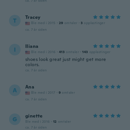
ca. 7 år siden
Tracey
T
Ble med i 2015
·
29
omtaler
·
3
opplastinger
ca. 7 år siden
Iliana
I
Ble med i 2016
·
413
omtaler
·
143
opplastinger
shoes look great just might get more
colors.
ca. 7 år siden
Ana
A
Ble med i 2017
·
9
omtaler
ca. 7 år siden
ginette
G
Ble med i 2016
·
12
omtaler
ca. 7 år siden