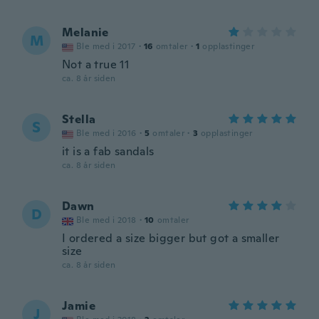
Melanie
M
Ble med i 2017
·
16
omtaler
·
1
opplastinger
Not a true 11
ca. 8 år siden
Stella
S
Ble med i 2016
·
5
omtaler
·
3
opplastinger
it is a fab sandals
ca. 8 år siden
Dawn
D
Ble med i 2018
·
10
omtaler
I ordered a size bigger but got a smaller
size
ca. 8 år siden
Jamie
J