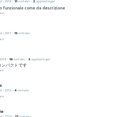
d i 2018
·
11
omtaler
·
2
opplastinger
o funzionale come da descrizione
den
d i 2017
·
13
omtaler
den
2018
·
19
omtaler
·
3
opplastinger
コンパクトです
den
o
d i 2019
·
4
omtaler
den
io
d i 2020
·
27
omtaler