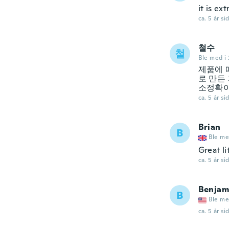
it is ex
ca. 5 år si
철수
철
Ble med i 
제품에 
로 만든
소정확이
ca. 5 år si
Brian
B
Ble me
Great li
ca. 5 år si
Benjam
B
Ble me
ca. 5 år si