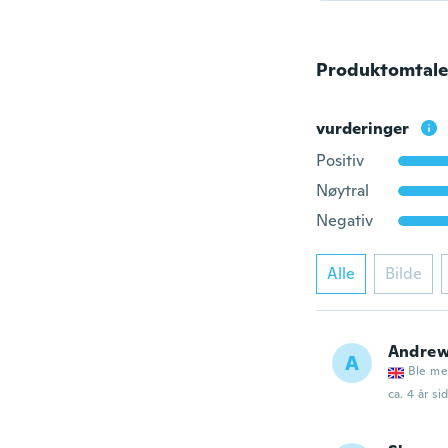
Produktomtale
vurderinger
Positiv
Nøytral
Negativ
Alle
Bilde
Andre
A
Ble me
ca. 4 år si