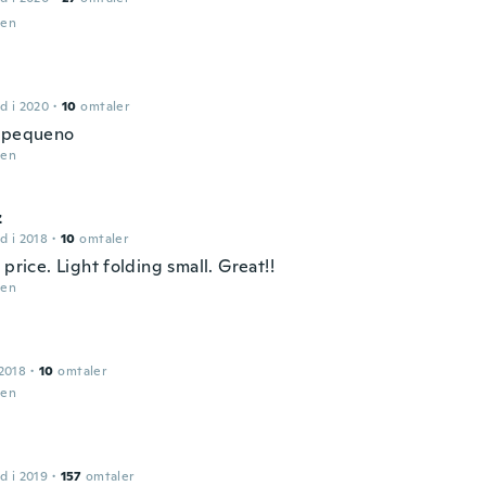
den
d i 2020
·
10
omtaler
 pequeno
den
z
d i 2018
·
10
omtaler
 price. Light folding small. Great!!
den
2018
·
10
omtaler
den
d i 2019
·
157
omtaler