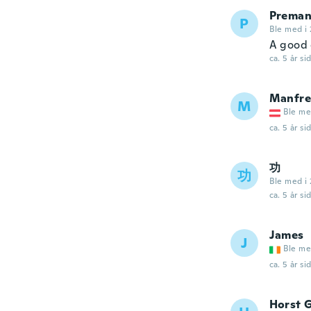
Preman
P
Ble med i 
A good 
ca. 5 år si
Manfr
M
Ble me
ca. 5 år si
功
功
Ble med i 
ca. 5 år si
James
J
Ble me
ca. 5 år si
Horst 