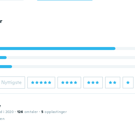
r
Nyttigste
w
d i 2020
·
126
omtaler
·
5
opplastinger
den