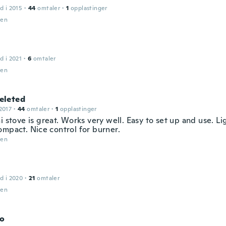
d i 2015
·
44
omtaler
·
1
opplastinger
den
d i 2021
·
6
omtaler
den
leted
2017
·
44
omtaler
·
1
opplastinger
i stove is great. Works very well. Easy to set up and use. L
ompact. Nice control for burner.
den
d i 2020
·
21
omtaler
den
co