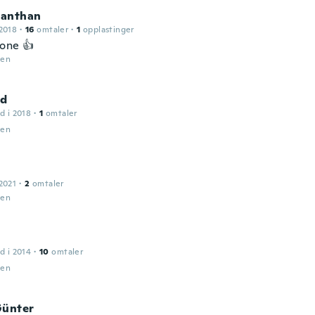
anthan
2018
·
16
omtaler
·
1
opplastinger
one 👍
den
ed
d i 2018
·
1
omtaler
den
2021
·
2
omtaler
den
d i 2014
·
10
omtaler
den
Günter