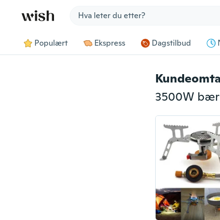
Jump to section
Populært
Ekspress
Dagstilbud
Kundeomta