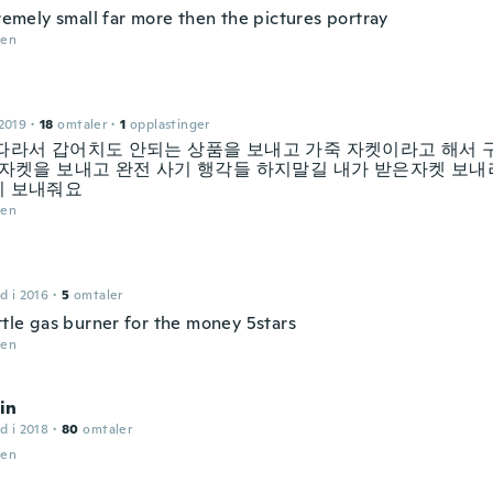
tremely small far more then the pictures portray
den
2019
·
18
omtaler
·
1
opplastinger
따라서 갑어치도 안되는 상품을 보내고 가죽 자켓이라고 해서 
 자켓을 보내고 완전 사기 행각들 하지말길 내가 받은자켓 보내
 보내줘요
den
d i 2016
·
5
omtaler
ttle gas burner for the money 5stars
den
in
d i 2018
·
80
omtaler
den