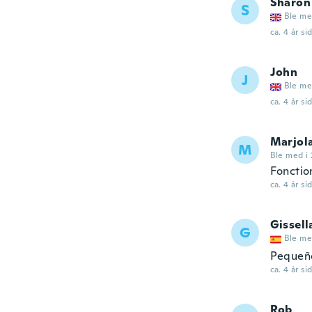
Sharon
S
Ble me
ca. 4 år si
John
J
Ble me
ca. 4 år si
Marjol
M
Ble med i 
Fonctio
ca. 4 år si
Gissell
G
Ble me
Pequeñ
ca. 4 år si
Rob