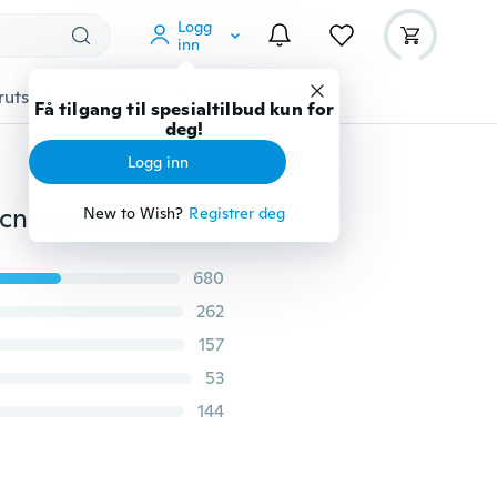
Logg
inn
rutstyr
Gadgets
Verktøy
Mer
Få tilgang til spesialtilbud kun for
deg!
Logg inn
3500W bærbar sammenleggbar utendørs camping picnic gassbrenner stål komfyr
New to Wish?
Registrer deg
680
262
157
53
144