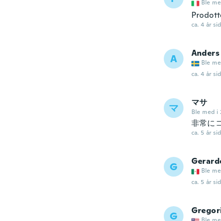
Ble me
Prodott
ca. 4 år si
Anders
A
Ble me
ca. 4 år si
マサ
マ
Ble med i 
非常に
ca. 5 år si
Gerard
G
Ble me
ca. 5 år si
Gregor
G
Ble me