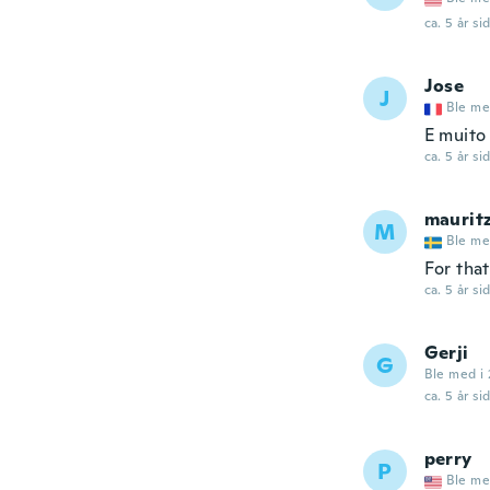
ca. 5 år si
Jose
J
Ble me
E muito
ca. 5 år si
maurit
M
Ble me
For that
ca. 5 år si
Gerji
G
Ble med i 
ca. 5 år si
perry
P
Ble me