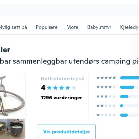
Nylig sett på
Populære
Mote
Babyutstyr
Kjæledy
ler
Helhetsinntrykk
4
1296 vurderinger
Vis produktdetaljer