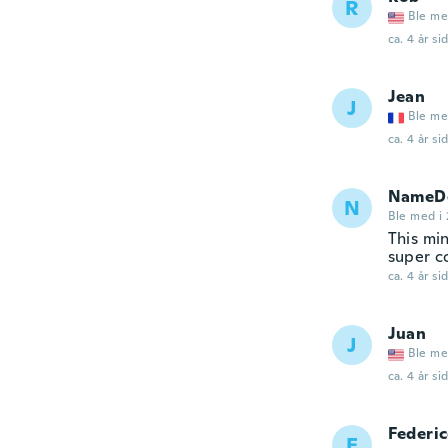
R
Ble me
ca. 4 år si
Jean
J
Ble me
ca. 4 år si
NameDe
N
Ble med i 
This min
super c
ca. 4 år si
Juan
J
Ble me
ca. 4 år si
Federi
F