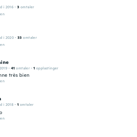
d i 2016
·
3
omtaler
den
d i 2020
·
33
omtaler
den
aine
2019
·
41
omtaler
·
1
opplastinger
nne très bien
den
a
d i 2018
·
1
omtaler
o
den