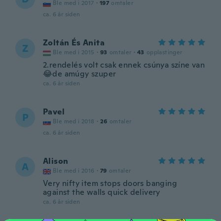
Ble med i 2017
·
197
omtaler
ca. 6 år siden
Zoltán És Anita
Z
Ble med i 2015
·
93
omtaler
·
43
opplastinger
2.rendelés volt csak ennek csúnya színe van
😂de amúgy szuper
ca. 6 år siden
Pavel
P
Ble med i 2018
·
26
omtaler
ca. 6 år siden
Alison
A
Ble med i 2016
·
79
omtaler
Very nifty item stops doors banging
against the walls quick delivery
ca. 6 år siden