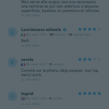
Non serve allo scopo, non era necessaria
una ventosa se poi non aderisce a sessuna
superficie, bastava un gommino di silicone.
ca. 6 år siden
Lacrimioara mihaela
L
Ble med i 2016
·
187
omtaler
·
35
opplastinger
Belli
ca. 6 år siden
carole
C
Ble med i 2017
·
11
omtaler
Comme sur la photo, déjà essayer, top top
merci wich.
ca. 6 år siden
Ingrid
I
Ble med i 2016
·
6
omtaler
ca. 6 år siden