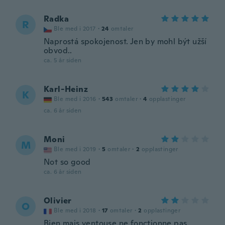
Radka
R
Ble med i 2017
·
24
omtaler
Naprostá spokojenost. Jen by mohl být užší
obvod..
ca. 5 år siden
Karl-Heinz
K
Ble med i 2016
·
543
omtaler
·
4
opplastinger
ca. 6 år siden
Moni
M
Ble med i 2019
·
5
omtaler
·
2
opplastinger
Not so good
ca. 6 år siden
Olivier
O
Ble med i 2018
·
17
omtaler
·
2
opplastinger
Bien mais ventouse ne fonctionne pas