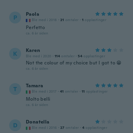
Paola
P
Ble med i 2018
·
21
omtaler
·
1
opplastinger
Perfetto
ca. 6 år siden
Karen
K
Ble med i 2020
·
114
omtaler
·
54
opplastinger
Not the colour of my choice but I got to 😁
ca. 6 år siden
Tamara
T
Ble med i 2017
·
41
omtaler
·
11
opplastinger
Molto belli
ca. 6 år siden
Donatella
D
Ble med i 2016
·
27
omtaler
·
4
opplastinger