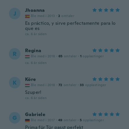
Jhoanna
J
Ble med i 2013
·
2
omtaler
Es práctico, y sirve perfectamente para lo
que es
ca. 6 år siden
Regina
R
Ble med i 2018
·
65
omtaler
·
1
opplastinger
ca. 6 år siden
Köre
K
Ble med i 2018
·
72
omtaler
·
33
opplastinger
Szuper!
ca. 6 år siden
Gabriele
G
Ble med i 2017
·
49
omtaler
·
5
opplastinger
Prima für Tür passt perfekt