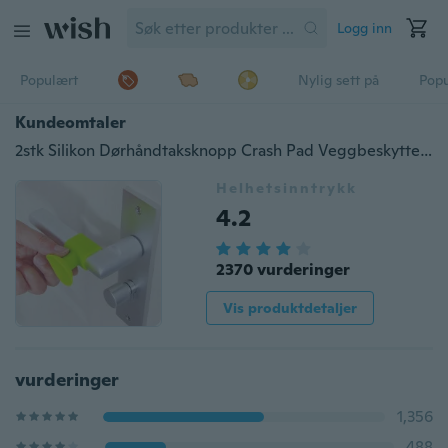
Logg inn
Populært
Nylig sett på
Pop
Kundeomtaler
2stk Silikon Dørhåndtaksknopp Crash Pad Veggbeskyttere Støtfanger Beskyttelse Dørstopper Anti Collision
Helhetsinntrykk
4.2
2370 vurderinger
Vis produktdetaljer
vurderinger
1,356
488