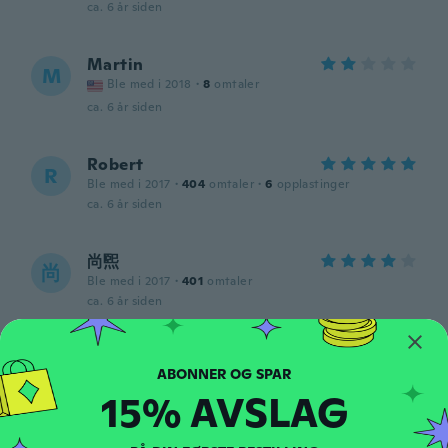
ca. 6 år siden
Martin
M
Ble med i 2018
·
8
omtaler
ca. 6 år siden
Robert
R
Ble med i 2017
·
404
omtaler
·
6
opplastinger
ca. 6 år siden
尚煕
尚
Ble med i 2017
·
401
omtaler
ca. 6 år siden
Guillaume
G
Ble med i 2017
·
113
omtaler
·
38
opplastinger
15% AVSLAG
ca. 6 år siden