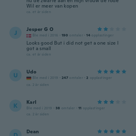
nu de zwarte aan en mijn vrouw de rode
Wil er meer van kopen
ca. et år siden
Jesper G O
J
Ble med i 2016
·
190
omtaler
·
14
opplastinger
Looks good But i did not get a one size I
got a small
ca. et år siden
Udo
U
Ble med i 2019
·
247
omtaler
·
2
opplastinger
ca. 2 år siden
Karl
K
Ble med i 2019
·
38
omtaler
·
11
opplastinger
ca. 2 år siden
Dean
D