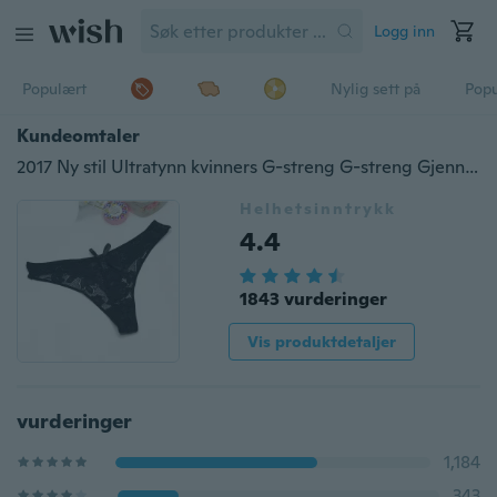
Logg inn
Populært
Nylig sett på
Pop
Kundeomtaler
2017 Ny stil Ultratynn kvinners G-streng G-streng Gjennomsiktig Sexy truse Undertøy Kvinner Bomull Blonder Tanga-truser Hot Sale
Helhetsinntrykk
4.4
1843 vurderinger
Vis produktdetaljer
vurderinger
1,184
343