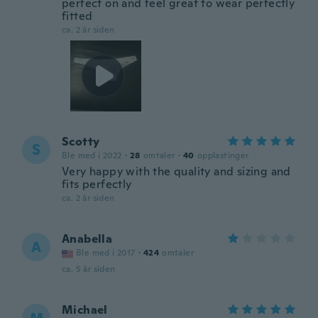
perfect on and feel great to wear perfectly
fitted
ca. 2 år siden
Scotty
S
Ble med i 2022
·
28
omtaler
·
40
opplastinger
Very happy with the quality and sizing and
fits perfectly
ca. 2 år siden
Anabella
A
Ble med i 2017
·
424
omtaler
ca. 5 år siden
Michael