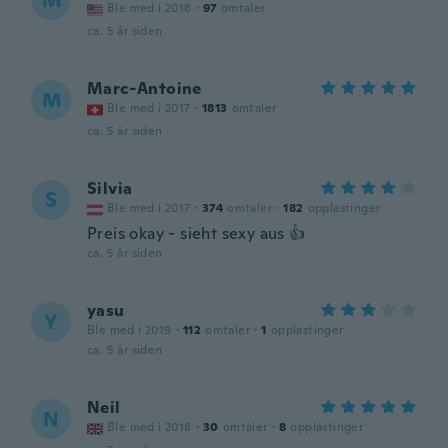
M
Ble med i 2018
·
97
omtaler
ca. 5 år siden
Marc-Antoine
M
Ble med i 2017
·
1813
omtaler
ca. 5 år siden
Silvia
S
Ble med i 2017
·
374
omtaler
·
182
opplastinger
Preis okay - sieht sexy aus 👍
ca. 5 år siden
yasu
Y
Ble med i 2019
·
112
omtaler
·
1
opplastinger
ca. 5 år siden
Neil
N
Ble med i 2018
·
30
omtaler
·
8
opplastinger