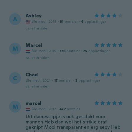
Ashley
A
Ble med i 2018
·
81
omtaler
·
6
opplastinger
ca. et år siden
Marcel
M
Ble med i 2019
·
176
omtaler
·
75
opplastinger
ca. et år siden
Chad
C
Ble med i 2024
·
17
omtaler
·
3
opplastinger
ca. et år siden
marcel
M
Ble med i 2017
·
427
omtaler
Dit damesslipje is ook geschikt voor
mannen Heb dan wel het strikje eraf
geknipt Mooi transparant en erg sexy Heb