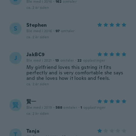
Ble med i 2016
·
162
omtaler
ca. 2 år siden
Stephen
S
Ble med i 2016
·
97
omtaler
ca. 2 år siden
JakBC9
J
Ble med i 2021
·
13
omtaler
·
22
opplastinger
My girlfriend loves this gstring it fits
perfectly and is very comfortable she says
and she loves how it looks and feels.
ca. 2 år siden
賢一
賢
Ble med i 2019
·
588
omtaler
·
1
opplastinger
ca. 2 år siden
Tanja
T