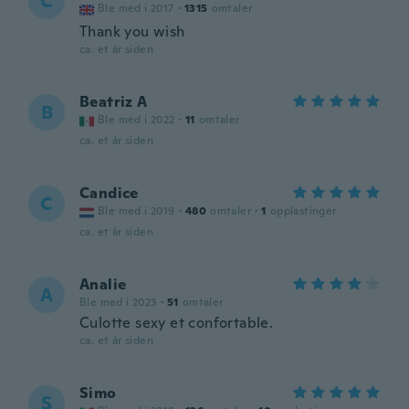
C
Ble med i 2017
·
1315
omtaler
Thank you wish
ca. et år siden
Beatriz A
B
Ble med i 2022
·
11
omtaler
ca. et år siden
Candice
C
Ble med i 2019
·
480
omtaler
·
1
opplastinger
ca. et år siden
Analie
A
Ble med i 2023
·
51
omtaler
Culotte sexy et confortable.
ca. et år siden
Simo
S