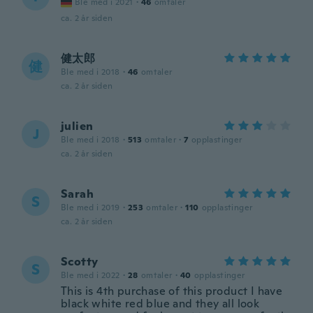
Ble med i 2021
·
46
omtaler
ca. 2 år siden
健太郎
健
Ble med i 2018
·
46
omtaler
ca. 2 år siden
julien
J
Ble med i 2018
·
513
omtaler
·
7
opplastinger
ca. 2 år siden
Sarah
S
Ble med i 2019
·
253
omtaler
·
110
opplastinger
ca. 2 år siden
Scotty
S
Ble med i 2022
·
28
omtaler
·
40
opplastinger
This is 4th purchase of this product I have
black white red blue and they all look