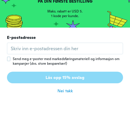
PÅ DIN FØRSTE BESTILLING
David
D
Ble med i 2017
·
102
omtaler
Maks. rabatt er USD 5.
👍🏼
1 kode per kunde.
ca. 6 år siden
E-postadresse
寿一
寿
Ble med i 2020
·
74
omtaler
·
31
opplastinger
安っぽいです😭
ca. 6 år siden
Send meg e-poster med markedsføringsmateriell og informasjon om
kampanjer (dvs. store besparelser!)
Jim Roger
J
Lås opp 15% avslag
Ble med i 2018
·
37
omtaler
·
1
opplastinger
ca. 6 år siden
Nei takk
Sepp
S
Ble med i 2018
·
17
omtaler
·
6
opplastinger
Super Passform, fühlt sich gut an. Man
sollte schlank sein, sonst ist sie gleich mal
zu klein.