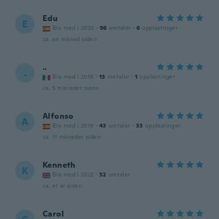
Edu
E
Ble med i 2020
·
96
omtaler
·
6
opplastinger
ca. en måned siden
..
.
Ble med i 2018
·
13
omtaler
·
1
opplastinger
ca. 5 måneder siden
Alfonso
A
Ble med i 2019
·
43
omtaler
·
33
opplastinger
ca. 11 måneder siden
Kenneth
K
Ble med i 2022
·
52
omtaler
ca. et år siden
Carol