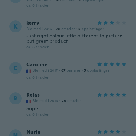
ca. 6 år siden
kerry
K
Ble med i 2016
·
98
omtaler
·
2
opplastinger
Just right colour little different to picture
but great product
ca. 6 år siden
Caroline
C
Ble med i 2017
·
67
omtaler
·
5
opplastinger
ca. 6 år siden
Rejas
R
Ble med i 2016
·
25
omtaler
Super
ca. 6 år siden
Nuria
N