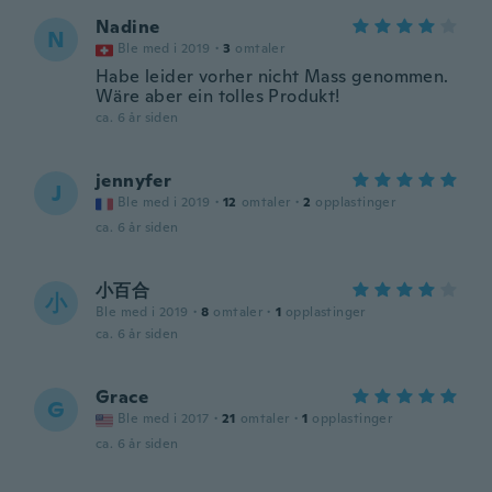
Nadine
N
Ble med i 2019
·
3
omtaler
Habe leider vorher nicht Mass genommen.
Wäre aber ein tolles Produkt!
ca. 6 år siden
jennyfer
J
Ble med i 2019
·
12
omtaler
·
2
opplastinger
ca. 6 år siden
小百合
小
Ble med i 2019
·
8
omtaler
·
1
opplastinger
ca. 6 år siden
Grace
G
Ble med i 2017
·
21
omtaler
·
1
opplastinger
ca. 6 år siden