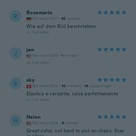
Rosemarie
R
Ble med i 2017
·
85
omtaler
Wie auf dem Bild beschrieben
ca. 5 år siden
jen
J
Ble med i 2015
·
1
omtaler
ca. 5 år siden
sky
S
Ble med i 2016
·
55
omtaler
·
10
opplastinger
Elastico e versatile, calza perfettamente
ca. 5 år siden
Helen
H
Ble med i 2018
·
8
omtaler
Great color, not hard to put on chairs. Stay