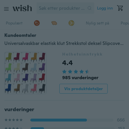
Logg inn
Populært
Nylig sett på
Pop
Kundeomtaler
Universalvaskbar elastisk klut Strekkstol deksel Slipcover Hjem Spisestue Hotell Bryllup Bankett Fest dekorasjoner
Helhetsinntrykk
4.4
985 vurderinger
Vis produktdetaljer
vurderinger
666
153