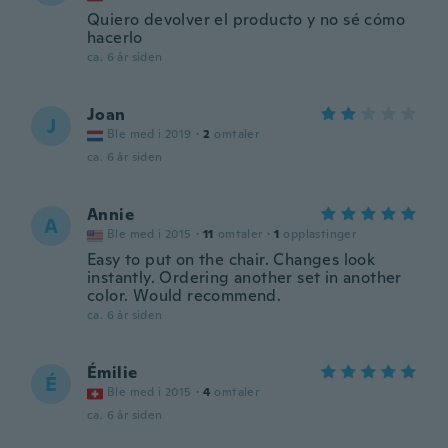
Quiero devolver el producto y no sé cómo
hacerlo
ca. 6 år siden
Joan
J
Ble med i 2019
·
2
omtaler
ca. 6 år siden
Annie
A
Ble med i 2015
·
11
omtaler
·
1
opplastinger
Easy to put on the chair. Changes look
instantly. Ordering another set in another
color. Would recommend.
ca. 6 år siden
Émilie
É
Ble med i 2015
·
4
omtaler
ca. 6 år siden