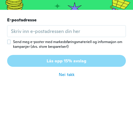
ca. 6 år siden
Leyre
E-postadresse
L
Ble med i 2017
·
14
omtaler
·
3
opplastinger
Se ajustan perfectamente. Muy contenta
ca. 6 år siden
Send meg e-poster med markedsføringsmateriell og informasjon om
kampanjer (dvs. store besparelser!)
Johanna
J
Lås opp 15% avslag
Ble med i 2015
·
123
omtaler
·
2
opplastinger
ca. 6 år siden
Nei takk
Anna
A
Ble med i 2016
·
83
omtaler
·
10
opplastinger
ca. 6 år siden
Elizabeth
E
Ble med i 2015
·
112
omtaler
ca. 6 år siden