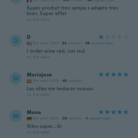
Ble med i 2019
·
154
omtaler
·
96
opplastinger
Super produit tres sympa s adapte très
bien. Super effet
ca. 6 år siden
D
D
Ble med i 2017
·
52
omtaler
·
29
opplastinger
I order wine red, not red
ca. 6 år siden
Mariajose
M
Ble med i 2019
·
45
omtaler
Las sillas me kedaron nuevas
ca. 6 år siden
Mona
M
Ble med i 2015
·
30
omtaler
·
1
opplastinger
Alles super...👍
ca. 6 år siden