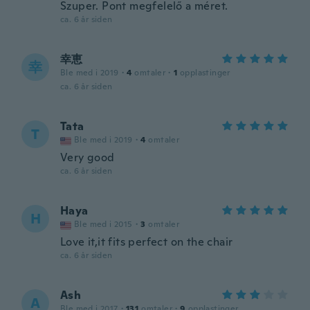
Szuper. Pont megfelelő a méret.
ca. 6 år siden
幸恵
幸
Ble med i 2019
·
4
omtaler
·
1
opplastinger
ca. 6 år siden
Tata
T
Ble med i 2019
·
4
omtaler
Very good
ca. 6 år siden
Haya
H
Ble med i 2015
·
3
omtaler
Love it,it fits perfect on the chair
ca. 6 år siden
Ash
A
Ble med i 2017
·
131
omtaler
·
9
opplastinger