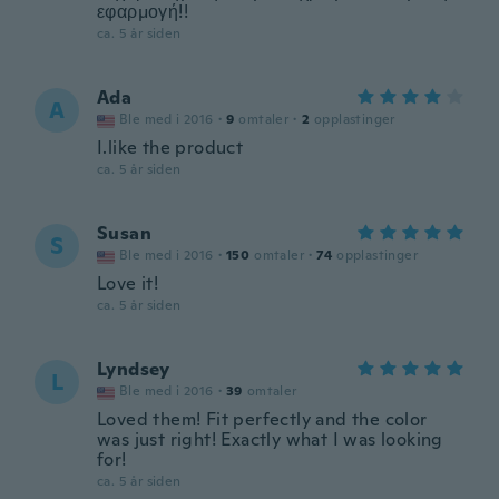
εφαρμογή!!
ca. 5 år siden
Ada
A
Ble med i 2016
·
9
omtaler
·
2
opplastinger
I.like the product
ca. 5 år siden
Susan
S
Ble med i 2016
·
150
omtaler
·
74
opplastinger
Love it!
ca. 5 år siden
Lyndsey
L
Ble med i 2016
·
39
omtaler
Loved them! Fit perfectly and the color
was just right! Exactly what I was looking
for!
ca. 5 år siden