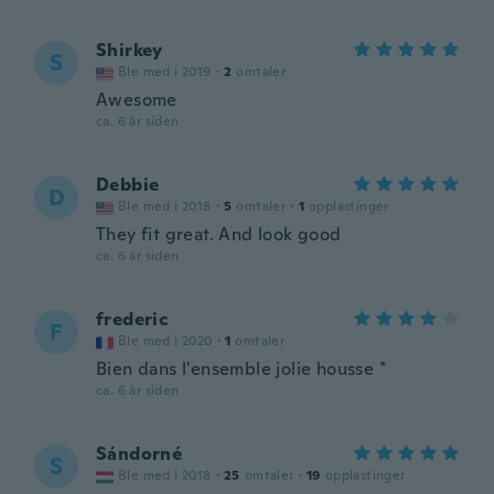
Shirkey
S
Ble med i 2019
·
2
omtaler
Awesome
ca. 6 år siden
Debbie
D
Ble med i 2018
·
5
omtaler
·
1
opplastinger
They fit great. And look good
ca. 6 år siden
frederic
F
Ble med i 2020
·
1
omtaler
Bien dans l'ensemble jolie housse *
ca. 6 år siden
Sándorné
S
Ble med i 2018
·
25
omtaler
·
19
opplastinger