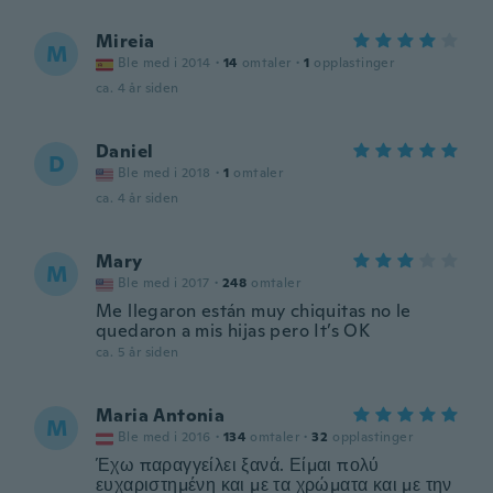
Mireia
M
Ble med i 2014
·
14
omtaler
·
1
opplastinger
ca. 4 år siden
Daniel
D
Ble med i 2018
·
1
omtaler
ca. 4 år siden
Mary
M
Ble med i 2017
·
248
omtaler
Me llegaron están muy chiquitas no le
quedaron a mis hijas pero It’s OK
ca. 5 år siden
Maria Antonia
M
Ble med i 2016
·
134
omtaler
·
32
opplastinger
Έχω παραγγείλει ξανά. Είμαι πολύ
ευχαριστημένη και με τα χρώματα και με την