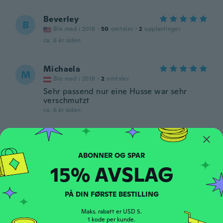
Beverley
B
Ble med i 2018
·
50
omtaler
·
2
opplastinger
ca. 6 år siden
Michaela
M
Ble med i 2018
·
2
omtaler
Sehr passend nur eine Husse war sehr
verschmutzt
ca. 6 år siden
An
A
Ble med i 2018
·
8
omtaler
·
1
opplastinger
ca. 6 år siden
15% AVSLAG
Bella R
B
PÅ DIN FØRSTE BESTILLING
Ble med i 2017
·
2
omtaler
·
1
opplastinger
El color era gray y me mandaron color vino
Maks. rabatt er USD 5.
y un poco pequeño
1 kode per kunde.