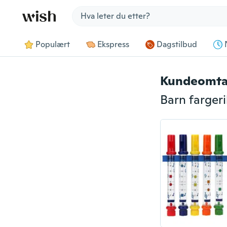
Jump to section
Populært
Ekspress
Dagstilbud
Kundeomta