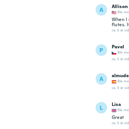
Allison
A
Ble me
When I o
flutes. 
ca. 5 år si
Pavel
P
Ble me
ca. 5 år si
almude
A
Ble me
ca. 5 år si
Lisa
L
Ble me
Great
ca. 5 år si