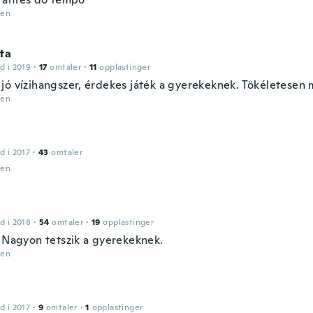
den
ta
d i 2019
·
17
omtaler
·
11
opplastinger
jó vízihangszer, érdekes játék a gyerekeknek. Tökéletesen m
den
d i 2017
·
43
omtaler
den
a
d i 2018
·
54
omtaler
·
19
opplastinger
. Nagyon tetszik a gyerekeknek.
den
d i 2017
·
9
omtaler
·
1
opplastinger