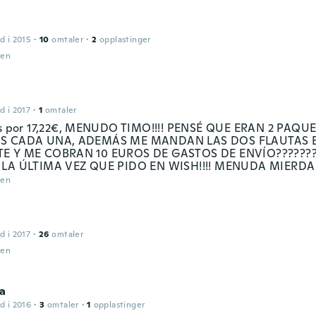
d i 2015
·
10
omtaler
·
2
opplastinger
den
d i 2017
·
1
omtaler
as por 17,22€, MENUDO TIMO!!!! PENSÉ QUE ERAN 2 PAQU
S CADA UNA, ADEMÁS ME MANDAN LAS DOS FLAUTAS 
E Y ME COBRAN 10 EUROS DE GASTOS DE ENVÍO??????? !
 LA ÚLTIMA VEZ QUE PIDO EN WISH!!!! MENUDA MIERDA
den
d i 2017
·
26
omtaler
den
na
d i 2016
·
3
omtaler
·
1
opplastinger