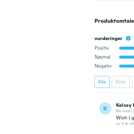
Produktomtale
vurderinger
Positiv
Nøytral
Negativ
Alle
Bilde
Kelsey 
K
Ble med i 
Wish I g
ca. 4 år si