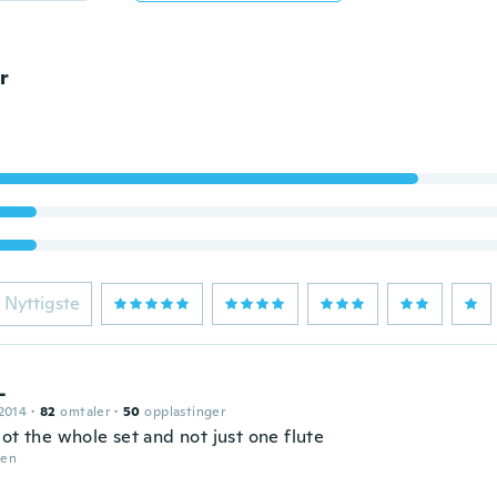
r
Nyttigste
L
2014
·
82
omtaler
·
50
opplastinger
ot the whole set and not just one flute
den