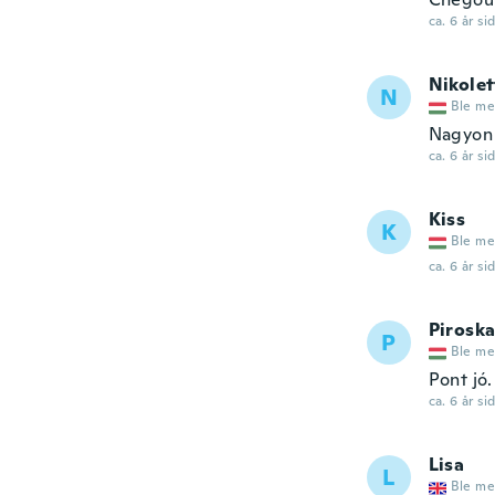
ca. 6 år si
Nikolet
N
Ble me
Nagyon 
ca. 6 år si
Kiss
K
Ble me
ca. 6 år si
Pirosk
P
Ble me
Pont jó
ca. 6 år si
Lisa
L
Ble me