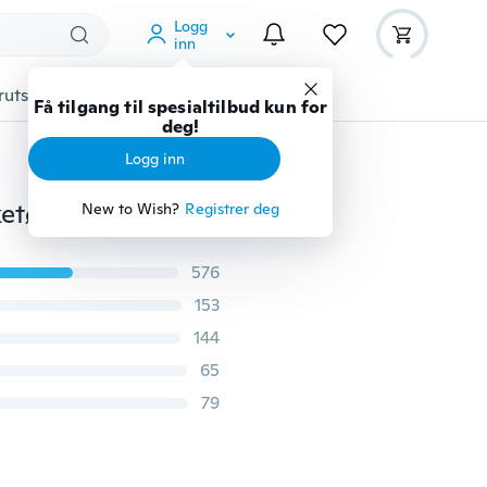
Logg
inn
rutstyr
Gadgets
Verktøy
Mer
Få tilgang til spesialtilbud kun for
deg!
Logg inn
Barn fargerik vannfløyte leketøy badekar melodier leketøy morsom lyd leketøy
New to Wish?
Registrer deg
576
153
144
65
79