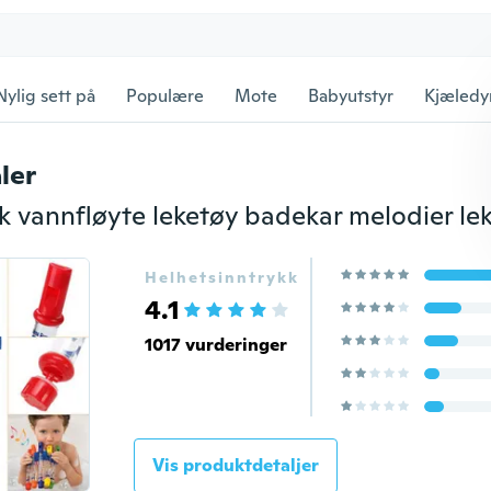
Nylig sett på
Populære
Mote
Babyutstyr
Kjæledy
ler
Helhetsinntrykk
4.1
1017 vurderinger
Vis produktdetaljer