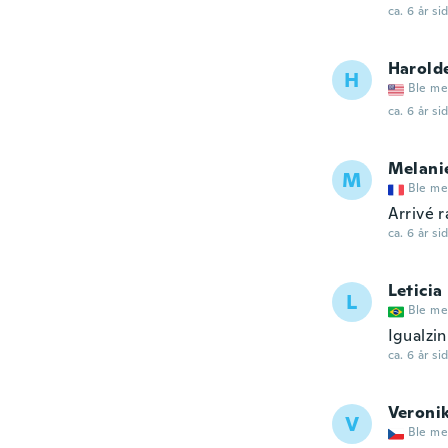
ca. 6 år si
Harold
H
Ble me
ca. 6 år si
Melani
M
Ble me
Arrivé 
ca. 6 år si
Leticia
L
Ble me
Igualzin
ca. 6 år si
Veroni
V
Ble me