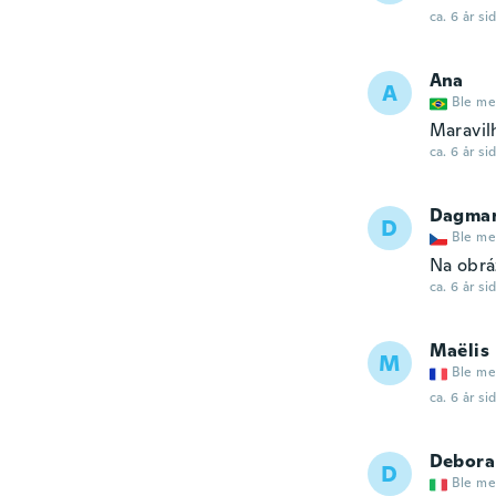
ca. 6 år si
Ana
A
Ble me
Maravil
ca. 6 år si
Dagma
D
Ble me
Na obráz
ca. 6 år si
Maëlis
M
Ble me
ca. 6 år si
Debora
D
Ble me