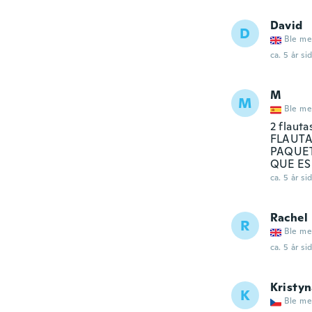
David
D
Ble me
ca. 5 år si
M
M
Ble me
2 flaut
FLAUTA
PAQUET
QUE ES
ca. 5 år si
Rachel
R
Ble me
ca. 5 år si
Kristy
K
Ble me