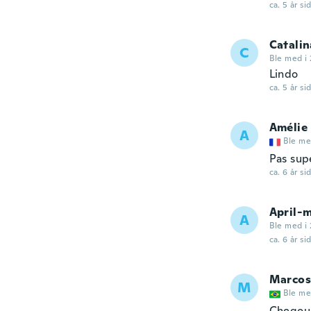
ca. 5 år si
Catalin
C
Ble med i
Lindo
ca. 5 år si
Amélie
A
Ble me
Pas sup
ca. 6 år si
April-
A
Ble med i 
ca. 6 år si
Marcos
M
Ble me
Chegou