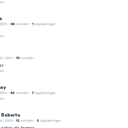
den
a
 2020
·
40
omtaler
·
1
opplastinger
den
d i 2015
·
75
omtaler
er
den
may
2014
·
30
omtaler
·
7
opplastinger
den
 Roberto
d i 2019
·
12
omtaler
·
3
opplastinger
 antes do tempo