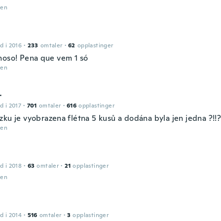
den
d i 2016
·
233
omtaler
·
62
opplastinger
hoso! Pena que vem 1 só
den
r
d i 2017
·
701
omtaler
·
616
opplastinger
ku je vyobrazena flétna 5 kusů a dodána byla jen jedna ?!!?
den
d i 2018
·
63
omtaler
·
21
opplastinger
den
d i 2014
·
516
omtaler
·
3
opplastinger