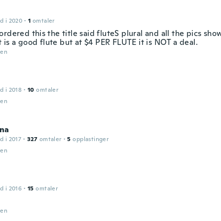
d i 2020
·
1
omtaler
rdered this the title said fluteS plural and all the pics sho
It is a good flute but at $4 PER FLUTE it is NOT a deal.
den
d i 2018
·
10
omtaler
den
na
d i 2017
·
327
omtaler
·
5
opplastinger
den
d i 2016
·
15
omtaler
den