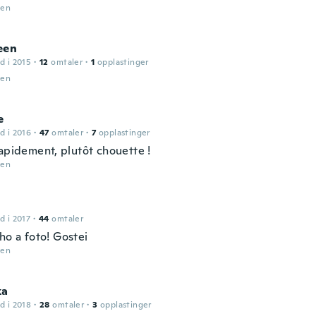
den
een
d i 2015
·
12
omtaler
·
1
opplastinger
den
e
d i 2016
·
47
omtaler
·
7
opplastinger
rapidement, plutôt chouette !
den
d i 2017
·
44
omtaler
ho a foto! Gostei
den
ka
d i 2018
·
28
omtaler
·
3
opplastinger