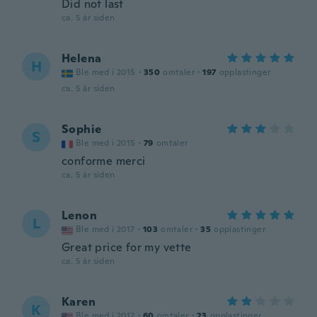
Did not last
ca. 5 år siden
Helena
H
Ble med i 2015
·
350
omtaler
·
197
opplastinger
ca. 5 år siden
Sophie
S
Ble med i 2015
·
79
omtaler
conforme merci
ca. 5 år siden
Lenon
L
Ble med i 2017
·
103
omtaler
·
35
opplastinger
Great price for my vette
ca. 5 år siden
Karen
K
Ble med i 2017
·
60
omtaler
·
23
opplastinger