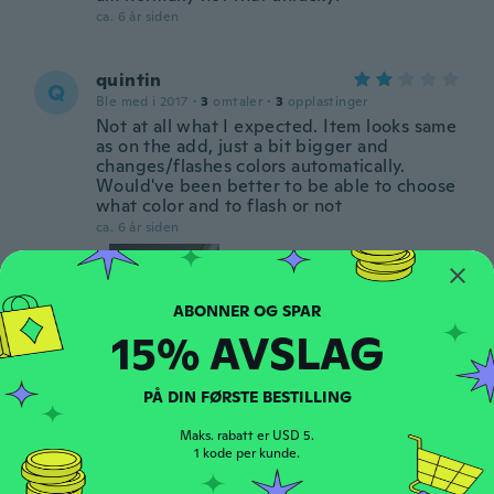
ca. 6 år siden
quintin
Q
Ble med i 2017
·
3
omtaler
·
3
opplastinger
Not at all what I expected. Item looks same
as on the add, just a bit bigger and
changes/flashes colors automatically.
Would've been better to be able to choose
what color and to flash or not
ca. 6 år siden
15% AVSLAG
PÅ DIN FØRSTE BESTILLING
Clare
C
Ble med i 2014
·
16
omtaler
Maks. rabatt er USD 5.
1 them don't work
1 kode per kunde.
ca. 6 år siden