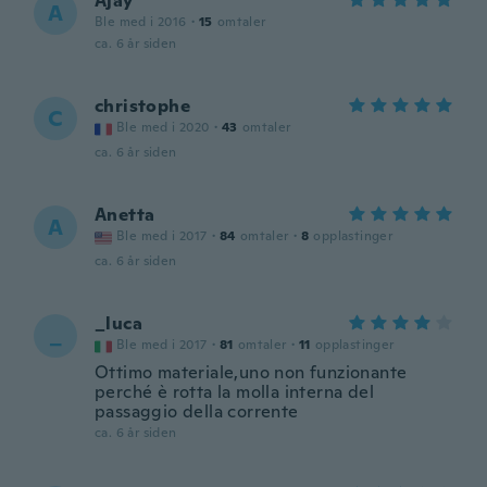
Ajay
A
Ble med i 2016
·
15
omtaler
ca. 6 år siden
christophe
C
Ble med i 2020
·
43
omtaler
ca. 6 år siden
Anetta
A
Ble med i 2017
·
84
omtaler
·
8
opplastinger
ca. 6 år siden
_luca
_
Ble med i 2017
·
81
omtaler
·
11
opplastinger
Ottimo materiale,uno non funzionante
perché è rotta la molla interna del
passaggio della corrente
ca. 6 år siden