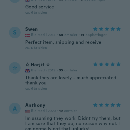
Good service
ca. 6 år siden
Swen
S
Ble med i 2014
·
59
omtaler
·
14
opplastinger
Perfect item, shipping and receive
ca. 6 år siden
☆ Harjit ☆
☆
Ble med i 2019
·
35
omtaler
Thank they are lovely....much appreciated
thank you
ca. 6 år siden
Anthony
A
Ble med i 2020
·
19
omtaler
Im assuming they work. Didnt try them, but
I am sure that they do, no reason why not. I
am normally not that unlucky!