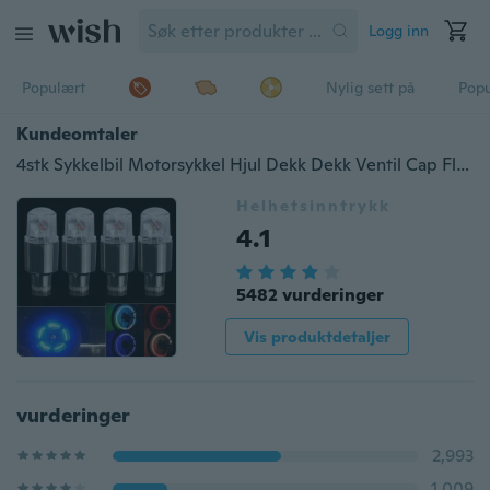
Logg inn
Populært
Nylig sett på
Pop
Kundeomtaler
4stk Sykkelbil Motorsykkel Hjul Dekk Dekk Ventil Cap Flash LED Lys Eiker Lampe Auto Tilbehør Bilforsyning Sykkelrekvisita Neon Strobe LED Dekk Ventil Caps
Helhetsinntrykk
4.1
5482 vurderinger
Vis produktdetaljer
vurderinger
2,993
1,009