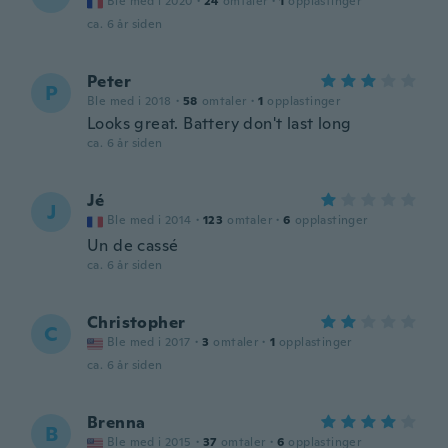
Ble med i 2020
·
24
omtaler
·
1
opplastinger
ca. 6 år siden
Peter
P
Ble med i 2018
·
58
omtaler
·
1
opplastinger
Looks great. Battery don't last long
ca. 6 år siden
Jé
J
Ble med i 2014
·
123
omtaler
·
6
opplastinger
Un de cassé
ca. 6 år siden
Christopher
C
Ble med i 2017
·
3
omtaler
·
1
opplastinger
ca. 6 år siden
Brenna
B
Ble med i 2015
·
37
omtaler
·
6
opplastinger