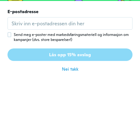
Jaroslav
E-postadresse
J
Ble med i 2017
·
70
omtaler
·
1
opplastinger
zmetek fuj
ca. 6 år siden
Send meg e-poster med markedsføringsmateriell og informasjon om
kampanjer (dvs. store besparelser!)
Gary
G
Lås opp 15% avslag
Ble med i 2018
·
57
omtaler
ca. 6 år siden
Nei takk
Arno
A
Ble med i 2017
·
16
omtaler
Leuk en werkt uitmuntend
ca. 6 år siden
Angelica
A
Ble med i 2016
·
138
omtaler
·
1
opplastinger
Har inte provat än!
ca. 6 år siden