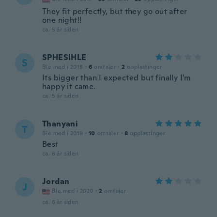
They fit perfectly, but they go out after
one night!!
ca. 5 år siden
SPHESIHLE
S
Ble med i 2018
·
6
omtaler
·
2
opplastinger
Its bigger than I expected but finally I'm
happy it came.
ca. 5 år siden
Thanyani
T
Ble med i 2019
·
10
omtaler
·
8
opplastinger
Best
ca. 6 år siden
Jordan
J
Ble med i 2020
·
2
omtaler
ca. 6 år siden