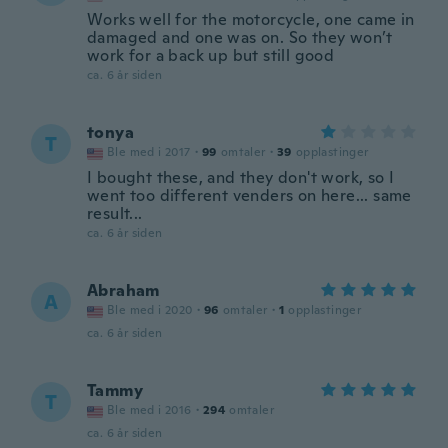
Works well for the motorcycle, one came in
damaged and one was on. So they won’t
work for a back up but still good
ca. 6 år siden
tonya
T
Ble med i 2017
·
99
omtaler
·
39
opplastinger
I bought these, and they don't work, so I
went too different venders on here... same
result...
ca. 6 år siden
Abraham
A
Ble med i 2020
·
96
omtaler
·
1
opplastinger
ca. 6 år siden
Tammy
T
Ble med i 2016
·
294
omtaler
ca. 6 år siden