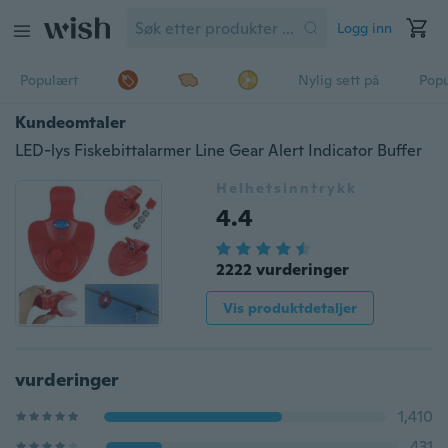
Logg inn
Populært
Nylig sett på
Pop
Kundeomtaler
LED-lys Fiskebittalarmer Line Gear Alert Indicator Buffer
Helhetsinntrykk
4.4
2222 vurderinger
Vis produktdetaljer
vurderinger
1,410
431