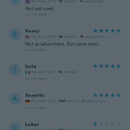
Ble med i 2014
·
12
omtaler
·
4
opplastinger
Not yet used
ca. 7 år siden
Kasey
K
Ble med i 2014
·
18
omtaler
·
15
opplastinger
Not as advertised. But came early
ca. 7 år siden
Iurie
I
Ble med i 2017
·
10
omtaler
ca. 7 år siden
Annette
A
Ble med i 2016
·
106
omtaler
·
1
opplastinger
ca. 7 år siden
Lukas
L