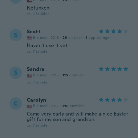
Ble med i 2016
·
29
omtaler
Nefunkcni
ca. 7 år siden
Scott
S
Ble med i 2018
·
29
omtaler
·
1
opplastinger
Haven't use it yet
ca. 7 år siden
Sandra
S
Ble med i 2015
·
115
omtaler
ca. 7 år siden
Carolyn
C
Ble med i 2017
·
216
omtaler
Came very early and will make a nice Easter
gift for my son and grandson.
ca. 7 år siden