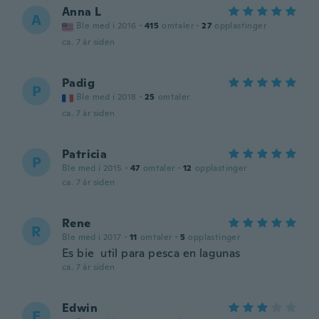
Anna L
A
Ble med i 2016
·
415
omtaler
·
27
opplastinger
ca. 7 år siden
Padig
P
Ble med i 2018
·
25
omtaler
ca. 7 år siden
Patricia
P
Ble med i 2015
·
47
omtaler
·
12
opplastinger
ca. 7 år siden
Rene
R
Ble med i 2017
·
11
omtaler
·
5
opplastinger
Es bie util para pesca en lagunas
ca. 7 år siden
Edwin
E