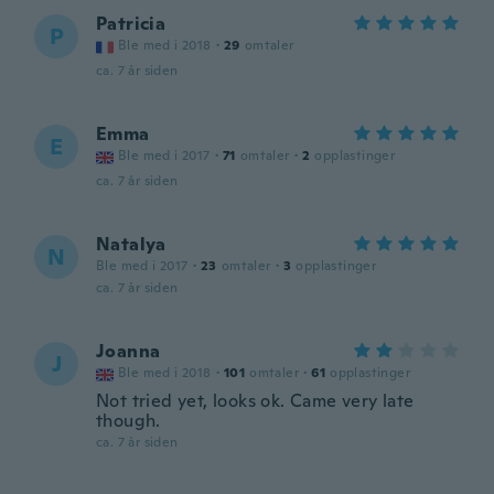
Patricia
P
Ble med i 2018
·
29
omtaler
ca. 7 år siden
Emma
E
Ble med i 2017
·
71
omtaler
·
2
opplastinger
ca. 7 år siden
Natalya
N
Ble med i 2017
·
23
omtaler
·
3
opplastinger
ca. 7 år siden
Joanna
J
Ble med i 2018
·
101
omtaler
·
61
opplastinger
Not tried yet, looks ok. Came very late
though.
ca. 7 år siden