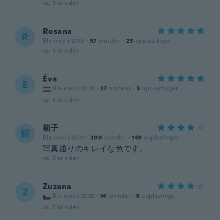
ca. 5 år siden
Rosana
R
Ble med i 2018
·
57
omtaler
·
23
opplastinger
ca. 5 år siden
Éva
É
Ble med i 2020
·
27
omtaler
·
5
opplastinger
ca. 5 år siden
範子
範
Ble med i 2020
·
200
omtaler
·
149
opplastinger
写真通りのキレイな色です。
ca. 5 år siden
Zuzana
Z
Ble med i 2020
·
14
omtaler
·
6
opplastinger
ca. 5 år siden