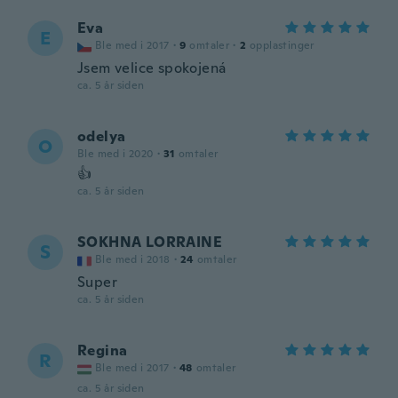
Eva
E
Ble med i 2017
·
9
omtaler
·
2
opplastinger
Jsem velice spokojená
ca. 5 år siden
odelya
O
Ble med i 2020
·
31
omtaler
👍
ca. 5 år siden
SOKHNA LORRAINE
S
Ble med i 2018
·
24
omtaler
Super
ca. 5 år siden
Regina
R
Ble med i 2017
·
48
omtaler
ca. 5 år siden