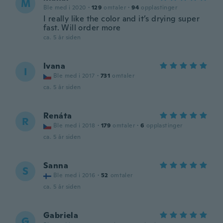
M
Ble med i 2020
·
129
omtaler
·
94
opplastinger
I really like the color and it’s drying super
fast. Will order more
ca. 5 år siden
Ivana
I
Ble med i 2017
·
731
omtaler
ca. 5 år siden
Renáta
R
Ble med i 2018
·
179
omtaler
·
6
opplastinger
ca. 5 år siden
Sanna
S
Ble med i 2016
·
52
omtaler
ca. 5 år siden
Gabriela
G