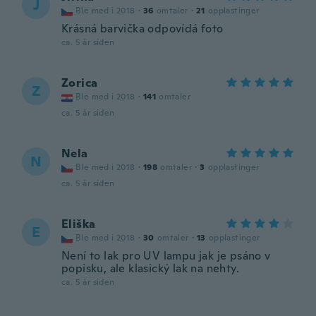
J
Ble med i 2018
·
36
omtaler
·
21
opplastinger
Krásná barvička odpovídá foto
ca. 5 år siden
Zorica
Z
Ble med i 2018
·
141
omtaler
ca. 5 år siden
Nela
N
Ble med i 2018
·
198
omtaler
·
3
opplastinger
ca. 5 år siden
Eliška
E
Ble med i 2018
·
30
omtaler
·
13
opplastinger
Není to lak pro UV lampu jak je psáno v
popisku, ale klasický lak na nehty.
ca. 5 år siden