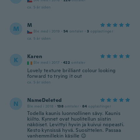
Ble med i 2018
·
226
omtaler
ca. 5 år siden
M
M
Ble med i 2019
·
54
omtaler
·
3
opplastinger
ca. 5 år siden
Karen
K
Ble med i 2017
·
422
omtaler
Lovely texture brilliant colour looking
forward to trying it out
ca. 5 år siden
NameDeleted
N
Ble med i 2018
·
138
omtaler
·
84
opplastinger
Todella kaunis luonnollinen sävy. Kaunis
kiilto. Kynnet ovat huolitellun siistin
näköiset. Levittyi hyvin ja kuivui nopeasti.
Kesto kynsissä hyvä. Suosittelen. Passaa
vanhemmillekin käsille 😉