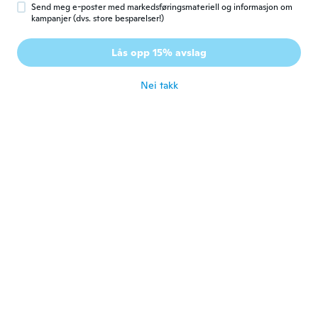
ca. 5 år siden
Send meg e-poster med markedsføringsmateriell og informasjon om
kampanjer (dvs. store besparelser!)
Arlene
A
Lås opp 15% avslag
Ble med i 2016
·
34
omtaler
·
20
opplastinger
ca. 5 år siden
Nei takk
Wendy
W
Ble med i 2016
·
4
omtaler
ca. 5 år siden
ひとみ
ひ
Ble med i 2019
·
16
omtaler
·
2
opplastinger
ca. 5 år siden
Svajone
S
Ble med i 2017
·
65
omtaler
ca. 5 år siden