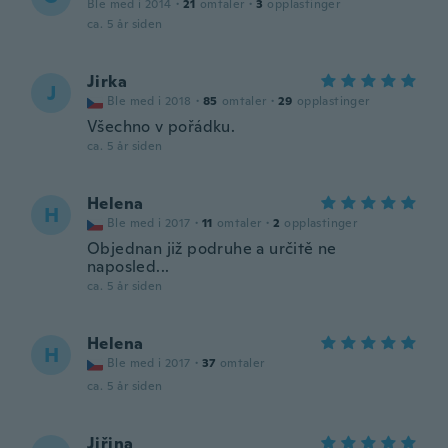
Ble med i 2014
·
21
omtaler
·
3
opplastinger
ca. 5 år siden
Jirka
J
Ble med i 2018
·
85
omtaler
·
29
opplastinger
Všechno v pořádku.
ca. 5 år siden
Helena
H
Ble med i 2017
·
11
omtaler
·
2
opplastinger
Objednan již podruhe a určitě ne
naposled...
ca. 5 år siden
Helena
H
Ble med i 2017
·
37
omtaler
ca. 5 år siden
Jiřina