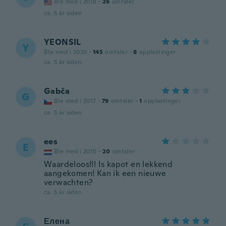
Ble med i 2018
·
26
omtaler
ca. 5 år siden
YEONSIL
Y
Ble med i 2020
·
145
omtaler
·
8
opplastinger
ca. 5 år siden
Gabča
G
Ble med i 2017
·
79
omtaler
·
1
opplastinger
ca. 5 år siden
ees
E
Ble med i 2015
·
20
omtaler
Waardeloos!!! Is kapot en lekkend
aangekomen! Kan ik een nieuwe
verwachten?
ca. 5 år siden
Елена