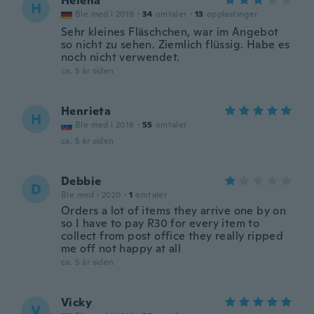
Helena
H
Ble med i 2019
·
34
omtaler
·
13
opplastinger
Sehr kleines Fläschchen, war im Angebot
so nicht zu sehen. Ziemlich flüssig. Habe es
noch nicht verwendet.
ca. 5 år siden
Henrieta
H
Ble med i 2018
·
55
omtaler
ca. 5 år siden
Debbie
D
Ble med i 2020
·
1
omtaler
Orders a lot of items they arrive one by on
so I have to pay R30 for every item to
collect from post office they really ripped
me off not happy at all
ca. 5 år siden
Vicky
V