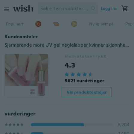
Logg inn
Populært
Nylig sett på
Pop
Kundeomtaler
Sjarmerende mote UV gel neglelapper kvinner skjønnhetspolsk Vernis Semi-permanent gelpolje
Helhetsinntrykk
4.3
9621 vurderinger
Vis produktdetaljer
vurderinger
6,204
1,490