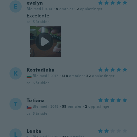
evelyn
E
Ble med i 2014
·
9
omtaler
·
2
opplastinger
Excelente
ca. 5 år siden
Kostadinka
K
Ble med i 2017
·
138
omtaler
·
22
opplastinger
ca. 5 år siden
Tetiana
T
Ble med i 2018
·
35
omtaler
·
2
opplastinger
ca. 5 år siden
Lenka
L