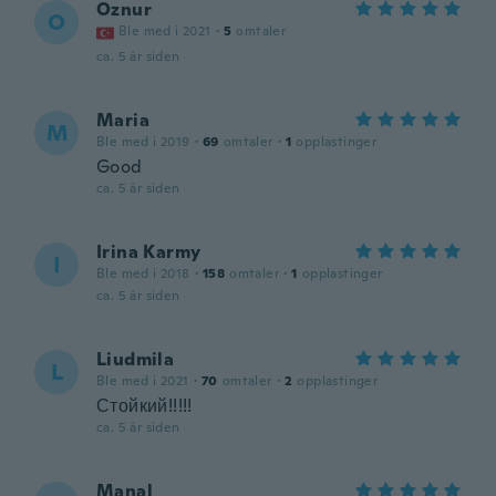
Oznur
O
Ble med i 2021
·
5
omtaler
ca. 5 år siden
Maria
M
Ble med i 2019
·
69
omtaler
·
1
opplastinger
Good
ca. 5 år siden
Irina Karmy
I
Ble med i 2018
·
158
omtaler
·
1
opplastinger
ca. 5 år siden
Liudmila
L
Ble med i 2021
·
70
omtaler
·
2
opplastinger
Стойкий!!!!!
ca. 5 år siden
Manal