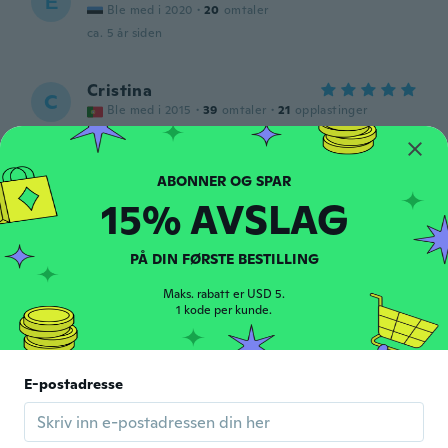
Е
Ble med i 2020
·
20
omtaler
ca. 5 år siden
Cristina
C
Ble med i 2015
·
39
omtaler
·
21
opplastinger
ca. 5 år siden
Heléna
H
15% AVSLAG
Ble med i 2016
·
66
omtaler
ca. 5 år siden
PÅ DIN FØRSTE BESTILLING
Krisztina
Maks. rabatt er USD 5.
K
Ble med i 2017
1 kode per kunde.
·
50
omtaler
·
1
opplastinger
Ok.
ca. 5 år siden
E-postadresse
Olga
O
Ble med i 2017
·
4
omtaler
·
1
opplastinger