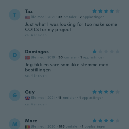
Taz
T
Ble med i 2021
·
32
omtaler
·
7
opplastinger
Just what I was looking for too make some
COILS for my project
ca. 4 år siden
Domingos
D
Ble med i 2019
·
30
omtaler
·
1
opplastinger
Jeg fikk en vare som ikke stemme med
bestillingen
ca. 4 år siden
Guy
G
Ble med i 2021
·
13
omtaler
·
1
opplastinger
ca. 4 år siden
Marc
M
Ble med i 2020
·
198
omtaler
·
1
opplastinger