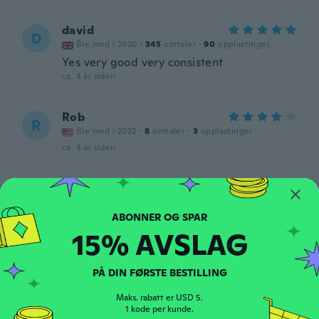
david
D
Ble med i 2020
·
345
omtaler
·
90
opplastinger
Yes very good very consistent
ca. 4 år siden
Rob
R
Ble med i 2022
·
8
omtaler
·
3
opplastinger
ca. 4 år siden
René
R
Ble med i 2017
·
734
omtaler
·
507
opplastinger
Ser ok ud.
15% AVSLAG
ca. 4 år siden
PÅ DIN FØRSTE BESTILLING
Junior
J
Ble med i 2019
·
6
omtaler
Maks. rabatt er USD 5.
Awesome!
1 kode per kunde.