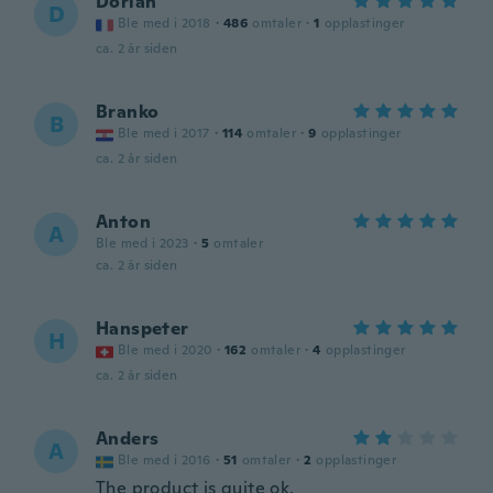
Dorian
D
Ble med i 2018
·
486
omtaler
·
1
opplastinger
ca. 2 år siden
Branko
B
Ble med i 2017
·
114
omtaler
·
9
opplastinger
ca. 2 år siden
Anton
A
Ble med i 2023
·
5
omtaler
ca. 2 år siden
Hanspeter
H
Ble med i 2020
·
162
omtaler
·
4
opplastinger
ca. 2 år siden
Anders
A
Ble med i 2016
·
51
omtaler
·
2
opplastinger
The product is quite ok.