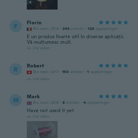
Florin
F
Ble med i 2019
·
244
omtaler
·
126
opplastinger
E un produs foarte util în diverse aplicații.
Vă mulțumesc mult.
ca. 2 år siden
Robert
R
Ble med i 2017
·
150
omtaler
·
1
opplastinger
ca. 2 år siden
Mark
M
Ble med i 2018
·
8
omtaler
·
4
opplastinger
Have not used it yet
ca. 2 år siden