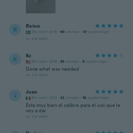
Roine
R
Ble med i 2018
·
90
omtaler
·
37
opplastinger
ca. 2 år siden
Kc
K
Ble med i 2019
·
65
omtaler
·
8
opplastinger
Done what was needed
ca. 2 år siden
Juan
J
Ble med i 2023
·
22
omtaler
·
16
opplastinger
Esta muy bien el calibre para el usó que le
voy a dar
ca. 2 år siden