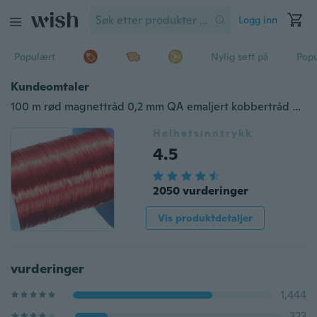
Logg inn
Populært
Nylig sett på
Pop
Kundeomtaler
100 m rød magnettråd 0,2 mm QA emaljert kobbertråd magnetisk spiralvikling
Helhetsinntrykk
4.5
2050 vurderinger
Vis produktdetaljer
vurderinger
1,444
323