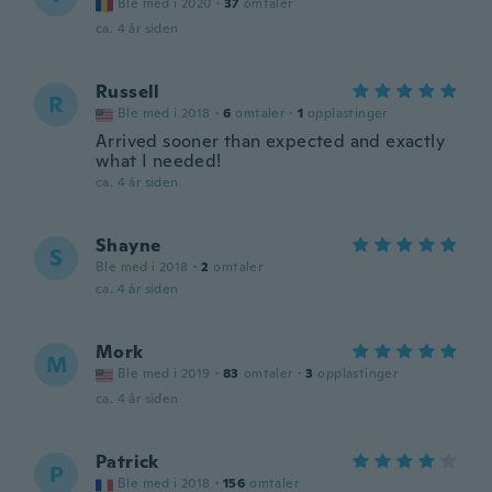
Ble med i 2020
·
37
omtaler
ca. 4 år siden
Russell
R
Ble med i 2018
·
6
omtaler
·
1
opplastinger
Arrived sooner than expected and exactly
what I needed!
ca. 4 år siden
Shayne
S
Ble med i 2018
·
2
omtaler
ca. 4 år siden
Mork
M
Ble med i 2019
·
83
omtaler
·
3
opplastinger
ca. 4 år siden
Patrick
P
Ble med i 2018
·
156
omtaler