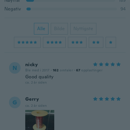
Nøytral
189
Negativ
94
Alle
Bilde
Nyttigste
nicky
N
Ble med i 2017
·
162
omtaler
·
67
opplastinger
Good quality
ca. 2 år siden
Gerry
G
ca. 2 år siden