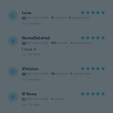
Luca
L
Ble med i 2018
·
11
omtaler
·
2
opplastinger
ca. 7 år siden
NameDeleted
N
Ble med i 2018
·
127
omtaler
·
1
opplastinger
I love it
ca. 7 år siden
Vinícius
V
Ble med i 2019
·
30
omtaler
·
1
opplastinger
ca. 7 år siden
G'Anna
G
Ble med i 2018
·
1
omtaler
ca. 7 år siden