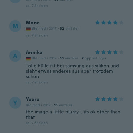
ca. 7 år siden
Mone
M
Ble med i 2017
·
32
omtaler
ca. 7 år siden
Annika
A
Ble med i 2017
·
16
omtaler
·
7
opplastinger
Tolle hülle ist bei samsung aus silikon und
sieht etwas anderes aus aber trotzdem
schön
ca. 7 år siden
Yaara
Y
Ble med i 2017
·
15
omtaler
the image a little blurry... its ok other than
that
ca. 7 år siden