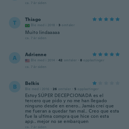
ca. 7 år siden
Thiago
T
Ble med i 2018
·
3
omtaler
Muito lindaaaaa
ca. 7 år siden
Adrienne
A
Ble med i 2014
·
42
omtaler
·
8
opplastinger
ca. 7 år siden
Belkis
B
Ble med i 2016
·
26
omtaler
·
5
opplastinger
Estoy SÚPER DECEPCIONADA es el
tercero que pido y no me han llegado
ninguno desde en enero.. Jamás creí que
me fueran a quedar tan mal.. Creo que esta
fue la ultima compra que hice con esta
app.. mejor no se embarquen
ca. 7 år siden