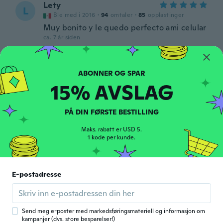
Lety
L
Ble med i 2016
·
94
omtaler
·
85
opplastinger
Muy bonito y le quedo perfecto ami celular
ca. 7 år siden
Vitória
V
Ble med i 2018
·
17
omtaler
·
14
opplastinger
15% AVSLAG
ca. 7 år siden
PÅ DIN FØRSTE BESTILLING
José Luis
J
Ble med i 2018
·
211
omtaler
·
90
opplastinger
Maks. rabatt er USD 5.
Muy bonito como la imagen quedó exacto,
1 kode per kunde.
llego a tiempo
ca. 7 år siden
E-postadresse
Rosanna
R
Ble med i 2018
·
10
omtaler
·
1
opplastinger
ca. 7 år siden
Send meg e-poster med markedsføringsmateriell og informasjon om
kampanjer (dvs. store besparelser!)