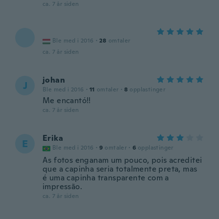
ca. 7 år siden
Ble med i 2016
·
28
omtaler
ca. 7 år siden
johan
J
Ble med i 2016
·
11
omtaler
·
8
opplastinger
Me encantó!!
ca. 7 år siden
Erika
E
Ble med i 2016
·
9
omtaler
·
6
opplastinger
As fotos enganam um pouco, pois acreditei
que a capinha seria totalmente preta, mas
é uma capinha transparente com a
impressão.
ca. 7 år siden