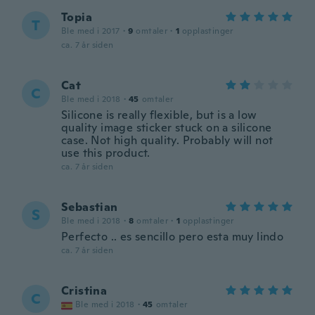
Topia
T
Ble med i 2017
·
9
omtaler
·
1
opplastinger
ca. 7 år siden
Cat
C
Ble med i 2018
·
45
omtaler
Silicone is really flexible, but is a low
quality image sticker stuck on a silicone
case. Not high quality. Probably will not
use this product.
ca. 7 år siden
Sebastian
S
Ble med i 2018
·
8
omtaler
·
1
opplastinger
Perfecto .. es sencillo pero esta muy lindo
ca. 7 år siden
Cristina
C
Ble med i 2018
·
45
omtaler