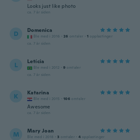
Looks just like photo
ca. 7 år siden
Domenica
D
Ble med i 2016
·
26
omtaler
·
1
opplastinger
ca. 7 år siden
Letícia
L
Ble med i 2012
·
9
omtaler
ca. 7 år siden
Katarina
K
Ble med i 2015
·
106
omtaler
Awesome
ca. 7 år siden
Mary Joan
M
Ble med i 2018
·
3
omtaler
·
4
opplastinger