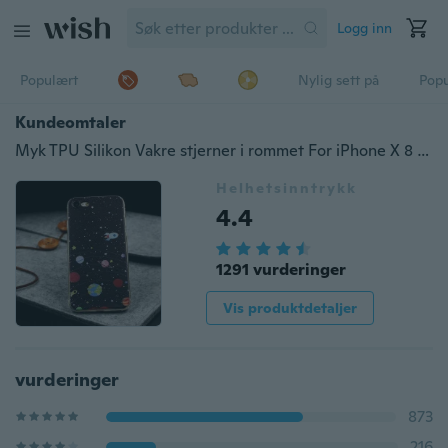
Logg inn
Populært
Nylig sett på
Pop
Kundeomtaler
Myk TPU Silikon Vakre stjerner i rommet For iPhone X 8 4 4S 5 5S SE 5C 6 6S 7 Plus Deksel til Samsung Galaxy S3 S4 S5 S6 S7 Edge S9 Plus A3 A5 J3 J5 J7 2015 2016 2017 Note 3 4 7 8 Core Prime Grand Prime Tilbake Coque Fundas
Helhetsinntrykk
4.4
1291 vurderinger
Vis produktdetaljer
vurderinger
873
216