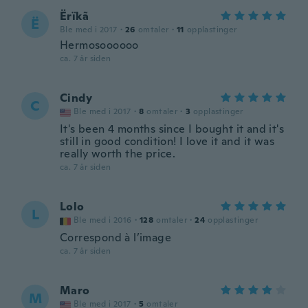
Ërïkã
Ë
Ble med i 2017
·
26
omtaler
·
11
opplastinger
Hermosoooooo
ca. 7 år siden
Cindy
C
Ble med i 2017
·
8
omtaler
·
3
opplastinger
It's been 4 months since I bought it and it's
still in good condition! I love it and it was
really worth the price.
ca. 7 år siden
Lolo
L
Ble med i 2016
·
128
omtaler
·
24
opplastinger
Correspond à l’image
ca. 7 år siden
Maro
M
Ble med i 2017
·
5
omtaler