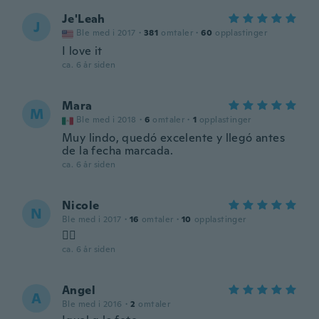
Je'Leah
J
Ble med i 2017
·
381
omtaler
·
60
opplastinger
I love it
ca. 6 år siden
Mara
M
Ble med i 2018
·
6
omtaler
·
1
opplastinger
Muy lindo, quedó excelente y llegó antes
de la fecha marcada.
ca. 6 år siden
Nicole
N
Ble med i 2017
·
16
omtaler
·
10
opplastinger
👌🏻
ca. 6 år siden
Angel
A
Ble med i 2016
·
2
omtaler