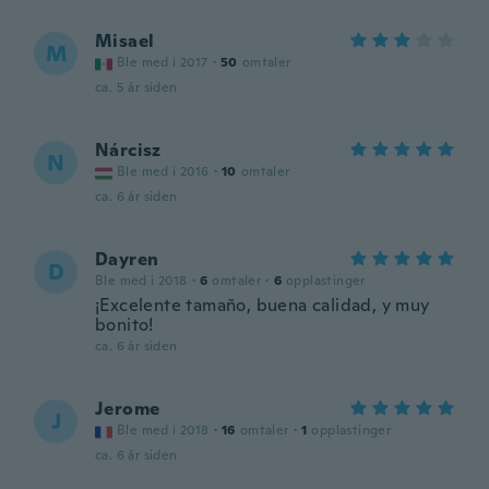
Misael
M
Ble med i 2017
·
50
omtaler
ca. 5 år siden
Nárcisz
N
Ble med i 2016
·
10
omtaler
ca. 6 år siden
Dayren
D
Ble med i 2018
·
6
omtaler
·
6
opplastinger
¡Excelente tamaño, buena calidad, y muy
bonito!
ca. 6 år siden
Jerome
J
Ble med i 2018
·
16
omtaler
·
1
opplastinger
ca. 6 år siden