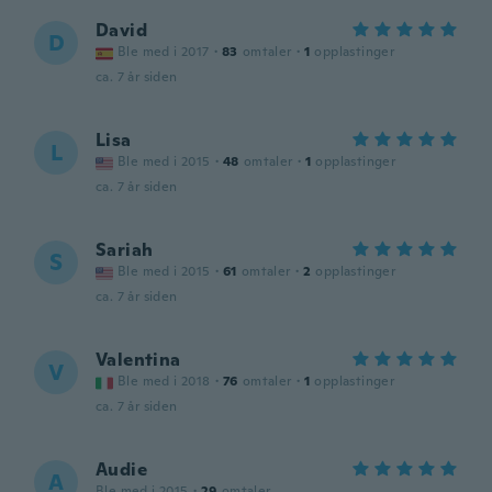
David
D
Ble med i 2017
·
83
omtaler
·
1
opplastinger
ca. 7 år siden
Lisa
L
Ble med i 2015
·
48
omtaler
·
1
opplastinger
ca. 7 år siden
Sariah
S
Ble med i 2015
·
61
omtaler
·
2
opplastinger
ca. 7 år siden
Valentina
V
Ble med i 2018
·
76
omtaler
·
1
opplastinger
ca. 7 år siden
Audie
A
Ble med i 2015
·
29
omtaler