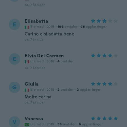
ca. 7 år siden
Elisabetta
E
Ble med i 2015
·
106
omtaler
·
68
opplastinger
Carino e si adatta bene
ca. 7 år siden
Elvia Del Carmen
E
Ble med i 2018
·
4
omtaler
ca. 7 år siden
Giulia
G
Ble med i 2018
·
2
omtaler
·
2
opplastinger
Molto carina
ca. 7 år siden
Vanessa
V
Ble med i 2019
·
39
omtaler
·
6
opplastinger