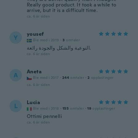
Really good product. It took a while to
arrive, but it is a difficult time.
ca. 6 år siden
yousef
Y
Ble med i 2019
·
3
omtaler
النوعية والشكل والجودة رائعة.
ca. 6 år siden
Aneta
A
Ble med i 2017
·
244
omtaler
·
2
opplastinger
ca. 6 år siden
Lucia
L
Ble med i 2018
·
155
omtaler
·
19
opplastinger
Ottimi pennelli
ca. 6 år siden