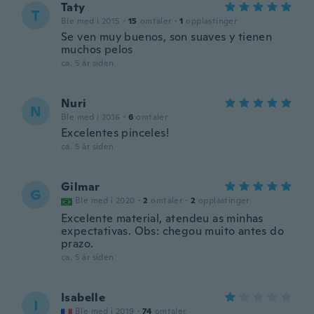
Taty
T
Ble med i 2015
·
15
omtaler
·
1
opplastinger
Se ven muy buenos, son suaves y tienen
muchos pelos
ca. 5 år siden
Nuri
N
Ble med i 2016
·
6
omtaler
Excelentes pinceles!
ca. 5 år siden
Gilmar
G
Ble med i 2020
·
2
omtaler
·
2
opplastinger
Excelente material, atendeu as minhas
expectativas. Obs: chegou muito antes do
prazo.
ca. 5 år siden
Isabelle
I
Ble med i 2019
·
74
omtaler