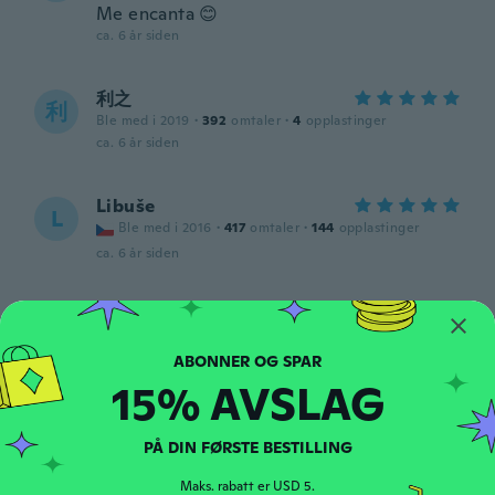
Me encanta 😊
ca. 6 år siden
利之
利
Ble med i 2019
·
392
omtaler
·
4
opplastinger
ca. 6 år siden
Libuše
L
Ble med i 2016
·
417
omtaler
·
144
opplastinger
ca. 6 år siden
Laetitia
L
Ble med i 2016
·
38
omtaler
·
1
opplastinger
Très bien
15% AVSLAG
ca. 6 år siden
PÅ DIN FØRSTE BESTILLING
Camilla
C
Ble med i 2016
·
15
omtaler
·
1
opplastinger
Maks. rabatt er USD 5.