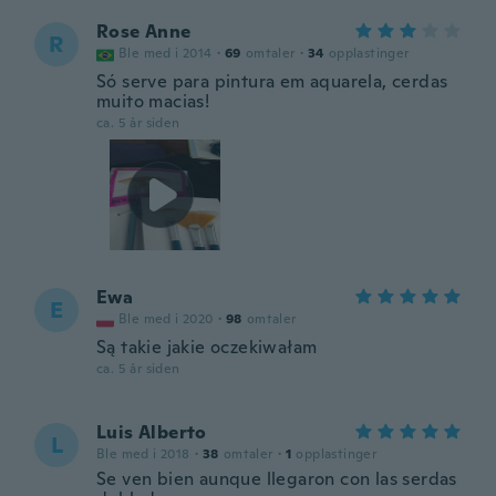
Rose Anne
R
Ble med i 2014
·
69
omtaler
·
34
opplastinger
Só serve para pintura em aquarela, cerdas
muito macias!
ca. 5 år siden
Ewa
E
Ble med i 2020
·
98
omtaler
Są takie jakie oczekiwałam
ca. 5 år siden
Luis Alberto
L
Ble med i 2018
·
38
omtaler
·
1
opplastinger
Se ven bien aunque llegaron con las serdas