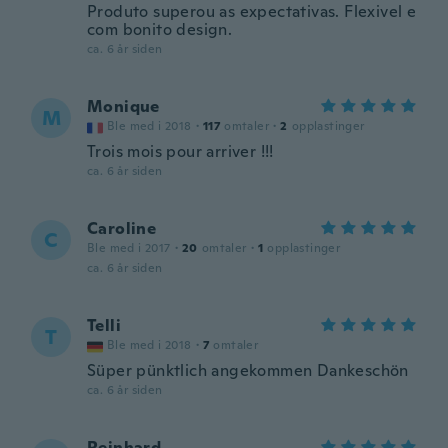
Produto superou as expectativas. Flexivel e
com bonito design.
ca. 6 år siden
Monique
M
Ble med i 2018
·
117
omtaler
·
2
opplastinger
Trois mois pour arriver !!!
ca. 6 år siden
Caroline
C
Ble med i 2017
·
20
omtaler
·
1
opplastinger
ca. 6 år siden
Telli
T
Ble med i 2018
·
7
omtaler
Süper pünktlich angekommen Dankeschön
ca. 6 år siden
Reinhard