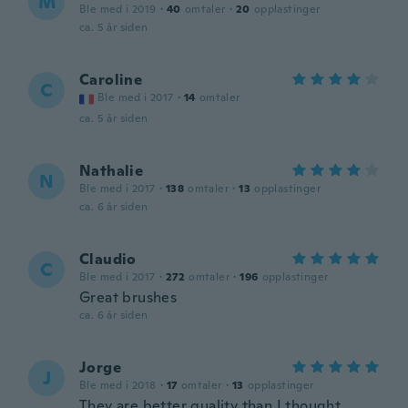
M
Ble med i 2019
·
40
omtaler
·
20
opplastinger
ca. 5 år siden
Caroline
C
Ble med i 2017
·
14
omtaler
ca. 5 år siden
Nathalie
N
Ble med i 2017
·
138
omtaler
·
13
opplastinger
ca. 6 år siden
Claudio
C
Ble med i 2017
·
272
omtaler
·
196
opplastinger
Great brushes
ca. 6 år siden
Jorge
J
Ble med i 2018
·
17
omtaler
·
13
opplastinger
They are better quality than I thought.