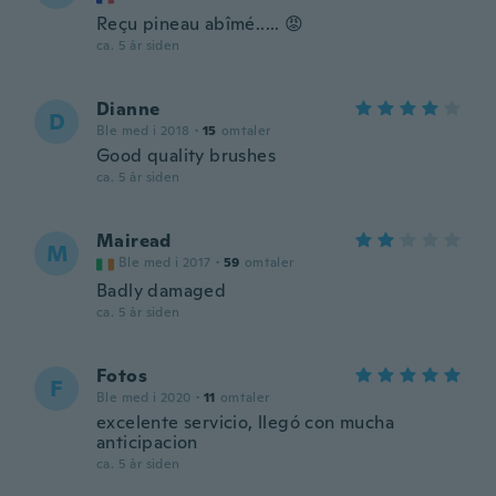
Reçu pineau abîmé..... 😡
ca. 5 år siden
Dianne
D
Ble med i 2018
·
15
omtaler
Good quality brushes
ca. 5 år siden
Mairead
M
Ble med i 2017
·
59
omtaler
Badly damaged
ca. 5 år siden
Fotos
F
Ble med i 2020
·
11
omtaler
excelente servicio, llegó con mucha
anticipacion
ca. 5 år siden