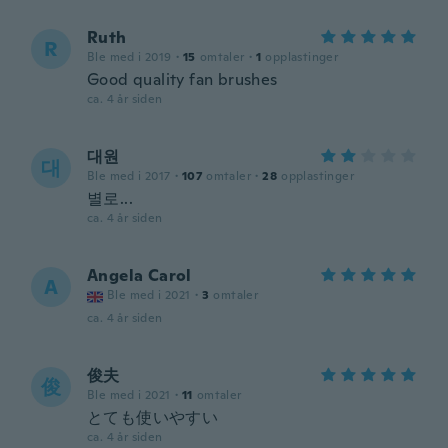
Ruth
R
Ble med i 2019
·
15
omtaler
·
1
opplastinger
Good quality fan brushes
ca. 4 år siden
대원
대
Ble med i 2017
·
107
omtaler
·
28
opplastinger
별로...
ca. 4 år siden
Angela Carol
A
Ble med i 2021
·
3
omtaler
ca. 4 år siden
俊夫
俊
Ble med i 2021
·
11
omtaler
とても使いやすい
ca. 4 år siden