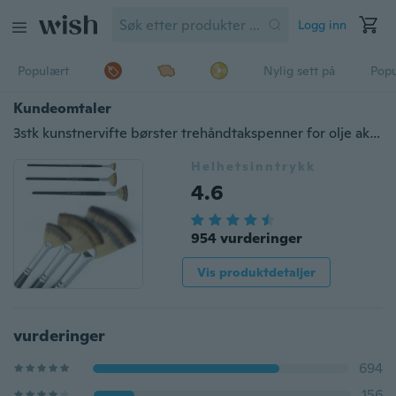
Logg inn
Populært
Nylig sett på
Pop
Kundeomtaler
3stk kunstnervifte børster trehåndtakspenner for olje akryl vannmaling
Helhetsinntrykk
4.6
954 vurderinger
Vis produktdetaljer
vurderinger
694
156