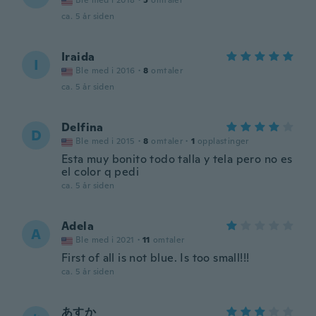
Ble med i 2018
·
5
omtaler
ca. 5 år siden
Iraida
I
Ble med i 2016
·
8
omtaler
ca. 5 år siden
Delfina
D
Ble med i 2015
·
8
omtaler
·
1
opplastinger
Esta muy bonito todo talla y tela pero no es
el color q pedi
ca. 5 år siden
Adela
A
Ble med i 2021
·
11
omtaler
First of all is not blue. Is too small!!!
ca. 5 år siden
あすか