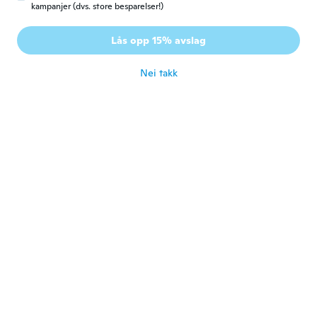
kampanjer (dvs. store besparelser!)
Holly
H
Ble med i 2016
·
65
omtaler
·
2
opplastinger
Lås opp 15% avslag
ca. 5 år siden
Nei takk
Sonje
S
Ble med i 2014
·
55
omtaler
·
2
opplastinger
Speedy delivery like the product
ca. 5 år siden
Chantelle
C
Ble med i 2018
·
104
omtaler
Very thin material .really not well made
ca. 5 år siden
joylet
J
Ble med i 2017
·
12
omtaler
Dress is very comfortable...I love the color I
wear t all the time and every where .
Everyone loves it...I get many compliments.