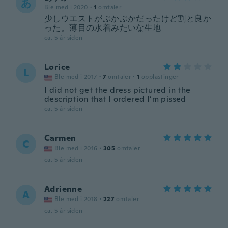
あ
Ble med i 2020
·
1
omtaler
少しウエストがぶかぶかだったけど割と良か
った。薄目の水着みたいな生地
ca. 5 år siden
Lorice
L
Ble med i 2017
·
7
omtaler
·
1
opplastinger
I did not get the dress pictured in the
description that I ordered I’m pissed
ca. 5 år siden
Carmen
C
Ble med i 2016
·
305
omtaler
ca. 5 år siden
Adrienne
A
Ble med i 2018
·
227
omtaler
ca. 5 år siden