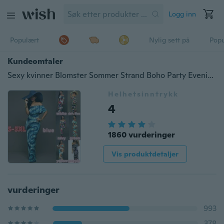
Logg inn
Populært
Nylig sett på
Pop
Kundeomtaler
Sexy kvinner Blomster Sommer Strand Boho Party Evening Maxi Lang kjole
Helhetsinntrykk
4
1860 vurderinger
Vis produktdetaljer
vurderinger
993
378