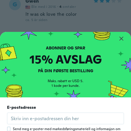
Gwen
G
Ble med i 2016
·
4
omtaler
It was ok love the color
ca. 5 år siden
Carlyn
C
Ble med i 2018
·
27
omtaler
ca. 5 år siden
15% AVSLAG
Olivia
O
PÅ DIN FØRSTE BESTILLING
Ble med i 2015
·
4
omtaler
·
1
opplastinger
ca. 5 år siden
Maks. rabatt er USD 5.
1 kode per kunde.
Carol
C
Ble med i 2016
·
3
omtaler
E-postadresse
Perfect fit ideal holiday dress roll into a
ball for travelling
ca. 5 år siden
Send meg e-poster med markedsføringsmateriell og informasjon om