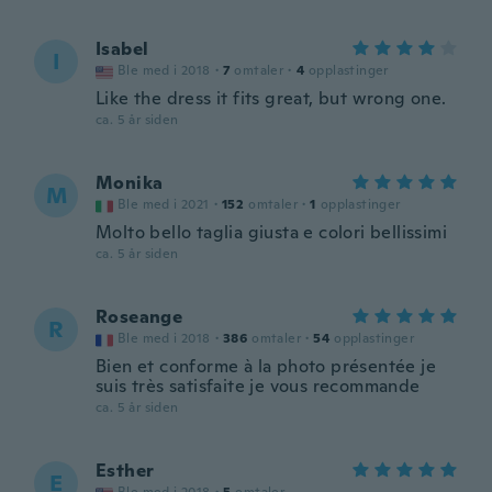
Isabel
I
Ble med i 2018
·
7
omtaler
·
4
opplastinger
Like the dress it fits great, but wrong one.
ca. 5 år siden
Monika
M
Ble med i 2021
·
152
omtaler
·
1
opplastinger
Molto bello taglia giusta e colori bellissimi
ca. 5 år siden
Roseange
R
Ble med i 2018
·
386
omtaler
·
54
opplastinger
Bien et conforme à la photo présentée je
suis très satisfaite je vous recommande
ca. 5 år siden
Esther
E