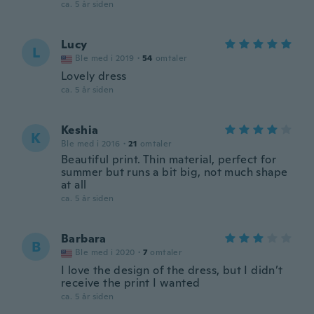
ca. 5 år siden
Lucy
L
Ble med i 2019
·
54
omtaler
Lovely dress
ca. 5 år siden
Keshia
K
Ble med i 2016
·
21
omtaler
Beautiful print. Thin material, perfect for
summer but runs a bit big, not much shape
at all
ca. 5 år siden
Barbara
B
Ble med i 2020
·
7
omtaler
I love the design of the dress, but I didn’t
receive the print I wanted
ca. 5 år siden