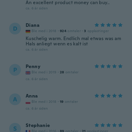
An excellent product money can buy..
ca. 6 år siden
Diana
D
Ble med i 2018
·
924
omtaler
·
3
opplastinger
Kuschelig warm. Endlich mal etwas was am
Hals anliegt wenn es kalt ist
ca. 6 år siden
Penny
P
Ble med i 2019
·
28
omtaler
ca. 6 år siden
Anna
A
Ble med i 2018
·
19
omtaler
ca. 6 år siden
Stephanie
S
Ble med i 2016
·
89
omtaler
·
21
opplastinger