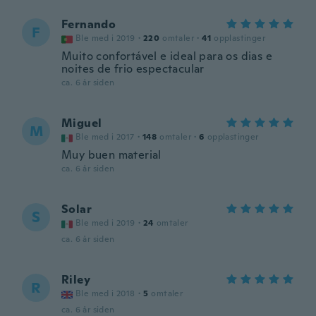
Fernando
F
Ble med i 2019
·
220
omtaler
·
41
opplastinger
Muito confortável e ideal para os dias e
noites de frio espectacular
ca. 6 år siden
Miguel
M
Ble med i 2017
·
148
omtaler
·
6
opplastinger
Muy buen material
ca. 6 år siden
Solar
S
Ble med i 2019
·
24
omtaler
ca. 6 år siden
Riley
R
Ble med i 2018
·
5
omtaler
ca. 6 år siden