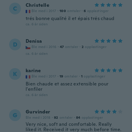
Christelle
C
Ble med i 2017
·
100
omtaler
·
6
opplastinger
trés bonne qualité il et épais trés chaud
ca. 6 år siden
Denisa
D
Ble med i 2016
·
47
omtaler
·
2
opplastinger
ca. 6 år siden
karine
K
Ble med i 2017
·
19
omtaler
·
1
opplastinger
Bien chaude et assez extensible pour
l'enfiler
ca. 6 år siden
Gurvinder
G
Ble med i 2018
·
92
omtaler
·
84
opplastinger
Very nice, soft and comfortable. Really
liked it. Received it very much before time.