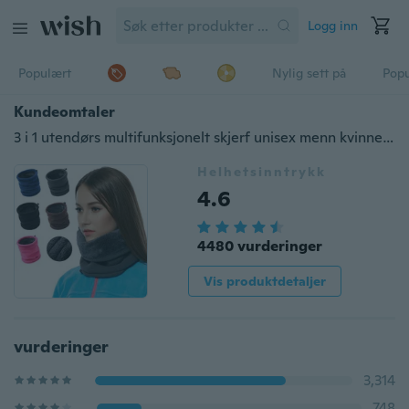
Logg inn
Populært
Nylig sett på
Pop
Kundeomtaler
3 i 1 utendørs multifunksjonelt skjerf unisex menn kvinner termisk varm fleece snood skjerf hals varmere beanie ski balaclava hatt
Helhetsinntrykk
4.6
4480 vurderinger
Vis produktdetaljer
vurderinger
3,314
748