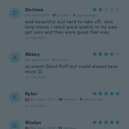
Darlene
D
Ble med i 2017
·
17
omtaler
·
5
opplastinger
look beautiful. but hard to take off. nice
long stems. i need good quality or my ears
get sore and they were good that way.
ca. 6 år siden
Abbey
A
Ble med i 2018
·
7
omtaler
so warm! Good fluff but could always have
more 😊
ca. 6 år siden
Kyler
K
Ble med i 2018
·
28
omtaler
·
5
opplastinger
ca. 6 år siden
Gladys
G
Ble med i 2016
·
57
omtaler