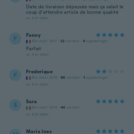
Date de livraison dépassée mais ça valait le
coup d’attendre article de bonne qualité
ca. 6 år siden
Fanny
F
Ble med i 2017
·
22
omtaler
·
4
opplastinger
Parfait
ca. 6 år siden
Frederique
F
Ble med i 2019
·
80
omtaler
·
1
opplastinger
ca. 6 år siden
Sara
S
Ble med i 2014
·
44
omtaler
ca. 6 år siden
Maria Ines