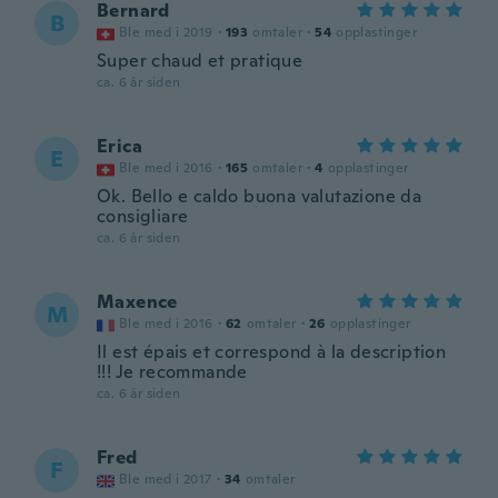
Bernard
B
Ble med i 2019
·
193
omtaler
·
54
opplastinger
Super chaud et pratique
ca. 6 år siden
Erica
E
Ble med i 2016
·
165
omtaler
·
4
opplastinger
Ok. Bello e caldo buona valutazione da
consigliare
ca. 6 år siden
Maxence
M
Ble med i 2016
·
62
omtaler
·
26
opplastinger
Il est épais et correspond à la description
!!! Je recommande
ca. 6 år siden
Fred
F
Ble med i 2017
·
34
omtaler