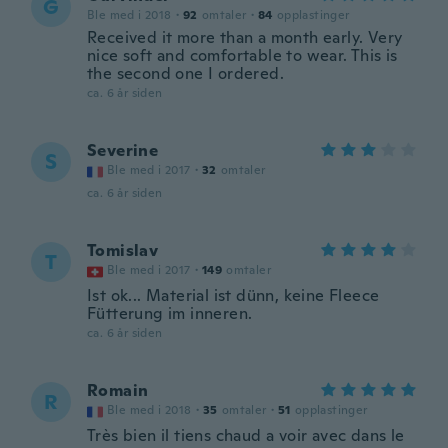
G
Ble med i 2018
·
92
omtaler
·
84
opplastinger
Received it more than a month early. Very
nice soft and comfortable to wear. This is
the second one I ordered.
ca. 6 år siden
Severine
S
Ble med i 2017
·
32
omtaler
ca. 6 år siden
Tomislav
T
Ble med i 2017
·
149
omtaler
Ist ok... Material ist dünn, keine Fleece
Fütterung im inneren.
ca. 6 år siden
Romain
R
Ble med i 2018
·
35
omtaler
·
51
opplastinger
Très bien il tiens chaud a voir avec dans le