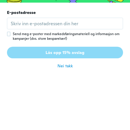
Gustaf
E-postadresse
G
Ble med i 2016
·
14
omtaler
·
1
opplastinger
Varm och gosig
ca. 6 år siden
Send meg e-poster med markedsføringsmateriell og informasjon om
kampanjer (dvs. store besparelser!)
Tinka
T
Lås opp 15% avslag
Ble med i 2019
·
24
omtaler
·
2
opplastinger
ca. 6 år siden
Nei takk
Sandrine
S
Ble med i 2018
·
109
omtaler
·
43
opplastinger
Arrivé dans les temps. Ma fille ravi. Tient
bien chaud et est tout doux a l'intérieur
ca. 6 år siden
Filip
F
Ble med i 2018
·
13
omtaler
·
1
opplastinger