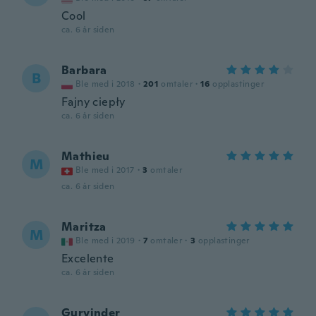
Cool
ca. 6 år siden
Barbara
B
Ble med i 2018
·
201
omtaler
·
16
opplastinger
Fajny ciepły
ca. 6 år siden
Mathieu
M
Ble med i 2017
·
3
omtaler
ca. 6 år siden
Maritza
M
Ble med i 2019
·
7
omtaler
·
3
opplastinger
Excelente
ca. 6 år siden
Gurvinder