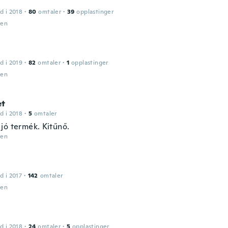
d i 2018
·
80
omtaler
·
39
opplastinger
den
d i 2019
·
82
omtaler
·
1
opplastinger
den
et
d i 2018
·
5
omtaler
jó termék. Kitűnő.
den
d i 2017
·
142
omtaler
den
d i 2018
·
24
omtaler
·
5
opplastinger