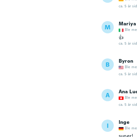
ca. 5 år si
Mariya
M
Ble me
👍
ca. 5 år si
Byron
B
Ble me
ca. 5 år si
Ana Lu
A
Ble me
ca. 5 år si
Inge
I
Ble me
super!