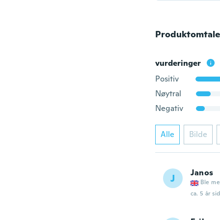
Produktomtale
vurderinger
Positiv
Nøytral
Negativ
Alle
Bilde
Janos
J
Ble me
ca. 5 år si