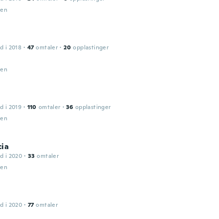
den
d i 2018
·
47
omtaler
·
20
opplastinger
den
d i 2019
·
110
omtaler
·
36
opplastinger
den
cia
d i 2020
·
33
omtaler
den
d i 2020
·
77
omtaler