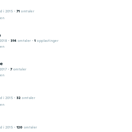
d i 2015
·
71
omtaler
den
a
2018
·
314
omtaler
·
1
opplastinger
den
ie
2017
·
7
omtaler
den
d i 2015
·
32
omtaler
den
d i 2015
·
120
omtaler