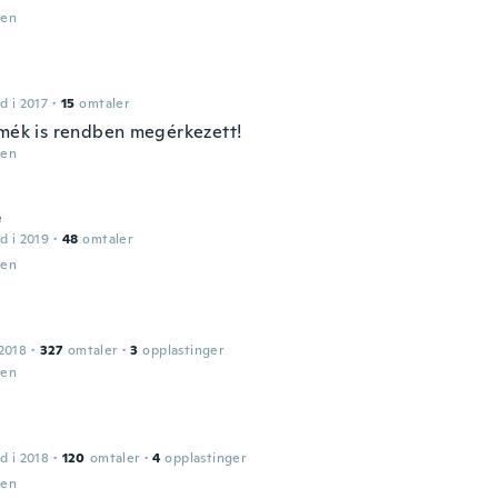
den
d i 2017
·
15
omtaler
rmék is rendben megérkezett!
den
e
d i 2019
·
48
omtaler
den
2018
·
327
omtaler
·
3
opplastinger
den
d i 2018
·
120
omtaler
·
4
opplastinger
den