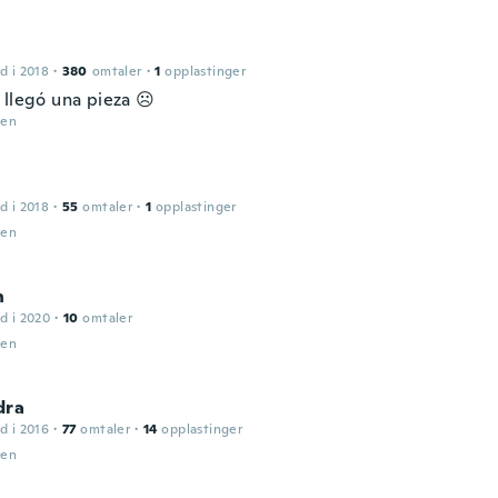
d i 2018
·
380
omtaler
·
1
opplastinger
 llegó una pieza ☹️
den
d i 2018
·
55
omtaler
·
1
opplastinger
den
n
d i 2020
·
10
omtaler
den
dra
d i 2016
·
77
omtaler
·
14
opplastinger
den