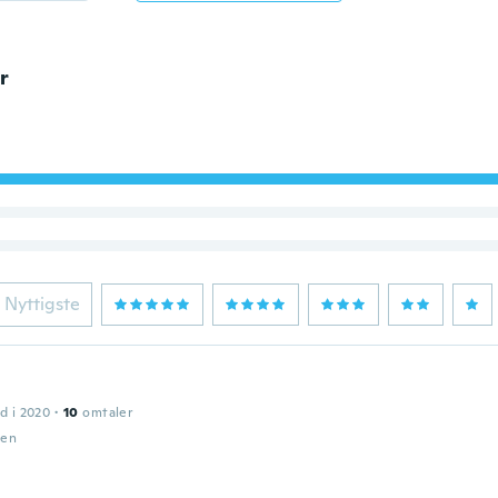
r
Nyttigste
d i 2020
·
10
omtaler
den