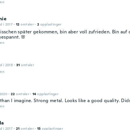
den
nie
d i 2017
·
12
omtaler
·
2
opplastinger
bisschen später gekommen, bin aber voll zufrieden. Bin auf 
gespannt. 🌸
den
d i 2019
·
31
omtaler
den
 2020
·
22
omtaler
·
14
opplastinger
than I imagine. Strong metal. Looks like a good quality. Didn
den
la
d i 2017
·
21
omtaler
·
15
opplastinger