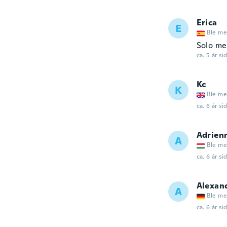
Erica
E
Ble me
Solo me
ca. 5 år si
Kc
K
Ble me
ca. 6 år si
Adrien
A
Ble me
ca. 6 år si
Alexan
A
Ble me
ca. 6 år si