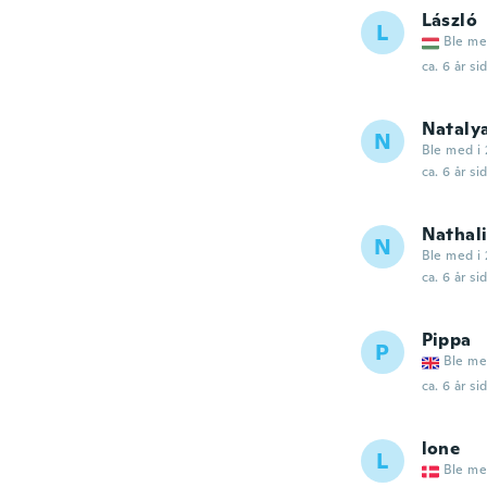
László
L
Ble me
ca. 6 år si
Nataly
N
Ble med i 
ca. 6 år si
Nathal
N
Ble med i 
ca. 6 år si
Pippa
P
Ble me
ca. 6 år si
lone
L
Ble me