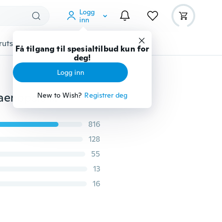
Logg
inn
rutstyr
Gadgets
Verktøy
Mer
Få tilgang til spesialtilbud kun for
deg!
Logg inn
3 stk/lot DIY Fondant Blomsterblad Kakeskjærer Phalaenopsis Møl Orkide Stålkaker Verktøy Kakedekorasjonsform
New to Wish?
Registrer deg
816
128
55
13
16