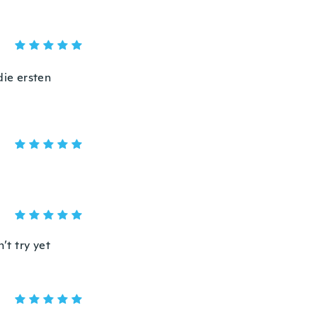
die ersten
’t try yet