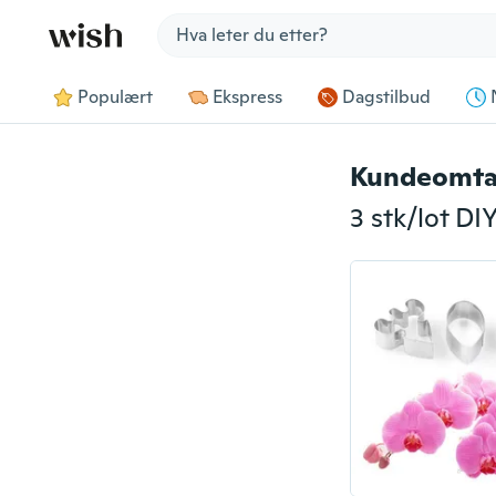
Jump to section
Populært
Ekspress
Dagstilbud
Kundeomta