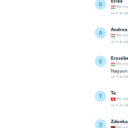
Erika
E
Ble me
ca. 5 år si
Andrea
A
Ble me
ca. 5 år si
Erzséb
E
Ble me
Nagyon 
ca. 5 år si
Te
T
Ble me
ca. 5 år si
Zdenka
Z
Ble me