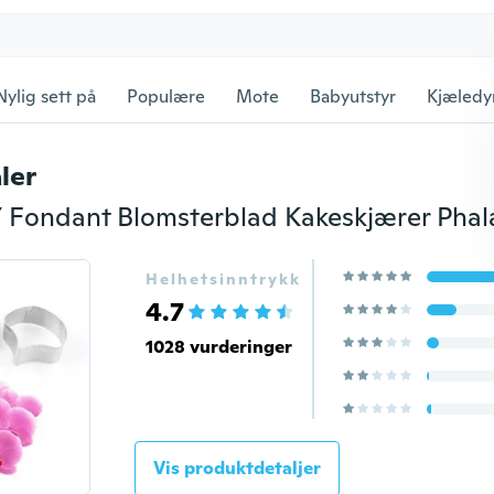
Nylig sett på
Populære
Mote
Babyutstyr
Kjæledy
ler
Helhetsinntrykk
4.7
1028 vurderinger
Vis produktdetaljer