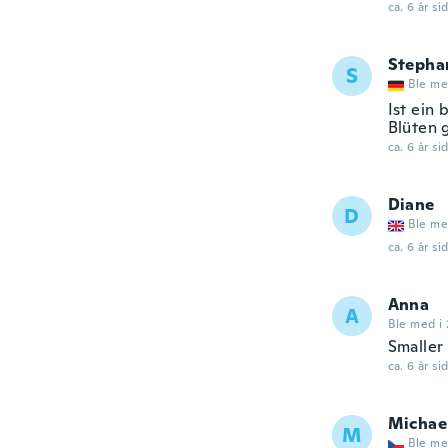
ca. 6 år si
Stepha
S
Ble me
Ist ein 
Blüten 
ca. 6 år si
Diane
D
Ble me
ca. 6 år si
Anna
A
Ble med i
Smaller 
ca. 6 år si
Michae
M
Ble me