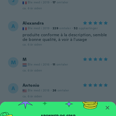
J
Ble med i 2019
·
17
omtaler
ca. 6 år siden
Alexandra
A
Ble med i 2019
·
229
omtaler
·
52
opplastinger
produite conforme à la description, semble
de bonne qualité, à voir à l'usage
ca. 6 år siden
M
M
Ble med i 2016
·
11
omtaler
ca. 6 år siden
Antonio
A
Ble med i 2018
·
26
omtaler
ca. 6 år siden
Gintas
G