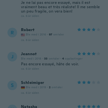
Je ne lai pas encore essayé, mais il est
vraiment beau et très réaliste! Il me semble
un peu fragile, on vera bien!
ca. 6 år siden
Robert
R
Ble med i 2016
·
97
omtaler
ca. 6 år siden
Jeannot
J
Ble med i 2018
·
33
omtaler
·
4
opplastinger
Pas encore essayé, hâte de voir.
ca. 6 år siden
Schleimiger
S
Ble med i 2019
·
2
omtaler
ca. 6 år siden
Natasha