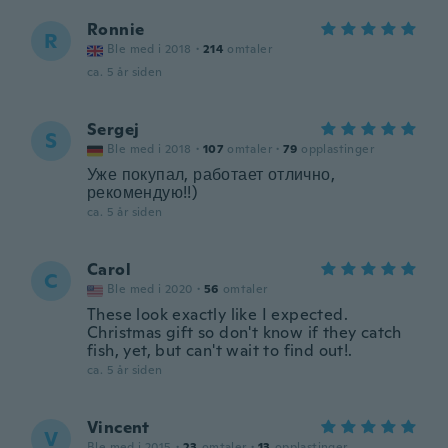
Ronnie
R
Ble med i 2018
·
214
omtaler
ca. 5 år siden
Sergej
S
Ble med i 2018
·
107
omtaler
·
79
opplastinger
Уже покупал, работает отлично,
рекомендую!!)
ca. 5 år siden
Carol
C
Ble med i 2020
·
56
omtaler
These look exactly like I expected.
Christmas gift so don't know if they catch
fish, yet, but can't wait to find out!.
ca. 5 år siden
Vincent
V
Ble med i 2015
·
23
omtaler
·
13
opplastinger