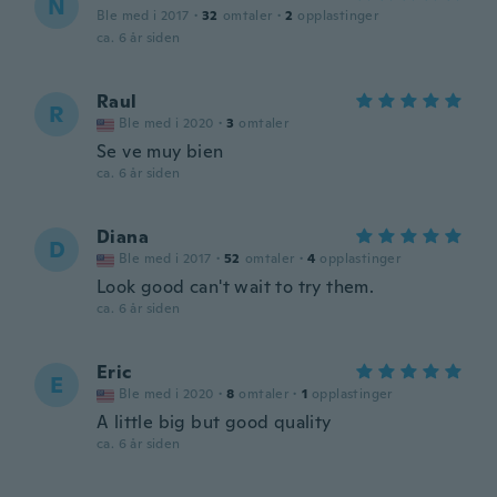
N
Ble med i 2017
·
32
omtaler
·
2
opplastinger
ca. 6 år siden
Raul
R
Ble med i 2020
·
3
omtaler
Se ve muy bien
ca. 6 år siden
Diana
D
Ble med i 2017
·
52
omtaler
·
4
opplastinger
Look good can't wait to try them.
ca. 6 år siden
Eric
E
Ble med i 2020
·
8
omtaler
·
1
opplastinger
A little big but good quality
ca. 6 år siden