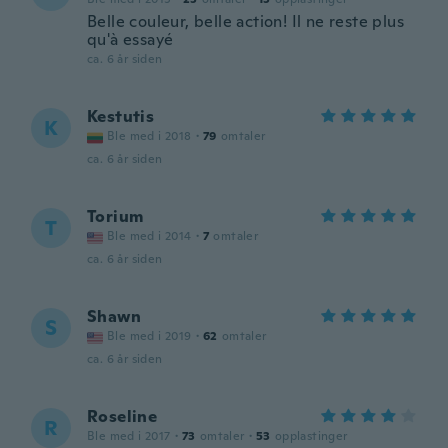
Belle couleur, belle action! Il ne reste plus
qu'à essayé
ca. 6 år siden
Kestutis
K
Ble med i 2018
·
79
omtaler
ca. 6 år siden
Torium
T
Ble med i 2014
·
7
omtaler
ca. 6 år siden
Shawn
S
Ble med i 2019
·
62
omtaler
ca. 6 år siden
Roseline
R
Ble med i 2017
·
73
omtaler
·
53
opplastinger