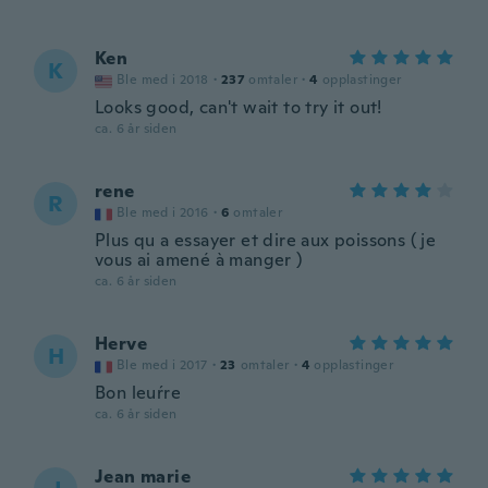
Ken
K
Ble med i 2018
·
237
omtaler
·
4
opplastinger
Looks good, can't wait to try it out!
ca. 6 år siden
rene
R
Ble med i 2016
·
6
omtaler
Plus qu a essayer et dire aux poissons ( je
vous ai amené à manger )
ca. 6 år siden
Herve
H
Ble med i 2017
·
23
omtaler
·
4
opplastinger
Bon leuŕre
ca. 6 år siden
Jean marie