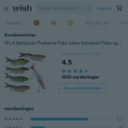
Logg inn
Populært
Nylig sett på
Pop
Kundeomtaler
1Pc 8 Seksjoner Proberos Fiske lokke Swimbait Fiske agn 6 # Hook Fiskeutstyr
Helhetsinntrykk
4.5
1325 vurderinger
Vis produktdetaljer
vurderinger
927
238