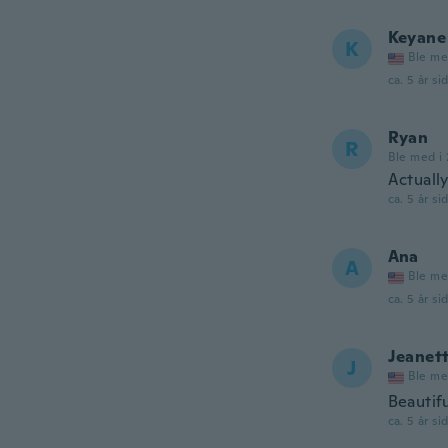
Keyane
K
Ble me
ca. 5 år si
Ryan
R
Ble med i 
Actually
ca. 5 år si
Ana
A
Ble me
ca. 5 år si
Jeanet
J
Ble me
Beautif
ca. 5 år si