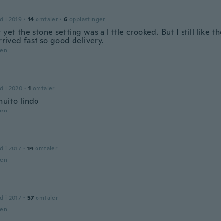
d i 2019
·
14
omtaler
·
6
opplastinger
 yet the stone setting was a little crooked. But I still like 
arrived fast so good delivery.
den
d i 2020
·
1
omtaler
muito lindo
den
d i 2017
·
14
omtaler
den
d i 2017
·
57
omtaler
den