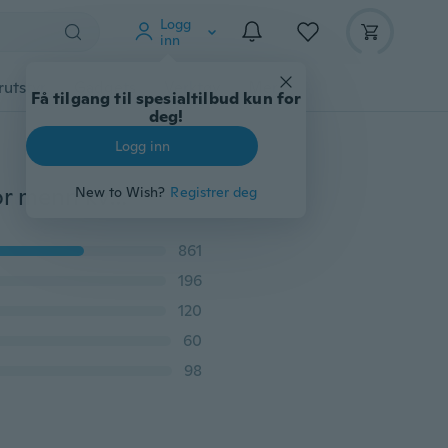
Logg
inn
rutstyr
Gadgets
Verktøy
Mer
Få tilgang til spesialtilbud kun for
deg!
Logg inn
4mm titan stål CZ diamant koreanske parringer sett for menn kvinner forlovelseselskere
New to Wish?
Registrer deg
861
196
120
60
98