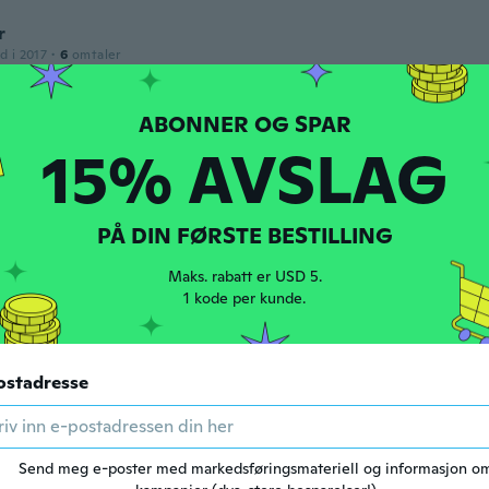
r
d i 2017
·
6
omtaler
den
15% AVSLAG
d i 2017
·
6
omtaler
ito me quedo ala perfección
den
PÅ DIN FØRSTE BESTILLING
a
Maks. rabatt er USD 5.
1 kode per kunde.
d i 2020
·
16
omtaler
bonito la entrega más de un mes
den
ostadresse
d i 2017
·
44
omtaler
·
18
opplastinger
mosos Gracias
Send meg e-poster med markedsføringsmateriell og informasjon o
den