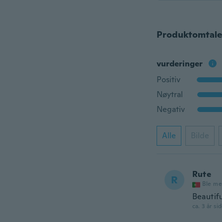
Produktomtale
vurderinger
Positiv
Nøytral
Negativ
Alle
Bilde
Rute
R
Ble me
Beautifu
ca. 3 år si