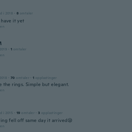
d i 2018
·
8
omtaler
 have it yet
den
M
2019
·
1
omtaler
den
2018
·
70
omtaler
·
1
opplastinger
e the rings. Simple but elegant.
den
d i 2015
·
19
omtaler
·
3
opplastinger
ing fell off same day it arrived😪
den