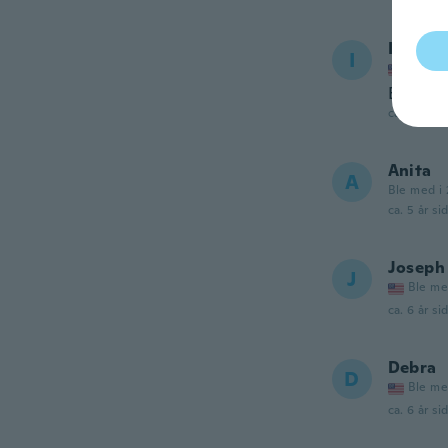
Ivette
I
Ble me
Es bell
ca. 5 år si
Anita
A
Ble med i 
ca. 5 år si
Joseph
J
Ble me
ca. 6 år si
Debra
D
Ble me
ca. 6 år si