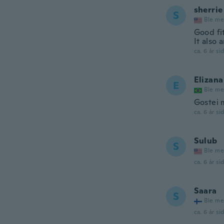
sherrie
S
Ble me
Good fit
It also 
ca. 6 år si
Elizana
E
Ble me
Gostei 
ca. 6 år si
Sulub
S
Ble me
ca. 6 år si
Saara
S
Ble me
ca. 6 år si