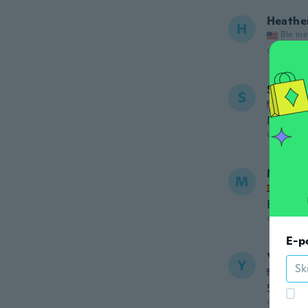
Heathe
H
Ble me
ca. 5 år si
Silvana
S
Ble me
Muy bon
ca. 5 år si
Marian
M
Ble me
Es muy 
ca. 5 år si
E-p
Yanira
Y
Ble me
Son her
ca. 5 år si