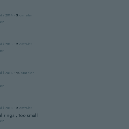
d i 2014
·
3
omtaler
den
d i 2015
·
2
omtaler
den
d i 2016
·
14
omtaler
den
d i 2018
·
2
omtaler
l rings , too small
den