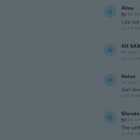
Alma
A
Ble me
I do not
ca. 4 år si
AH SA
A
Ble med i 
ca. 4 år si
Helen
H
Ble med i 
Just lov
ca. 5 år si
Glenda
G
Ble me
The sett
ca. 5 år si