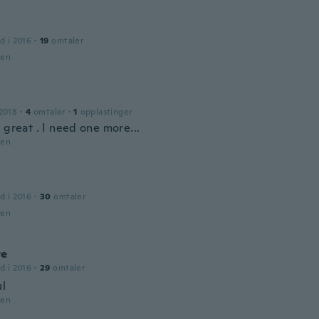
d i 2016
·
19
omtaler
den
2018
·
4
omtaler
·
1
opplastinger
 great . I need one more...
den
d i 2016
·
30
omtaler
den
te
d i 2016
·
29
omtaler
ul
den