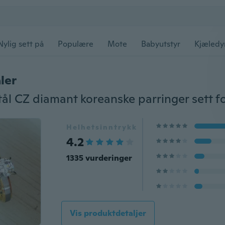
Nylig sett på
Populære
Mote
Babyutstyr
Kjæledy
ler
Helhetsinntrykk
4.2
1335 vurderinger
Vis produktdetaljer