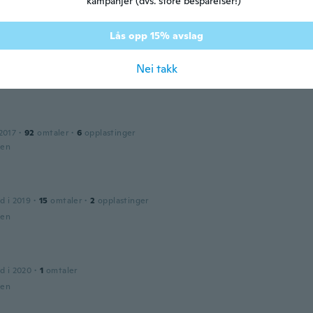
kampanjer (dvs. store besparelser!)
Lås opp 15% avslag
d i 2018
·
179
omtaler
·
81
opplastinger
a. Me quedo un poco grande pero me encanto.
Nei takk
den
2017
·
92
omtaler
·
6
opplastinger
den
d i 2019
·
15
omtaler
·
2
opplastinger
den
d i 2020
·
1
omtaler
den