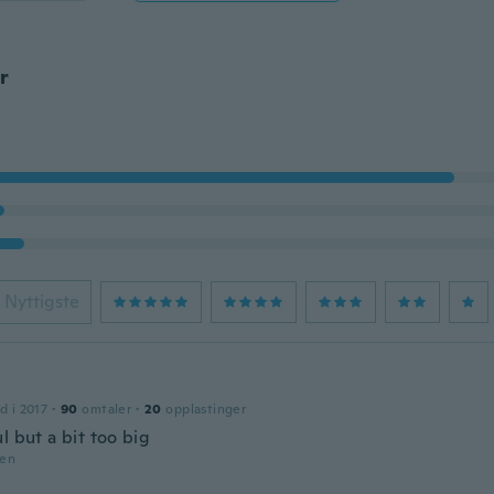
r
Nyttigste
d i 2017
·
90
omtaler
·
20
opplastinger
l but a bit too big
den