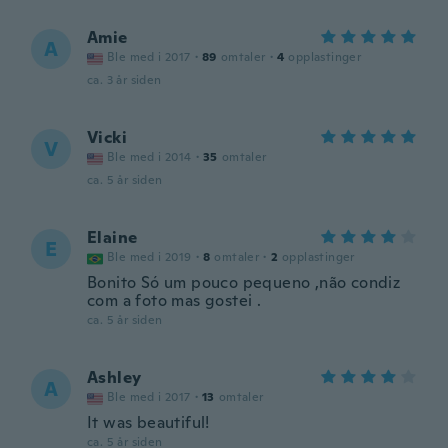
Amie
A
Ble med i 2017
·
89
omtaler
·
4
opplastinger
ca. 3 år siden
Vicki
V
Ble med i 2014
·
35
omtaler
ca. 5 år siden
Elaine
E
Ble med i 2019
·
8
omtaler
·
2
opplastinger
Bonito Só um pouco pequeno ,não condiz
com a foto mas gostei .
ca. 5 år siden
Ashley
A
Ble med i 2017
·
13
omtaler
It was beautiful!
ca. 5 år siden