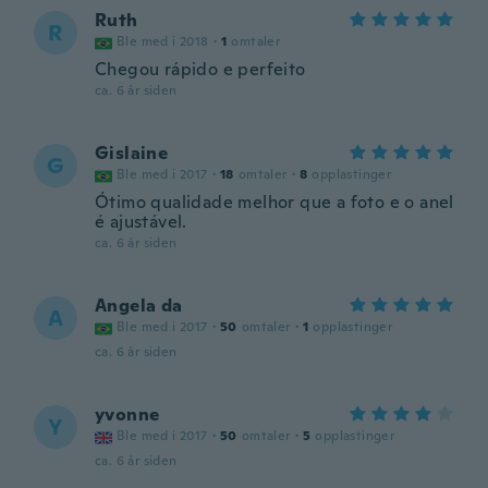
Ruth
R
Ble med i 2018
·
1
omtaler
Chegou rápido e perfeito
ca. 6 år siden
Gislaine
G
Ble med i 2017
·
18
omtaler
·
8
opplastinger
Ótimo qualidade melhor que a foto e o anel
é ajustável.
ca. 6 år siden
Angela da
A
Ble med i 2017
·
50
omtaler
·
1
opplastinger
ca. 6 år siden
yvonne
Y
Ble med i 2017
·
50
omtaler
·
5
opplastinger
ca. 6 år siden