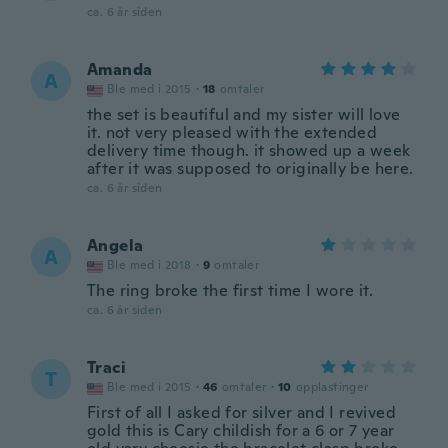
ca. 6 år siden
Amanda
A
Ble med i 2015
·
18
omtaler
the set is beautiful and my sister will love
it. not very pleased with the extended
delivery time though. it showed up a week
after it was supposed to originally be here.
ca. 6 år siden
Angela
A
Ble med i 2018
·
9
omtaler
The ring broke the first time I wore it.
ca. 6 år siden
Traci
T
Ble med i 2015
·
46
omtaler
·
10
opplastinger
First of all I asked for silver and I revived
gold this is Cary childish for a 6 or 7 year