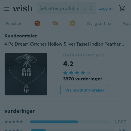
Logg inn
Populært
Nylig sett på
Pop
Kundeomtaler
4 Pc Dream Catcher Hollow Silver Tassel Indian Feather All-Match Women Necklace Stud Earring Armbånd & Ring Bohemia Style Fashion Fine Smykker Sett Gaver
Helhetsinntrykk
4.2
3370 vurderinger
Vis produktdetaljer
vurderinger
2,000
596