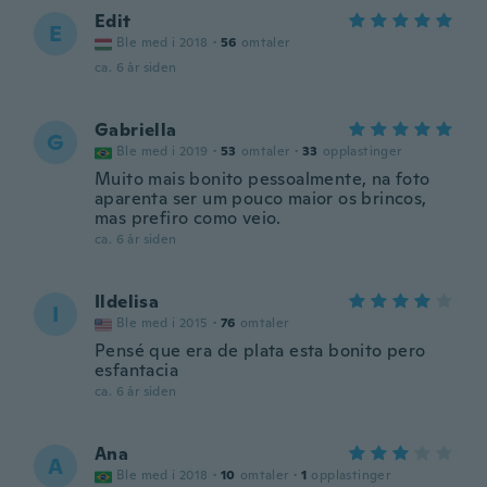
Edit
E
Ble med i 2018
·
56
omtaler
ca. 6 år siden
Gabriella
G
Ble med i 2019
·
53
omtaler
·
33
opplastinger
Muito mais bonito pessoalmente, na foto
aparenta ser um pouco maior os brincos,
mas prefiro como veio.
ca. 6 år siden
Ildelisa
I
Ble med i 2015
·
76
omtaler
Pensé que era de plata esta bonito pero
esfantacia
ca. 6 år siden
Ana
A
Ble med i 2018
·
10
omtaler
·
1
opplastinger