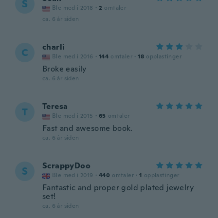
S
Ble med i 2018
·
2
omtaler
ca. 6 år siden
charli
C
Ble med i 2016
·
144
omtaler
·
18
opplastinger
Broke easily
ca. 6 år siden
Teresa
T
Ble med i 2015
·
65
omtaler
Fast and awesome book.
ca. 6 år siden
ScrappyDoo
S
Ble med i 2019
·
440
omtaler
·
1
opplastinger
Fantastic and proper gold plated jewelry
set!
ca. 6 år siden