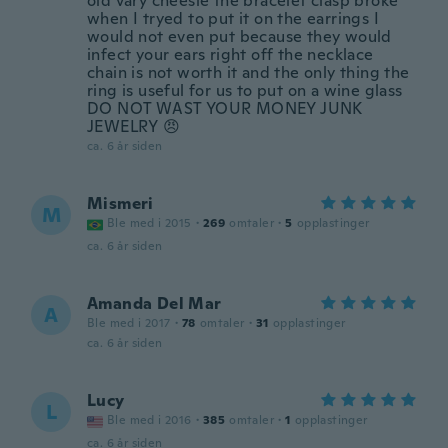
old vary cheesie the bracelet clasp broke
when I tryed to put it on the earrings I
would not even put because they would
infect your ears right off the necklace
chain is not worth it and the only thing the
ring is useful for us to put on a wine glass
DO NOT WAST YOUR MONEY JUNK
JEWELRY 😠
ca. 6 år siden
Mismeri
M
Ble med i 2015
·
269
omtaler
·
5
opplastinger
ca. 6 år siden
Amanda Del Mar
A
Ble med i 2017
·
78
omtaler
·
31
opplastinger
ca. 6 år siden
Lucy
L
Ble med i 2016
·
385
omtaler
·
1
opplastinger
ca. 6 år siden