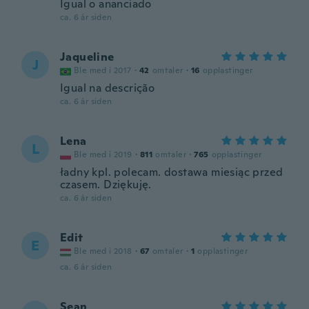
Igual o ananciado
ca. 6 år siden
Jaqueline
J
Ble med i 2017
·
42
omtaler
·
16
opplastinger
Igual na descrição
ca. 6 år siden
Lena
L
Ble med i 2019
·
811
omtaler
·
765
opplastinger
ładny kpl. polecam. dostawa miesiąc przed
czasem. Dziękuję.
ca. 6 år siden
Edit
E
Ble med i 2018
·
67
omtaler
·
1
opplastinger
ca. 6 år siden
Sean