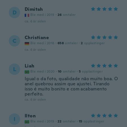
Dimitah
D
Ble med i 2019
·
26
omtaler
ca. 6 år siden
Christiane
C
Ble med i 2018
·
658
omtaler
·
2
opplastinger
ca. 6 år siden
Liah
L
Ble med i 2020
·
10
omtaler
·
5
opplastinger
Igual o da foto, qualidade não muito boa. O
anel quebrou assim que ajustei. Tirando
isso é muito bonito e com acabamento
perfeito.
ca. 6 år siden
Ilton
I
Ble med i 2019
·
22
omtaler
·
15
opplastinger