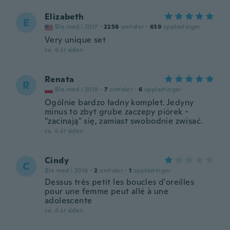
Elizabeth
E
Ble med i 2017
·
2258
omtaler
·
639
opplastinger
Very unique set
ca. 6 år siden
Renata
R
Ble med i 2019
·
7
omtaler
·
6
opplastinger
Ogólnie bardzo ładny komplet. Jedyny
minus to zbyt grube zaczepy piórek -
"zacinają" się, zamiast swobodnie zwisać.
ca. 6 år siden
Cindy
C
Ble med i 2016
·
2
omtaler
·
1
opplastinger
Dessus très petit les boucles d'oreilles
pour une femme peut allé à une
adolescente
ca. 6 år siden