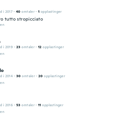
d i 2017
·
40
omtaler
·
1
opplastinger
to tutto stropicciato
den
a
d i 2019
·
23
omtaler
·
12
opplastinger
den
do
d i 2014
·
30
omtaler
·
20
opplastinger
den
d i 2016
·
53
omtaler
·
11
opplastinger
den