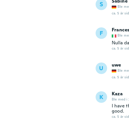
Sabine
S
Ble me
ca. 5 år si
France
F
Ble me
Nulla da
ca. 5 år si
uwe
U
Ble me
ca. 5 år si
Kaza
K
Ble med i 
I have 
good.
ca. 5 år si