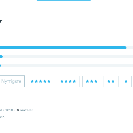
r
Nyttigste
d i 2018
·
9
omtaler
den