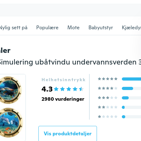
Nylig sett på
Populære
Mote
Babyutstyr
Kjæledy
ler
Helhetsinntrykk
4.3
2980 vurderinger
Vis produktdetaljer