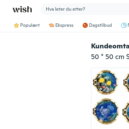
Jump to section
Populært
Ekspress
Dagstilbud
Kundeomta