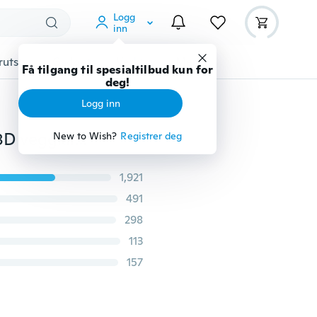
Logg
inn
rutstyr
Gadgets
Verktøy
Mer
Få tilgang til spesialtilbud kun for
deg!
Logg inn
50 * 50 cm Simulering ubåtvindu undervannsverden 3D veggklistremerker
New to Wish?
Registrer deg
1,921
491
298
113
157