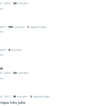
d i 2018
·
28
omtaler
den
2017
·
130
omtaler
·
1
opplastinger
den
2019
·
9
omtaler
den
en
d i 2018
·
20
omtaler
den
d i 2017
·
16
omtaler
·
2
opplastinger
ympa très jolie