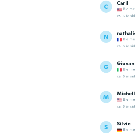
Caril
C
Ble me
ca. 6 år si
nathali
N
Ble me
ca. 6 år si
Giovan
G
Ble me
ca. 6 år si
Michel
M
Ble me
ca. 6 år si
Silvie
S
Ble me