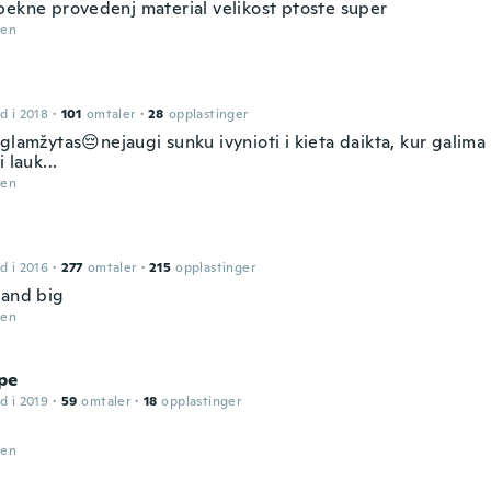
pekne provedenj material velikost ptoste super
den
d i 2018
·
101
omtaler
·
28
opplastinger
glamžytas😔nejaugi sunku ivynioti i kieta daikta, kur galima t
 lauk...
den
d i 2016
·
277
omtaler
·
215
opplastinger
 and big
den
pe
d i 2019
·
59
omtaler
·
18
opplastinger
den