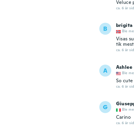
Veluce 
ca. 6 år si
brigita
B
Ble me
Visas su
tik mesti
ca. 6 år si
Ashlee
A
Ble me
So cute
ca. 6 år si
Giusep
G
Ble me
Carino
ca. 6 år si