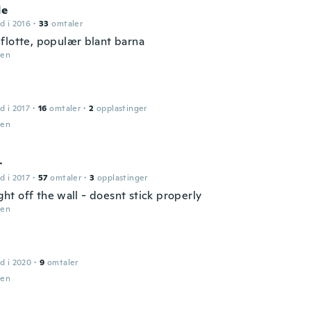
de
d i 2016
·
33
omtaler
flotte, populær blant barna
den
d i 2017
·
16
omtaler
·
2
opplastinger
den
r
d i 2017
·
57
omtaler
·
3
opplastinger
right off the wall - doesnt stick properly
den
d i 2020
·
9
omtaler
den