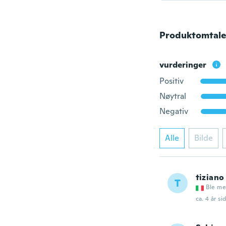
Produktomtale
vurderinger
Positiv
Nøytral
Negativ
Alle
Bilde
tiziano
T
Ble me
ca. 4 år si