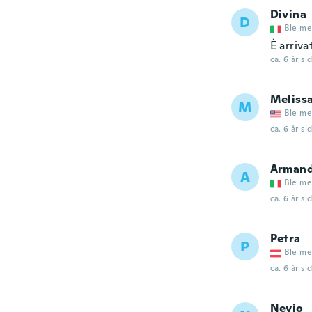
Divina
D
Ble me
È arriva
ca. 6 år si
Meliss
M
Ble me
ca. 6 år si
Arman
A
Ble me
ca. 6 år si
Petra
P
Ble me
ca. 6 år si
Nevio