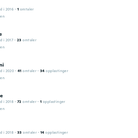
d i 2016
·
1
omtaler
den
e
d i 2017
·
23
omtaler
den
ni
d i 2020
·
41
omtaler
·
34
opplastinger
den
le
d i 2018
·
72
omtaler
·
1
opplastinger
den
d i 2018
·
33
omtaler
·
14
opplastinger