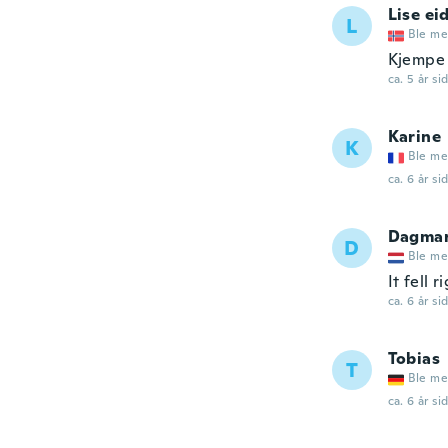
Lise ei
L
Ble me
Kjempe 
ca. 5 år si
Karine
K
Ble me
ca. 6 år si
Dagma
D
Ble me
It fell 
ca. 6 år si
Tobias
T
Ble me
ca. 6 år si