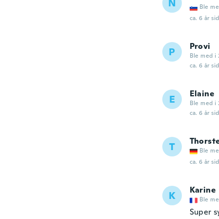
N
Ble me
ca. 6 år si
Provi
P
Ble med i 
ca. 6 år si
Elaine
E
Ble med i 
ca. 6 år si
Thorst
T
Ble me
ca. 6 år si
Karine
K
Ble me
Super s