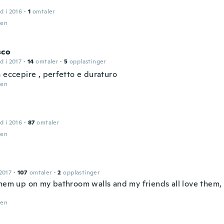
d i 2016
·
1
omtaler
den
sco
d i 2017
·
14
omtaler
·
5
opplastinger
 eccepire , perfetto e duraturo
den
d i 2016
·
87
omtaler
den
2017
·
107
omtaler
·
2
opplastinger
them up on my bathroom walls and my friends all love them, 
den