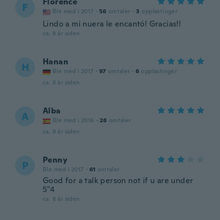
Florence
F
Ble med i 2017
·
56
omtaler
·
3
opplastinger
Lindo a mi nuera le encantó! Gracias!!
ca. 8 år siden
Hanan
H
Ble med i 2017
·
97
omtaler
·
6
opplastinger
ca. 8 år siden
Alba
A
Ble med i 2016
·
28
omtaler
ca. 8 år siden
Penny
P
Ble med i 2017
·
61
omtaler
Good for a talk person not if u are under
5"4
ca. 8 år siden