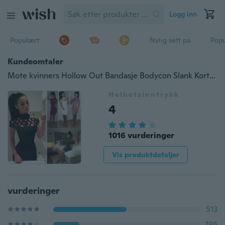
Logg inn
Populært
Nylig sett på
Pop
Kundeomtaler
Mote kvinners Hollow Out Bandasje Bodycon Slank Kortermet Kveldsfest Cocktailblyant Minikjole
Helhetsinntrykk
4
1016 vurderinger
Vis produktdetaljer
vurderinger
513
186