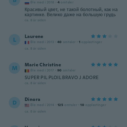
B
Ble med i 2018
·
4
omtaler
Красивый цвет, не такой болотный, как на
картинке. Велико даже на большую грудь
ca. 8 år siden
Laurene
L
Ble med i 2013
·
40
omtaler
·
1
opplastinger
ca. 8 år siden
Marie Christine
M
Ble med i 2017
·
90
omtaler
SUPER PIL PLOIL BRAVO J ADORE
ca. 8 år siden
Dinora
D
Ble med i 2014
·
125
omtaler
·
10
opplastinger
ca. 8 år siden