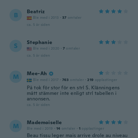
Beatriz
B
Ble med i 2013
·
37
omtaler
ca. 5 år siden
Stephanie
S
Ble med i 2020
·
7
omtaler
ca. 5 år siden
Mee-Ah
M
Ble med i 2017
·
763
omtaler
·
219
opplastinger
På tok för stor för en strl S. Klänningens
mått stämmer inte enligt strl tabellen i
annonsen.
ca. 5 år siden
Mademoiselle
M
Ble med i 2019
·
14
omtaler
·
1
opplastinger
Beau tissu leger mais arrive drole au niveau