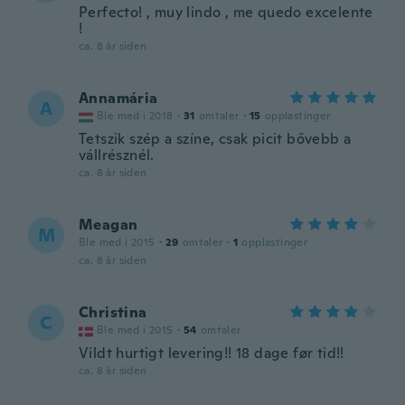
Perfecto! , muy lindo , me quedo excelente
!
ca. 8 år siden
Annamária
A
Ble med i 2018
·
31
omtaler
·
15
opplastinger
Tetszik szép a színe, csak picit bővebb a
vállrésznél.
ca. 8 år siden
Meagan
M
Ble med i 2015
·
29
omtaler
·
1
opplastinger
ca. 8 år siden
Christina
C
Ble med i 2015
·
54
omtaler
Vildt hurtigt levering!! 18 dage før tid!!
ca. 8 år siden