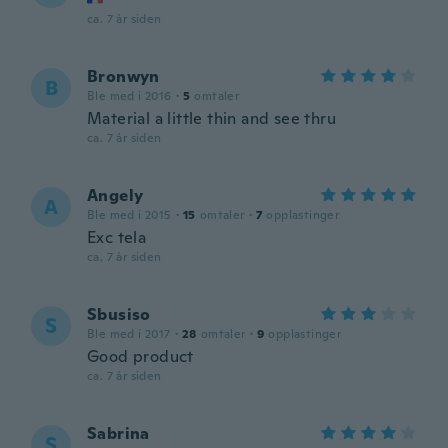
ca. 7 år siden
Bronwyn
B
Ble med i 2016
·
5
omtaler
Material a little thin and see thru
ca. 7 år siden
Angely
A
Ble med i 2015
·
15
omtaler
·
7
opplastinger
Exc tela
ca. 7 år siden
Sbusiso
S
Ble med i 2017
·
28
omtaler
·
9
opplastinger
Good product
ca. 7 år siden
Sabrina
S