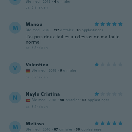
Ble med i 2018
·
4
omtaler
ca. 8 år siden
Manou
M
Ble med i 2016
·
117
omtaler
·
16
opplastinger
J’ai pris deux tailles au dessus de ma taille
normal
ca. 8 år siden
Valentina
V
Ble med i 2018
·
6
omtaler
ca. 8 år siden
Nayla Cristina
N
Ble med i 2018
·
40
omtaler
·
62
opplastinger
ca. 8 år siden
Melissa
M
Ble med i 2016
·
87
omtaler
·
38
opplastinger