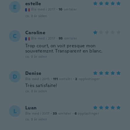
estelle
E
Ble med i 2017
·
10
omtaler
ca. 8 år siden
Caroline
C
Ble med i 2017
·
93
omtaler
Trop court, on voit presque mon
souvetemznt. Transparent en blanc.
ca. 8 år siden
Denise
D
Ble med i 2015
·
111
omtaler
·
2
opplastinger
Très satisfaite!
ca. 8 år siden
Luan
L
Ble med i 2017
·
33
omtaler
·
6
opplastinger
ca. 8 år siden