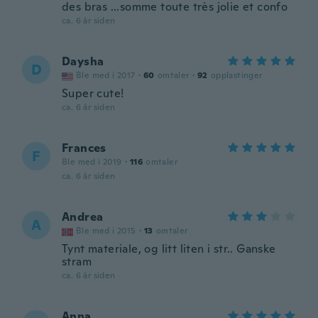
des bras ...somme toute très jolie et confo
ca. 6 år siden
Daysha
D
Ble med i 2017
·
60
omtaler
·
92
opplastinger
Super cute!
ca. 6 år siden
Frances
F
Ble med i 2019
·
116
omtaler
ca. 6 år siden
Andrea
A
Ble med i 2015
·
13
omtaler
Tynt materiale, og litt liten i str.. Ganske
stram
ca. 6 år siden
Anna