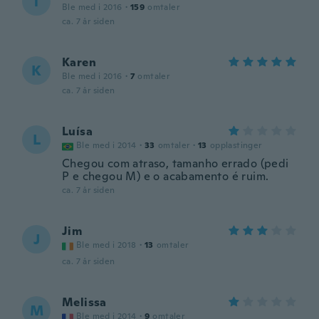
T
Ble med i 2016
·
159
omtaler
ca. 7 år siden
Karen
K
Ble med i 2016
·
7
omtaler
ca. 7 år siden
Luísa
L
Ble med i 2014
·
33
omtaler
·
13
opplastinger
Chegou com atraso, tamanho errado (pedi
P e chegou M) e o acabamento é ruim.
ca. 7 år siden
Jim
J
Ble med i 2018
·
13
omtaler
ca. 7 år siden
Melissa
M
Ble med i 2014
·
9
omtaler