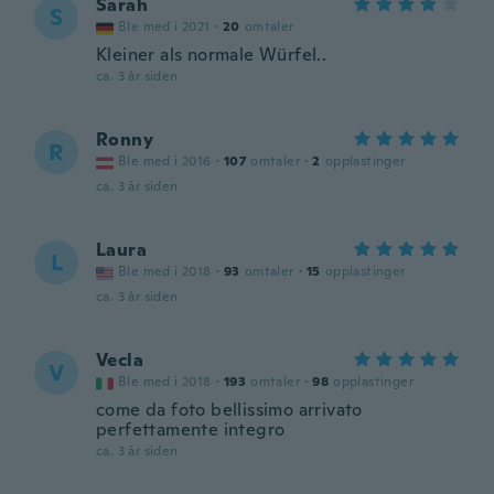
Sarah
S
Ble med i 2021
·
20
omtaler
Kleiner als normale Würfel..
ca. 3 år siden
Ronny
R
Ble med i 2016
·
107
omtaler
·
2
opplastinger
ca. 3 år siden
Laura
L
Ble med i 2018
·
93
omtaler
·
15
opplastinger
ca. 3 år siden
Vecla
V
Ble med i 2018
·
193
omtaler
·
98
opplastinger
come da foto bellissimo arrivato
perfettamente integro
ca. 3 år siden