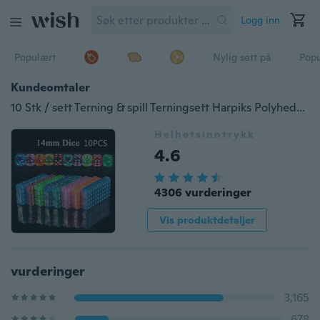
Logg inn
Populært
Nylig sett på
Pop
Kundeomtaler
10 Stk / sett Terning & spill Terningsett Harpiks Polyhedrale spill Gjennomsiktige flerpoledriske sider Terningepop for spillspill 14mm 10 farger for valg
Helhetsinntrykk
4.6
4306 vurderinger
Vis produktdetaljer
vurderinger
3,165
678