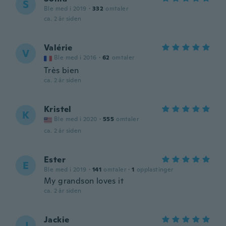
S
Ble med i 2019
·
332
omtaler
ca. 2 år siden
Valérie
V
Ble med i 2016
·
62
omtaler
Très bien
ca. 2 år siden
Kristel
K
Ble med i 2020
·
555
omtaler
ca. 2 år siden
Ester
E
Ble med i 2019
·
141
omtaler
·
1
opplastinger
My grandson loves it
ca. 2 år siden
Jackie
J