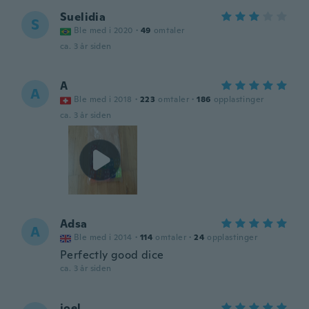
Suelidia
S
Ble med i 2020
·
49
omtaler
ca. 3 år siden
A
A
Ble med i 2018
·
223
omtaler
·
186
opplastinger
ca. 3 år siden
Adsa
A
Ble med i 2014
·
114
omtaler
·
24
opplastinger
Perfectly good dice
ca. 3 år siden
joel