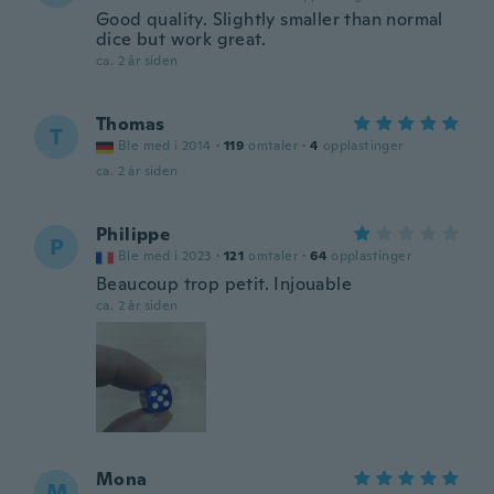
Good quality. Slightly smaller than normal
dice but work great.
ca. 2 år siden
Thomas
T
Ble med i 2014
·
119
omtaler
·
4
opplastinger
ca. 2 år siden
Philippe
P
Ble med i 2023
·
121
omtaler
·
64
opplastinger
Beaucoup trop petit. Injouable
ca. 2 år siden
Mona
M