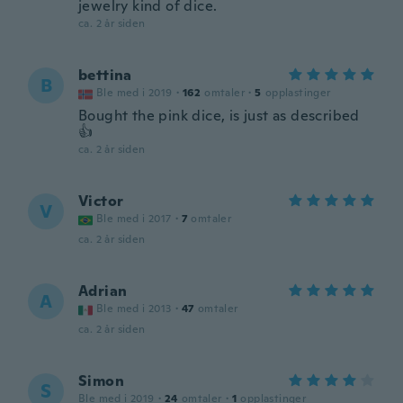
jewelry kind of dice.
ca. 2 år siden
bettina
B
Ble med i 2019
·
162
omtaler
·
5
opplastinger
Bought the pink dice, is just as described
👍
ca. 2 år siden
Victor
V
Ble med i 2017
·
7
omtaler
ca. 2 år siden
Adrian
A
Ble med i 2013
·
47
omtaler
ca. 2 år siden
Simon
S
Ble med i 2019
·
24
omtaler
·
1
opplastinger