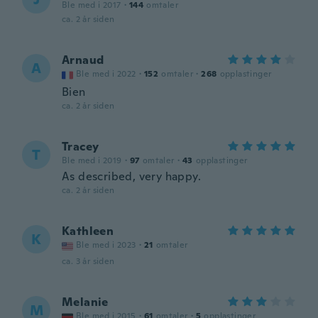
Ble med i 2017
·
144
omtaler
ca. 2 år siden
Arnaud
A
Ble med i 2022
·
152
omtaler
·
268
opplastinger
Bien
ca. 2 år siden
Tracey
T
Ble med i 2019
·
97
omtaler
·
43
opplastinger
As described, very happy.
ca. 2 år siden
Kathleen
K
Ble med i 2023
·
21
omtaler
ca. 3 år siden
Melanie
M
Ble med i 2015
·
61
omtaler
·
5
opplastinger