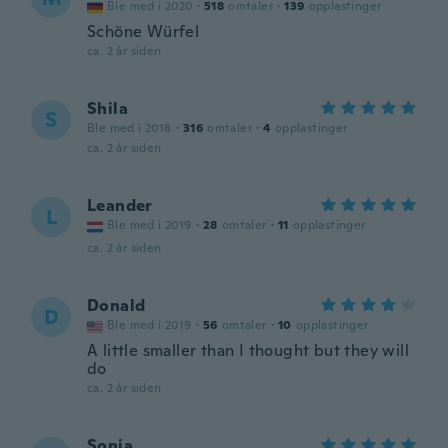
Ble med i 2020
·
518
omtaler
·
139
opplastinger
Schöne Würfel
ca. 2 år siden
Shila
S
Ble med i 2018
·
316
omtaler
·
4
opplastinger
ca. 2 år siden
Leander
L
Ble med i 2019
·
28
omtaler
·
11
opplastinger
ca. 2 år siden
Donald
D
Ble med i 2019
·
56
omtaler
·
10
opplastinger
A little smaller than I thought but they will
do
ca. 2 år siden
Sonia