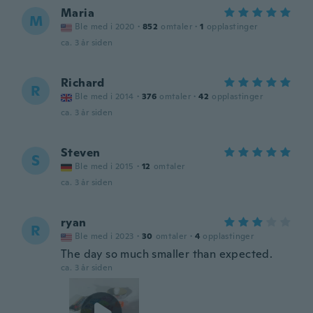
Maria
M
Ble med i 2020
·
852
omtaler
·
1
opplastinger
ca. 3 år siden
Richard
R
Ble med i 2014
·
376
omtaler
·
42
opplastinger
ca. 3 år siden
Steven
S
Ble med i 2015
·
12
omtaler
ca. 3 år siden
ryan
R
Ble med i 2023
·
30
omtaler
·
4
opplastinger
The day so much smaller than expected.
ca. 3 år siden