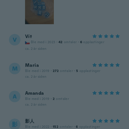
Vít
V
Ble med i 2023
·
42
omtaler
·
6
opplastinger
ca. 2 år siden
Maria
M
Ble med i 2019
·
272
omtaler
·
5
opplastinger
ca. 2 år siden
Amanda
A
Ble med i 2019
·
2
omtaler
ca. 2 år siden
影人
影
Ble med i 2022
·
152
omtaler
·
6
opplastinger