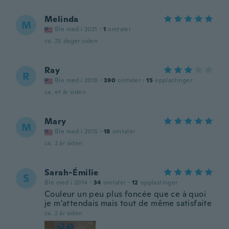
Melinda
M
Ble med i 2021
·
1
omtaler
ca. 25 dager siden
Ray
R
Ble med i 2018
·
390
omtaler
·
15
opplastinger
ca. et år siden
Mary
M
Ble med i 2015
·
18
omtaler
ca. 2 år siden
Sarah-Émilie
S
Ble med i 2014
·
34
omtaler
·
12
opplastinger
Couleur un peu plus foncée que ce à quoi
je m'attendais mais tout de même satisfaite
ca. 2 år siden