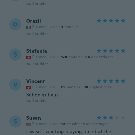
ca. 2 år siden
Orazii
O
Ble med i 2018
·
4
omtaler
ca. 2 år siden
Stefanie
S
Ble med i 2016
·
170
omtaler
·
54
opplastinger
ca. 2 år siden
Vincent
V
Ble med i 2018
·
85
omtaler
·
38
opplastinger
Sehen gut aus
ca. 2 år siden
Susan
S
Ble med i 2023
·
19
omtaler
·
1
opplastinger
I wasn’t wanting playing dice but the