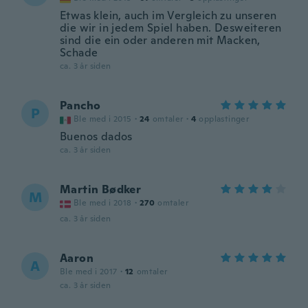
Etwas klein, auch im Vergleich zu unseren
die wir in jedem Spiel haben. Desweiteren
sind die ein oder anderen mit Macken,
Schade
ca. 3 år siden
Pancho
P
Ble med i 2015
·
24
omtaler
·
4
opplastinger
Buenos dados
ca. 3 år siden
Martin Bødker
M
Ble med i 2018
·
270
omtaler
ca. 3 år siden
Aaron
A
Ble med i 2017
·
12
omtaler
ca. 3 år siden