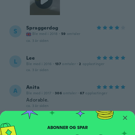
Spraggerdog
S
Ble med i 2018
·
59
omtaler
ca. 3 år siden
Lee
L
Ble med i 2016
·
137
omtaler
·
2
opplastinger
ca. 3 år siden
Anita
A
Ble med i 2017
·
306
omtaler
·
67
opplastinger
Adorable.
ca. 3 år siden
Michael
M
Ble med i 2021
·
13
omtaler