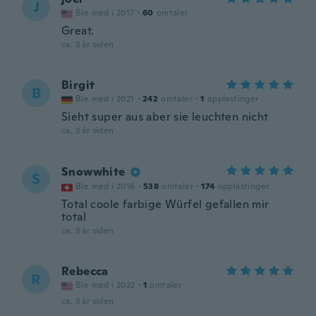
J
Ble med i 2017
·
60
omtaler
Great.
ca. 3 år siden
Birgit
B
Ble med i 2021
·
242
omtaler
·
1
opplastinger
Sieht super aus aber sie leuchten nicht
ca. 3 år siden
Snowwhite
S
Ble med i 2016
·
538
omtaler
·
174
opplastinger
Total coole farbige Würfel gefallen mir
total
ca. 3 år siden
Rebecca
R
Ble med i 2022
·
1
omtaler
ca. 3 år siden