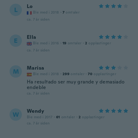
Lo
L
Ble med i 2018
·
7
omtaler
ca. 7 år siden
Ella
E
Ble med i 2016
·
19
omtaler
·
2
opplastinger
ca. 7 år siden
Marisa
M
Ble med i 2018
·
299
omtaler
·
70
opplastinger
Ha resultado ser muy grande y demasiado
endeble
ca. 7 år siden
Wendy
W
Ble med i 2017
·
61
omtaler
·
2
opplastinger
ca. 7 år siden