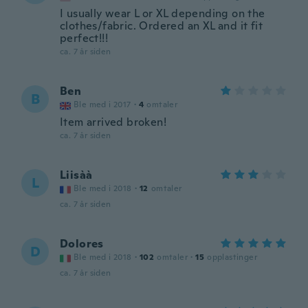
I usually wear L or XL depending on the
clothes/fabric. Ordered an XL and it fit
perfect!!!
ca. 7 år siden
Ben
B
Ble med i 2017
·
4
omtaler
Item arrived broken!
ca. 7 år siden
Liisàà
L
Ble med i 2018
·
12
omtaler
ca. 7 år siden
Dolores
D
Ble med i 2018
·
102
omtaler
·
15
opplastinger
ca. 7 år siden