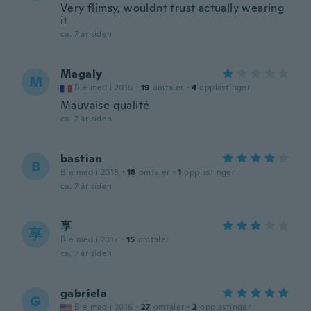
Very flimsy, wouldnt trust actually wearing
it
ca. 7 år siden
Magaly
M
Ble med i 2016
·
19
omtaler
·
4
opplastinger
Mauvaise qualité
ca. 7 år siden
bastian
B
Ble med i 2018
·
18
omtaler
·
1
opplastinger
ca. 7 år siden
享
享
Ble med i 2017
·
15
omtaler
ca. 7 år siden
gabriela
G
Ble med i 2016
·
27
omtaler
·
2
opplastinger