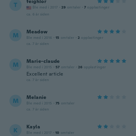
teighlor
T
Ble med i 2017
·
29
omtaler
·
7
opplastinger
ca. 6 år siden
Meadow
M
Ble med i 2016
·
15
omtaler
·
2
opplastinger
ca. 7 år siden
Marie-claude
M
Ble med i 2015
·
57
omtaler
·
26
opplastinger
Excellent article
ca. 7 år siden
Melanie
M
Ble med i 2015
·
75
omtaler
ca. 7 år siden
Kayla
K
Ble med i 2017
·
10
omtaler