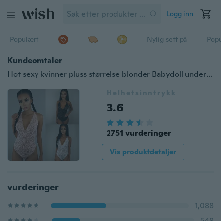
Logg inn
Populært
Nylig sett på
Pop
Kundeomtaler
Hot sexy kvinner pluss størrelse blonder Babydoll undertøy undertøy kjole Bodysuit nattøy
Helhetsinntrykk
3.6
2751 vurderinger
Vis produktdetaljer
vurderinger
1,088
548