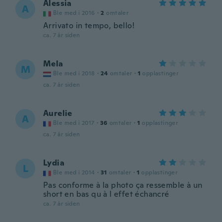
Alessia
A
Ble med i 2016
·
2
omtaler
Arrivato in tempo, bello!
ca. 7 år siden
Mela
M
Ble med i 2018
·
24
omtaler
·
1
opplastinger
ca. 7 år siden
Aurelie
A
Ble med i 2017
·
36
omtaler
·
1
opplastinger
ca. 7 år siden
Lydia
L
Ble med i 2014
·
31
omtaler
·
1
opplastinger
Pas conforme à la photo ça ressemble à un
short en bas qu à l effet échancré
ca. 7 år siden