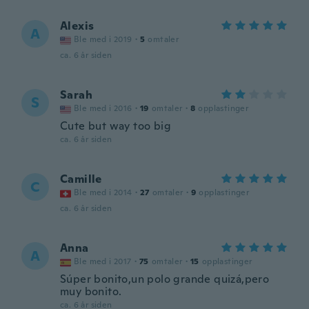
Alexis
A
Ble med i 2019
·
5
omtaler
ca. 6 år siden
Sarah
S
Ble med i 2016
·
19
omtaler
·
8
opplastinger
Cute but way too big
ca. 6 år siden
Camille
C
Ble med i 2014
·
27
omtaler
·
9
opplastinger
ca. 6 år siden
Anna
A
Ble med i 2017
·
75
omtaler
·
15
opplastinger
Súper bonito,un polo grande quizá,pero
muy bonito.
ca. 6 år siden