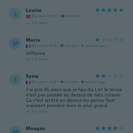
Louise
L
Ble med i 2016
·
28
omtaler
ca. 7 år siden
Marie
M
Ble med i 2019
·
17
omtaler
·
1
opplastinger
difforme
ca. 7 år siden
Syma
S
Ble med i 2015
·
11
omtaler
·
4
opplastinger
J’ai pris XL alors que je fais du L et la tenue
n’est pas passée au dessus de mes cuisses.
Ça c’est arrêté au dessus du genou faut
vraiment prendre bien le plus grand
ca. 7 år siden
Meagan
M