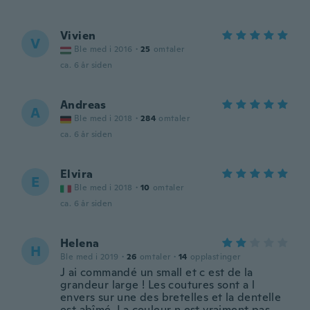
Vivien
V
Ble med i 2016
·
25
omtaler
ca. 6 år siden
Andreas
A
Ble med i 2018
·
284
omtaler
ca. 6 år siden
Elvira
E
Ble med i 2018
·
10
omtaler
ca. 6 år siden
Helena
H
Ble med i 2019
·
26
omtaler
·
14
opplastinger
J ai commandé un small et c est de la
grandeur large ! Les coutures sont a l
envers sur une des bretelles et la dentelle
est abîmé. La couleur n est vraiment pas