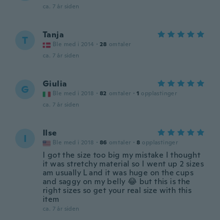
ca. 7 år siden
Tanja
T
Ble med i 2014
·
28
omtaler
ca. 7 år siden
Giulia
G
Ble med i 2018
·
82
omtaler
·
1
opplastinger
ca. 7 år siden
Ilse
I
Ble med i 2018
·
86
omtaler
·
8
opplastinger
I got the size too big my mistake I thought
it was stretchy material so I went up 2 sizes
am usually L and it was huge on the cups
and saggy on my belly 😂 but this is the
right sizes so get your real size with this
item
ca. 7 år siden