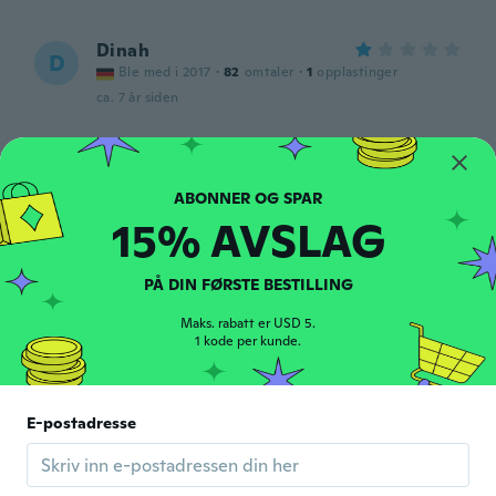
Dinah
D
Ble med i 2017
·
82
omtaler
·
1
opplastinger
ca. 7 år siden
Angela
A
Ble med i 2019
·
21
omtaler
ca. 7 år siden
15% AVSLAG
Melissa
M
PÅ DIN FØRSTE BESTILLING
Ble med i 2017
·
4
omtaler
ca. 7 år siden
Maks. rabatt er USD 5.
1 kode per kunde.
Edi
E
Ble med i 2018
·
87
omtaler
·
3
opplastinger
E-postadresse
È un unico pezzo. No body aperto sotto.
ca. 7 år siden