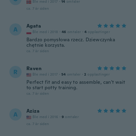
Ble med i 2017
·
14
omtaler
ca. 7 år siden
Agata
A
Ble med i 2018
·
46
omtaler
·
4
opplastinger
Bardzo pomysłowa rzecz. Dziewczynka
chętnie korzysta.
ca. 7 år siden
Raven
R
Ble med i 2017
·
54
omtaler
·
2
opplastinger
Perfect fit and easy to assemble, can't wait
to start potty training.
ca. 7 år siden
Aziza
A
Ble med i 2016
·
9
omtaler
ca. 7 år siden