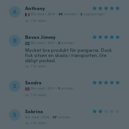
Anthony
A
Ble med i 2014
·
30
omtaler
·
2
opplastinger
ca. 7 år siden
Bavan Jimmy
B
Ble med i 2017
·
2
omtaler
Mycket bra produkt för pengarna. Dock
fick sitsen en skada i transporten..lite
dåligt packad.
ca. 7 år siden
Sandra
S
Ble med i 2017
·
1
omtaler
ca. 7 år siden
Sabrina
S
Ble med i 2016
·
27
omtaler
ca. 7 år siden