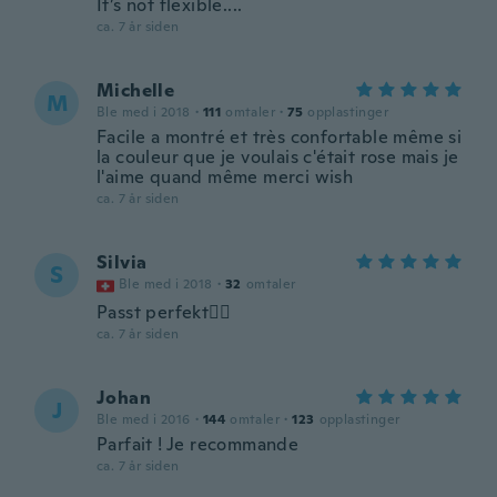
It’s not flexible....
ca. 7 år siden
Michelle
M
Ble med i 2018
·
111
omtaler
·
75
opplastinger
Facile a montré et très confortable même si
la couleur que je voulais c'était rose mais je
l'aime quand même merci wish
ca. 7 år siden
Silvia
S
Ble med i 2018
·
32
omtaler
Passt perfekt👍🏼
ca. 7 år siden
Johan
J
Ble med i 2016
·
144
omtaler
·
123
opplastinger
Parfait ! Je recommande
ca. 7 år siden