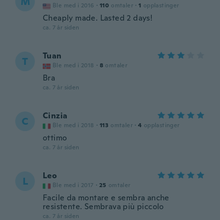
M
Ble med i 2016
·
110
omtaler
·
1
opplastinger
Cheaply made. Lasted 2 days!
ca. 7 år siden
Tuan
T
Ble med i 2018
·
8
omtaler
Bra
ca. 7 år siden
Cinzia
C
Ble med i 2018
·
113
omtaler
·
4
opplastinger
ottimo
ca. 7 år siden
Leo
L
Ble med i 2017
·
25
omtaler
Facile da montare e sembra anche
resistente. Sembrava più piccolo
ca. 7 år siden