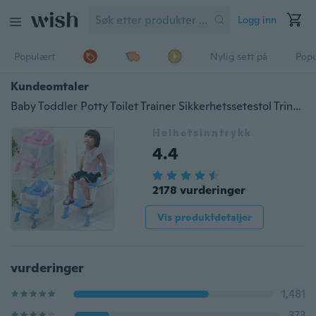
Logg inn
Populært
Nylig sett på
Pop
Kundeomtaler
Baby Toddler Potty Toilet Trainer Sikkerhetssetestol Trinn med justerbar stige Spedbarn Toalettopplæring Sklisikker sammenleggbar sete
Helhetsinntrykk
4.4
2178 vurderinger
Vis produktdetaljer
vurderinger
1,481
373