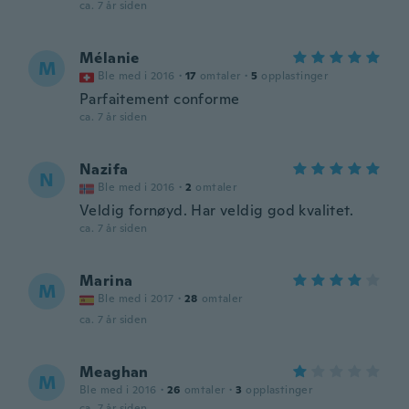
ca. 7 år siden
Mélanie
M
Ble med i 2016
·
17
omtaler
·
5
opplastinger
Parfaitement conforme
ca. 7 år siden
Nazifa
N
Ble med i 2016
·
2
omtaler
Veldig fornøyd. Har veldig god kvalitet.
ca. 7 år siden
Marina
M
Ble med i 2017
·
28
omtaler
ca. 7 år siden
Meaghan
M
Ble med i 2016
·
26
omtaler
·
3
opplastinger
ca. 7 år siden