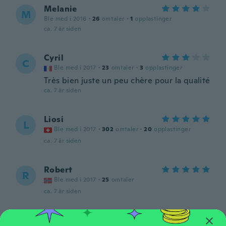
Melanie
M
Ble med i 2016
·
26
omtaler
·
1
opplastinger
ca. 7 år siden
Cyril
C
Ble med i 2017
·
23
omtaler
·
3
opplastinger
Très bien juste un peu chère pour la qualité
ca. 7 år siden
Liosi
L
Ble med i 2017
·
302
omtaler
·
20
opplastinger
ca. 7 år siden
Robert
R
Ble med i 2017
·
25
omtaler
ca. 7 år siden
Mona