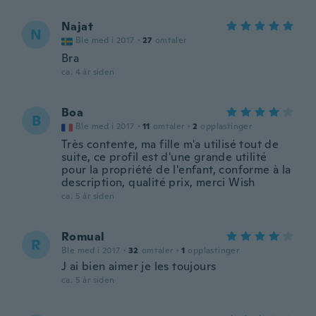
Najat
N
Ble med i 2017
·
27
omtaler
Bra
ca. 4 år siden
Boa
B
Ble med i 2017
·
11
omtaler
·
2
opplastinger
Très contente, ma fille m'a utilisé tout de
suite, ce profil est d'une grande utilité
pour la propriété de l'enfant, conforme à la
description, qualité prix, merci Wish
ca. 5 år siden
Romual
R
Ble med i 2017
·
32
omtaler
·
1
opplastinger
J ai bien aimer je les toujours
ca. 5 år siden