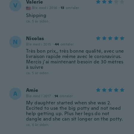
Valerie
V
Ble med i 2016
·
13
omtaler
Shipping
ca. 5 år siden
Nicolas
N
Ble med i 2015
·
44
omtaler
Très bon prix,, très bonne qualité, avec une
livraison rapide même avec le coronavirus.
Mercis j’ai maintenant besoin de 30 mètres
à suivre
ca. 5 år siden
Amie
A
Ble med i 2017
·
14
omtaler
My daughter started when she was 2.
Excited to use the big potty and not need
help getting up. Plus her legs do not
dangle and she can sit longer on the potty.
ca. 6 år siden