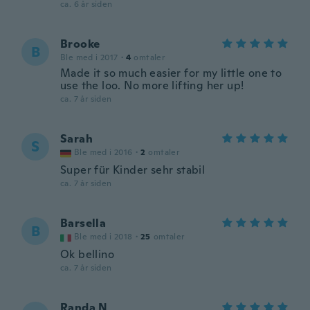
ca. 6 år siden
Brooke
B
Ble med i 2017
·
4
omtaler
Made it so much easier for my little one to
use the loo. No more lifting her up!
ca. 7 år siden
Sarah
S
Ble med i 2016
·
2
omtaler
Super für Kinder sehr stabil
ca. 7 år siden
Barsella
B
Ble med i 2018
·
25
omtaler
Ok bellino
ca. 7 år siden
Randa N