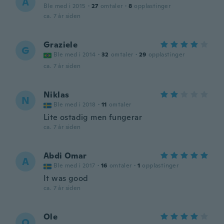
A
Ble med i 2015
·
27
omtaler
·
8
opplastinger
ca. 7 år siden
Graziele
G
Ble med i 2014
·
32
omtaler
·
29
opplastinger
ca. 7 år siden
Niklas
N
Ble med i 2018
·
11
omtaler
Lite ostadig men fungerar
ca. 7 år siden
Abdi Omar
A
Ble med i 2017
·
16
omtaler
·
1
opplastinger
It was good
ca. 7 år siden
Ole
O