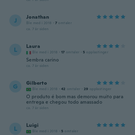
Jonathan
J
Ble med i 2018
·
7
omtaler
ca. 7 år siden
Laura
L
Ble med i 2018
·
17
omtaler
·
5
opplastinger
Sembra carino
ca. 7 år siden
Gilberto
G
Ble med i 2018
·
42
omtaler
·
29
opplastinger
O produto é bom mas demorou muito para
entrega e chegou todo amassado
ca. 7 år siden
Luigi
L
Ble med i 2018
·
5
omtaler