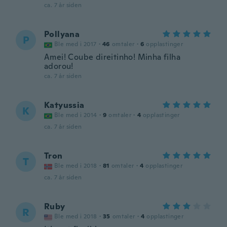
ca. 7 år siden
Pollyana
P
Ble med i 2017
·
46
omtaler
·
6
opplastinger
Amei! Coube direitinho! Minha filha
adorou!
ca. 7 år siden
Katyussia
K
Ble med i 2014
·
9
omtaler
·
4
opplastinger
ca. 7 år siden
Tron
T
Ble med i 2018
·
81
omtaler
·
4
opplastinger
ca. 7 år siden
Ruby
R
Ble med i 2018
·
35
omtaler
·
4
opplastinger