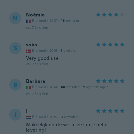
Noémie
N
Ble med i 2017
·
46
omtaler
ca. 7 år siden
saba
S
Ble med i 2016
·
1
omtaler
Very good use
ca. 7 år siden
Barbara
B
Ble med i 2014
·
44
omtaler
·
1
opplastinger
ca. 7 år siden
I
I
Ble med i 2015
·
3
omtaler
Makkelijk op de wc te zetten, snelle
levering!