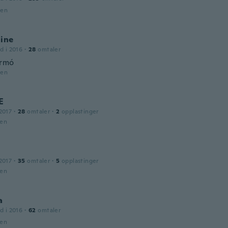
den
line
d i 2016
·
28
omtaler
armó
den
E
2017
·
28
omtaler
·
2
opplastinger
den
2017
·
35
omtaler
·
5
opplastinger
den
a
d i 2016
·
62
omtaler
den