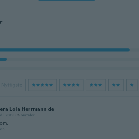
r
Nyttigste
Vera Lola Herrmann de
d i 2019
·
5
omtaler
bom.
den