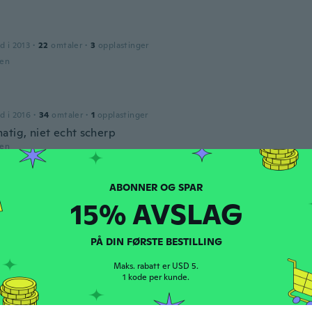
d i 2013
·
22
omtaler
·
3
opplastinger
den
d i 2016
·
34
omtaler
·
1
opplastinger
atig, niet echt scherp
den
le
d i 2017
·
51
omtaler
·
1
opplastinger
15% AVSLAG
tevig apparaatje. Handig. Werkt goed.
den
PÅ DIN FØRSTE BESTILLING
Maks. rabatt er USD 5.
ue
1 kode per kunde.
d i 2017
·
29
omtaler
·
4
opplastinger
iliser, risque de se couper.