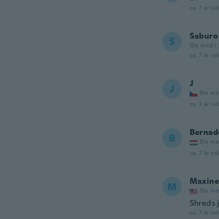
ca. 7 år si
Saburo
S
Ble med i 
ca. 7 år si
J
J
Ble me
ca. 7 år si
Bernad
B
Ble me
ca. 7 år si
Maxine
M
Ble me
Shreds j
ca. 7 år si