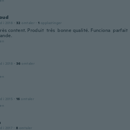
den
oud
d i 2018
·
32
omtaler
·
1
opplastinger
 très content. Produit três bonne qualité. Funciona parfait 
ande.
den
d i 2018
·
36
omtaler
den
d i 2015
·
16
omtaler
den
a
d i 2017
·
8
omtaler