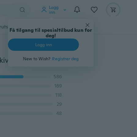
Logg
inn
rutstyr
Gadgets
Verktøy
Mer
Få tilgang til spesialtilbud kun for
deg!
Logg inn
Zesters Nyttig Gourd Rasp Paring Gulrot Grønnsaksskiver Zesters Kjøkken Gadgets Rustfritt Stål
New to Wish?
Registrer deg
586
169
118
29
48