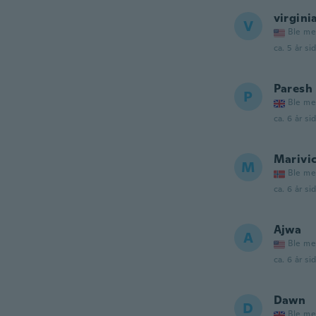
virgini
V
Ble me
ca. 5 år si
Paresh
P
Ble me
ca. 6 år si
Marivi
M
Ble me
ca. 6 år si
Ajwa
A
Ble me
ca. 6 år si
Dawn
D
Ble me