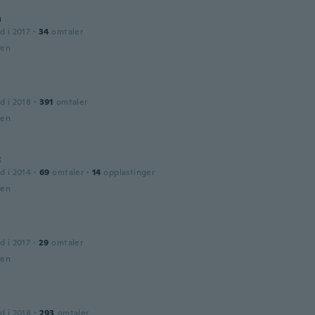
a
d i 2017
·
34
omtaler
den
d i 2018
·
391
omtaler
den
c
d i 2014
·
69
omtaler
·
14
opplastinger
den
d i 2017
·
29
omtaler
den
d i 2018
·
293
omtaler