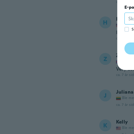
ca. 7 år si
E-po
Hannal
H
Ble me
S
It’s grea
ca. 7 år si
Zoe
Z
Ble me
Very ac
ca. 7 år si
Juliana
J
Ble me
ca. 7 år si
Kelly
K
Ble me