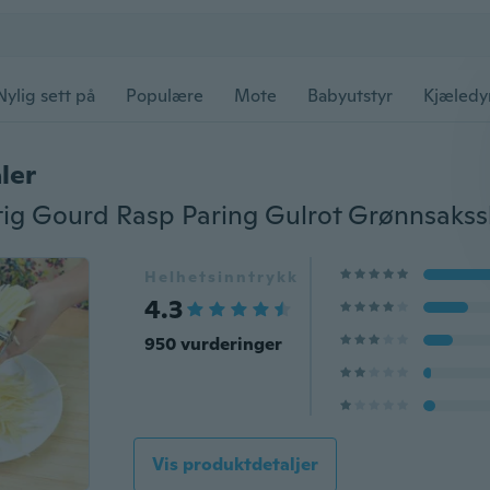
Nylig sett på
Populære
Mote
Babyutstyr
Kjæledy
ler
Helhetsinntrykk
4.3
950 vurderinger
Vis produktdetaljer