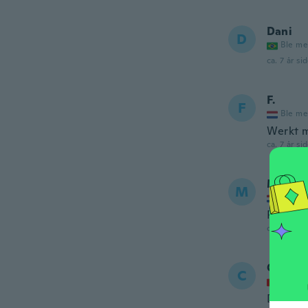
Dani
D
Ble me
ca. 7 år si
F.
F
Ble me
Werkt m
ca. 7 år si
Michel
M
Ble me
Prima s
ca. 7 år si
Cheny
C
Ble me
Dur à ut