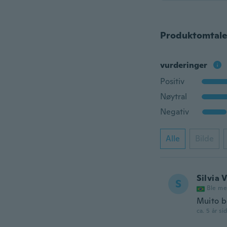
Produktomtale
vurderinger
Positiv
Nøytral
Negativ
Alle
Bilde
Silvia 
S
Ble me
Muito 
ca. 5 år si