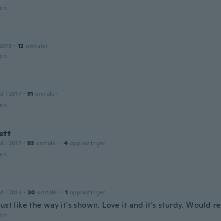
den
2018
·
12
omtaler
den
d i 2017
·
91
omtaler
den
ett
d i 2017
·
93
omtaler
·
4
opplastinger
den
d i 2016
·
30
omtaler
·
1
opplastinger
ust like the way it’s shown. Love it and it’s sturdy. Would
den