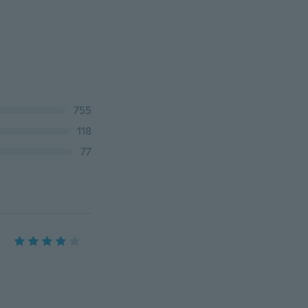
755
118
77