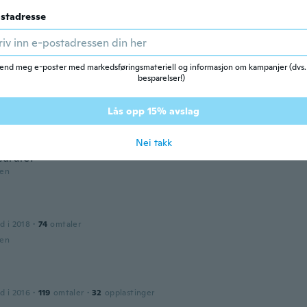
den
stadresse
ey
d i 2014
·
15
omtaler
·
1
opplastinger
end meg e-poster med markedsføringsmateriell og informasjon om kampanjer (dvs.
t I love it
besparelser!)
den
Lås opp 15% avslag
d i 2013
·
9
omtaler
Nei takk
curate!
den
d i 2018
·
74
omtaler
den
d i 2016
·
119
omtaler
·
32
opplastinger