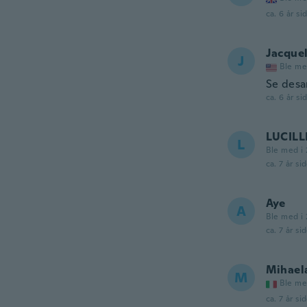
ca. 6 år si
Jacque
J
Ble me
Se des
ca. 6 år si
LUCILL
L
Ble med i 
ca. 7 år si
Aye
A
Ble med i 
ca. 7 år si
Mihael
M
Ble me
ca. 7 år si