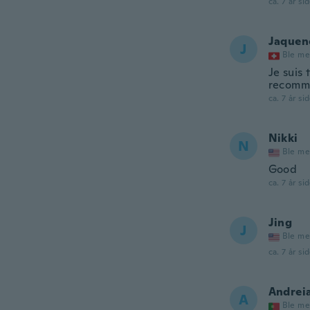
ca. 7 år si
Jaquen
J
Ble me
Je suis
recomm
ca. 7 år si
Nikki
N
Ble me
Good
ca. 7 år si
Jing
J
Ble me
ca. 7 år si
Andrei
A
Ble me