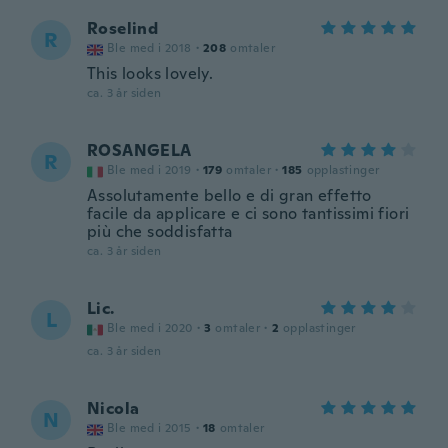
Roselind
R
Ble med i 2018
·
208
omtaler
This looks lovely.
ca. 3 år siden
ROSANGELA
R
Ble med i 2019
·
179
omtaler
·
185
opplastinger
Assolutamente bello e di gran effetto
facile da applicare e ci sono tantissimi fiori
più che soddisfatta
ca. 3 år siden
Lic.
L
Ble med i 2020
·
3
omtaler
·
2
opplastinger
ca. 3 år siden
Nicola
N
Ble med i 2015
·
18
omtaler