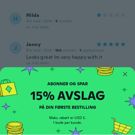
Hilda
H
Ble med i 2020
·
5
omtaler
ca. 4 år siden
Jenny
J
Ble med i 2018
·
106
omtaler
·
1
opplastinger
Looks great lm very happy with it
ca. 4 år siden
Gloria
G
Ble med i 2020
·
6
omtaler
·
1
opplastinger
15% AVSLAG
ca. 4 år siden
PÅ DIN FØRSTE BESTILLING
Paulette
P
Ble med i 2020
·
72
omtaler
Maks. rabatt er USD 5.
1 kode per kunde.
ca. 4 år siden