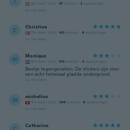
T
Ble med i 2018
·
47
omtaler
·
2
opplastinger
ca. 3 år siden
Christine
C
Ble med i 2016
·
143
omtaler
·
8
opplastinger
ca. 3 år siden
Monique
M
Ble med i 2019
·
170
omtaler
·
4
opplastinger
Beetje tegengevallen. De stickers zijn voor
een echt helemaal gladde ondergrond.
ca. 3 år siden
michelina
M
Ble med i 2020
·
396
omtaler
·
8
opplastinger
ca. 3 år siden
Catherine
C