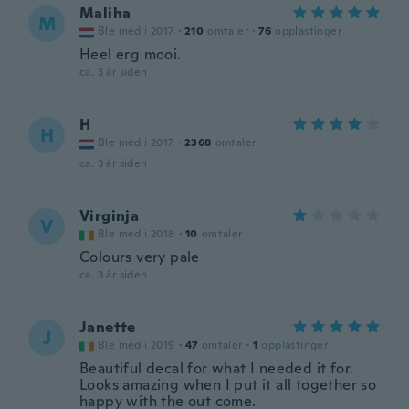
Maliha
M
Ble med i 2017
·
210
omtaler
·
76
opplastinger
Heel erg mooi.
ca. 3 år siden
H
H
Ble med i 2017
·
2368
omtaler
ca. 3 år siden
Virginja
V
Ble med i 2018
·
10
omtaler
Colours very pale
ca. 3 år siden
Janette
J
Ble med i 2019
·
47
omtaler
·
1
opplastinger
Beautiful decal for what I needed it for.
Looks amazing when I put it all together so
happy with the out come.