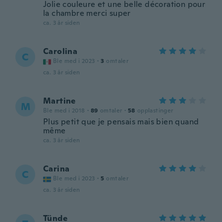
Jolie couleure et une belle décoration pour
la chambre merci super
ca. 3 år siden
Carolina
C
Ble med i 2023
·
3
omtaler
ca. 3 år siden
Martine
M
Ble med i 2018
·
89
omtaler
·
58
opplastinger
Plus petit que je pensais mais bien quand
même
ca. 3 år siden
Carina
C
Ble med i 2023
·
5
omtaler
ca. 3 år siden
Tünde