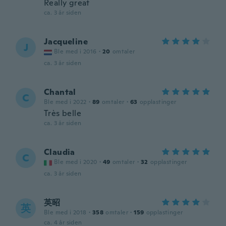
Really great
ca. 3 år siden
Jacqueline
J
Ble med i 2016
·
20
omtaler
ca. 3 år siden
Chantal
C
Ble med i 2022
·
89
omtaler
·
63
opplastinger
Très belle
ca. 3 år siden
Claudia
C
Ble med i 2020
·
49
omtaler
·
32
opplastinger
ca. 3 år siden
英昭
英
Ble med i 2018
·
358
omtaler
·
159
opplastinger
ca. 4 år siden