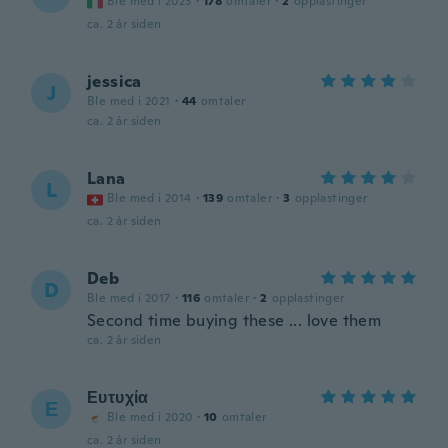
Ble med i 2023
·
178
omtaler
·
2
opplastinger
ca. 2 år siden
jessica
J
Ble med i 2021
·
44
omtaler
ca. 2 år siden
Lana
L
Ble med i 2014
·
139
omtaler
·
3
opplastinger
ca. 2 år siden
Deb
D
Ble med i 2017
·
116
omtaler
·
2
opplastinger
Second time buying these ... love them
ca. 2 år siden
Ευτυχία
Ε
Ble med i 2020
·
10
omtaler
ca. 2 år siden