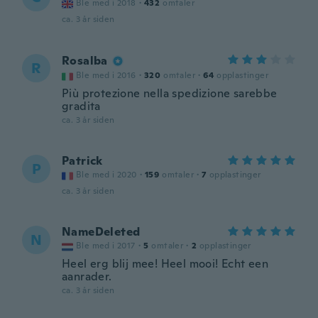
Ble med i 2018
·
432
omtaler
ca. 3 år siden
Rosalba
R
Ble med i 2016
·
320
omtaler
·
64
opplastinger
Più protezione nella spedizione sarebbe
gradita
ca. 3 år siden
Patrick
P
Ble med i 2020
·
159
omtaler
·
7
opplastinger
ca. 3 år siden
NameDeleted
N
Ble med i 2017
·
5
omtaler
·
2
opplastinger
Heel erg blij mee! Heel mooi! Echt een
aanrader.
ca. 3 år siden