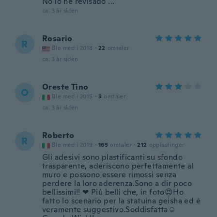
No lo he revisado ...
ca. 3 år siden
Rosario
R
Ble med i 2018
·
22
omtaler
ca. 3 år siden
Oreste Tino
O
Ble med i 2015
·
3
omtaler
ca. 3 år siden
Roberto
R
Ble med i 2019
·
165
omtaler
·
212
opplastinger
Gli adesivi sono plastificanti su sfondo
trasparente, aderiscono perfettamente al
muro e possono essere rimossi senza
perdere la loro aderenza.Sono a dir poco
bellissimi!! ❤ Più belli che, in foto😍Ho
fatto lo scenario per la statuina geisha ed è
veramente suggestivo.Soddisfatta☺