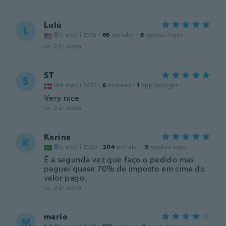
Lulú
L
Ble med i 2015
·
66
omtaler
·
6
opplastinger
ca. 2 år siden
ST
S
Ble med i 2022
·
8
omtaler
·
1
opplastinger
Very nice
ca. 2 år siden
Karina
K
Ble med i 2020
·
204
omtaler
·
9
opplastinger
É a segunda vez que faço o pedido mas
paguei quase 70% de imposto em cima do
valor pago.
ca. 2 år siden
mario
M