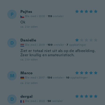
Pajtas
P
Ble med i 2020
·
119
omtaler
Ok
ca. 2 år siden
Danielle
D
Ble med i 2019
·
109
omtaler
·
7
opplastinger
Ziet er totaal niet uit als op de afbeelding.
Zeer knullig en amateuristisch.
ca. 2 år siden
Marco
M
Ble med i 2017
·
136
omtaler
·
10
opplastinger
ca. 2 år siden
dergal
D
Ble med i 2022
·
50
omtaler