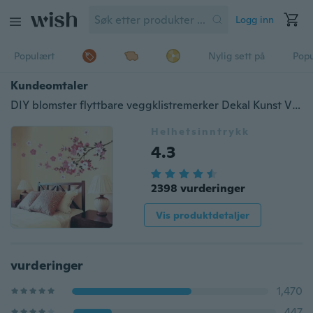
Logg inn
Populært
Nylig sett på
Pop
Kundeomtaler
DIY blomster flyttbare veggklistremerker Dekal Kunst Vinyl Sitater Veggmaleri Hjemmeinnredning Ny
Helhetsinntrykk
4.3
2398 vurderinger
Vis produktdetaljer
vurderinger
1,470
447