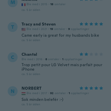
M
Ble med i 2015
·
18
omtaler
ca. 5 år siden
Tracy and Steven
T
Ble med i 2021
·
19
omtaler
·
9
opplastinger
Came early ia great for my husbands bike
ca. 5 år siden
Chantal
C
Ble med i 2016
·
8
omtaler
·
1
opplastinger
Trop petit pour LG Velvet mais parfait pour
iPhone
ca. 5 år siden
NORBERT
N
Ble med i 2017
·
92
omtaler
·
1
opplastinger
Sok minden belefér :-)
ca. 5 år siden