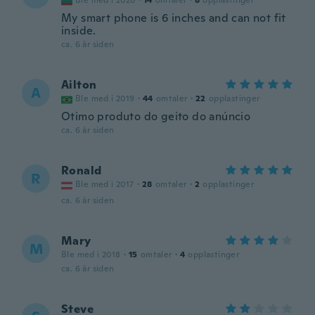
Ble med i 2020
·
14
omtaler
·
8
opplastinger
My smart phone is 6 inches and can not fit
inside.
ca. 6 år siden
Ailton
A
Ble med i 2019
·
44
omtaler
·
22
opplastinger
Otimo produto do geito do anúncio
ca. 6 år siden
Ronald
R
Ble med i 2017
·
28
omtaler
·
2
opplastinger
ca. 6 år siden
Mary
M
Ble med i 2018
·
15
omtaler
·
4
opplastinger
ca. 6 år siden
Steve