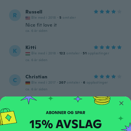
Russell
R
Ble med i 2018
·
5
omtaler
Nice fit love it
ca. 6 år siden
Kitti
K
Ble med i 2018
·
122
omtaler
·
51
opplastinger
ca. 6 år siden
Christian
C
Ble med i 2017
·
207
omtaler
·
6
opplastinger
ca. 6 år siden
Davide
D
Ble med i 2019
·
15
omtaler
·
5
opplastinger
ca. 6 år siden
15% AVSLAG