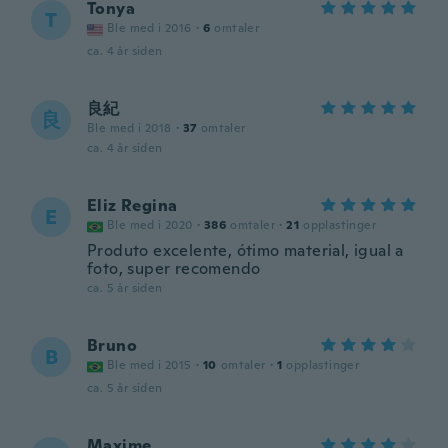
Tonya
T
Ble med i 2016
·
6
omtaler
ca. 4 år siden
良紀
良
Ble med i 2018
·
37
omtaler
ca. 4 år siden
Eliz Regina
E
Ble med i 2020
·
386
omtaler
·
21
opplastinger
Produto excelente, ótimo material, igual a
foto, super recomendo
ca. 5 år siden
Bruno
B
Ble med i 2015
·
10
omtaler
·
1
opplastinger
ca. 5 år siden
Maxime