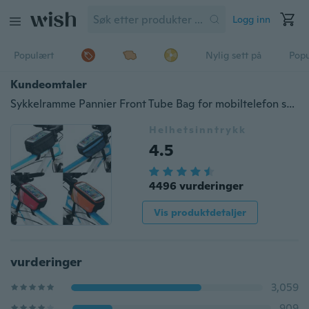
Logg inn
Populært
Nylig sett på
Pop
Kundeomtaler
Sykkelramme Pannier Front Tube Bag for mobiltelefon sykkel sykkel 5.0-tommers berøringsskjerm
Helhetsinntrykk
4.5
4496 vurderinger
Vis produktdetaljer
vurderinger
3,059
909