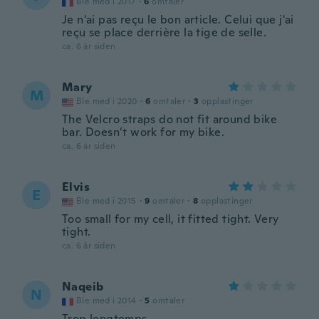
Ble med i 2017
·
6
omtaler
Je n'ai pas reçu le bon article. Celui que j'ai
reçu se place derrière la tige de selle.
ca. 6 år siden
Mary
M
Ble med i 2020
·
6
omtaler
·
3
opplastinger
The Velcro straps do not fit around bike
bar. Doesn’t work for my bike.
ca. 6 år siden
Elvis
E
Ble med i 2015
·
9
omtaler
·
8
opplastinger
Too small for my cell, it fitted tight. Very
tight.
ca. 6 år siden
Naqeib
N
Ble med i 2014
·
5
omtaler
Trop longtemps