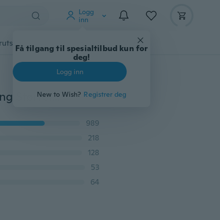
Logg
inn
rutstyr
Gadgets
Verktøy
Mer
Få tilgang til spesialtilbud kun for
deg!
Logg inn
Mote 925 Sterling Sølv svart Perle & hvit topas Giftering Størrelse 6-10
New to Wish?
Registrer deg
989
218
128
53
64