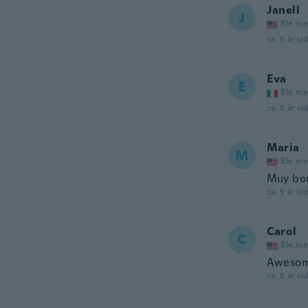
Janell
J
Ble me
ca. 5 år si
Eva
E
Ble me
ca. 5 år si
Maria
M
Ble me
Muy bon
ca. 5 år si
Carol
C
Ble me
Aweso
ca. 5 år si