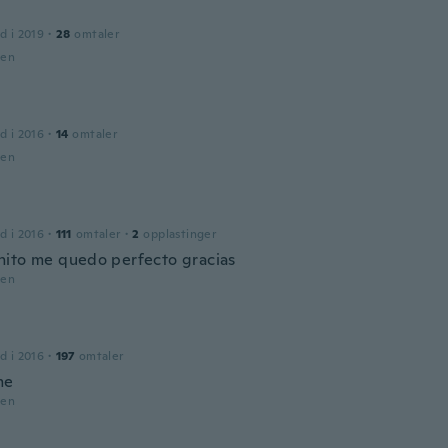
d i 2019
·
28
omtaler
den
d i 2016
·
14
omtaler
den
d i 2016
·
111
omtaler
·
2
opplastinger
ito me quedo perfecto gracias
den
d i 2016
·
197
omtaler
me
den