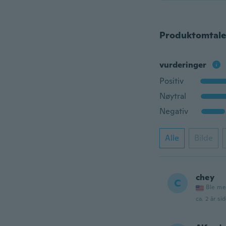
Produktomtale
vurderinger
Positiv
Nøytral
Negativ
Alle
Bilde
chey
C
Ble me
ca. 2 år si