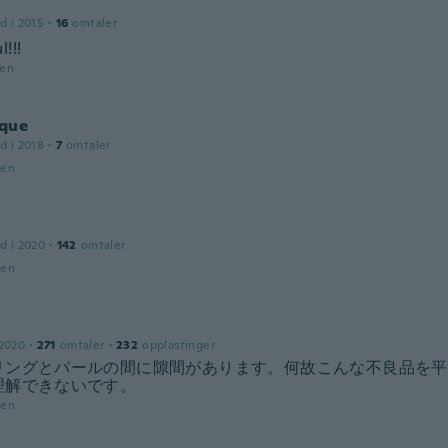
a
d i 2015
·
16
omtaler
l!!!
den
que
d i 2018
·
7
omtaler
den
d i 2020
·
142
omtaler
den
 2020
·
271
omtaler
·
232
opplastinger
リングとパールの間に隙間があります。何故こんな不良品を平
理解できないです。
den