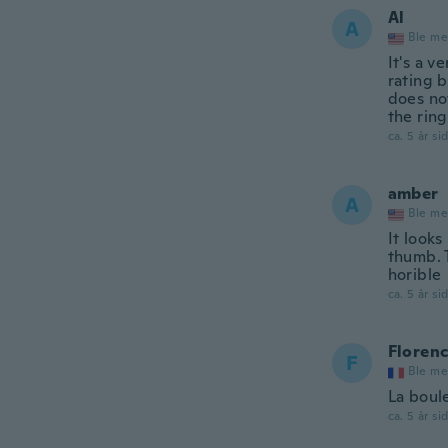
Al
A
Ble me
It's a v
rating b
does no
the ring
ca. 5 år si
amber
A
Ble me
It looks
thumb. 
horible
ca. 5 år si
Floren
F
Ble me
La boule
ca. 5 år si