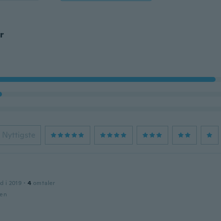
r
Nyttigste
d i 2019
·
4
omtaler
den