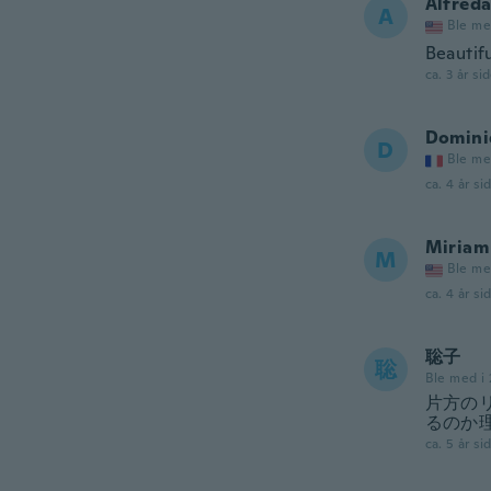
Alfred
A
Ble me
Beautifu
ca. 3 år si
Domini
D
Ble me
ca. 4 år si
Miriam
M
Ble me
ca. 4 år si
聡子
聡
Ble med i
片方の
るのか
ca. 5 år si