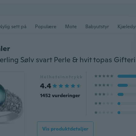
Nylig sett på
Populære
Mote
Babyutstyr
Kjæledy
ler
Helhetsinntrykk
4.4
1452 vurderinger
Vis produktdetaljer