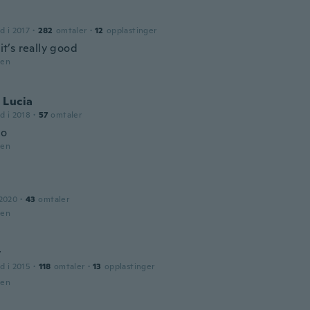
d i 2017
·
282
omtaler
·
12
opplastinger
 it’s really good
den
 Lucia
d i 2018
·
57
omtaler
to
den
 2020
·
43
omtaler
den
y
d i 2015
·
118
omtaler
·
13
opplastinger
den