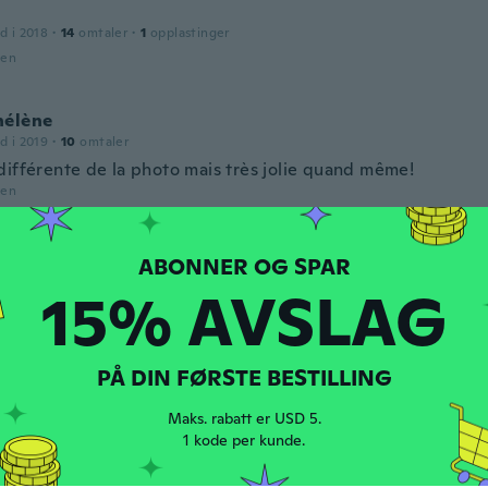
d i 2018
·
14
omtaler
·
1
opplastinger
den
hélène
d i 2019
·
10
omtaler
différente de la photo mais très jolie quand même!
den
g
d i 2016
·
54
omtaler
15% AVSLAG
den
PÅ DIN FØRSTE BESTILLING
d i 2018
·
20
omtaler
more green than I liked. Otherwise it was just ok.
Maks. rabatt er USD 5.
den
1 kode per kunde.