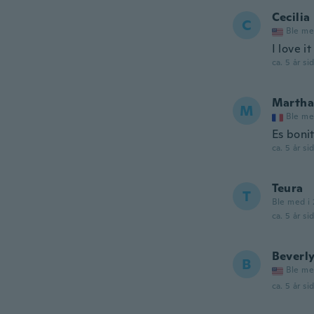
Cecilia
C
Ble me
I love it
ca. 5 år si
Martha
M
Ble me
Es boni
ca. 5 år si
Teura
T
Ble med i
ca. 5 år si
Beverl
B
Ble me
ca. 5 år si