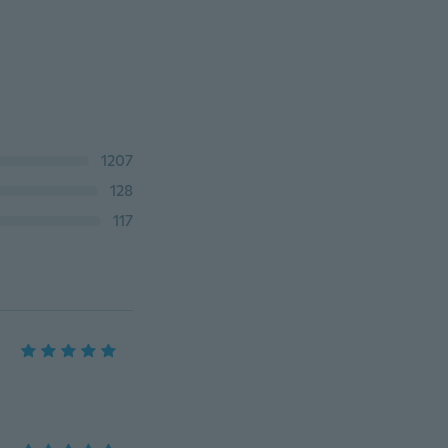
1207
128
117