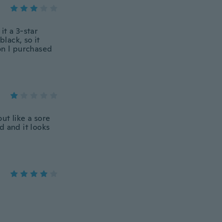
it a 3-star
black, so it
on I purchased
out like a sore
d and it looks