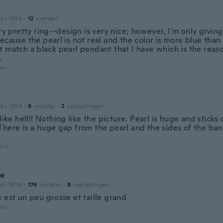
d i 2016
·
12
omtaler
ery pretty ring--design is very nice; however, I'm only giving 
ecause the pearl is not real and the color is more blue than 
t match a black pearl pendant that I have which is the reas
.
den
d i 2019
·
6
omtaler
·
2
opplastinger
 like hell!! Nothing like the picture. Pearl is huge and sticks 
There is a huge gap from the pearl and the sides of the ban
den
ce
d i 2016
·
176
omtaler
·
8
opplastinger
 est un peu grosse et taille grand
den