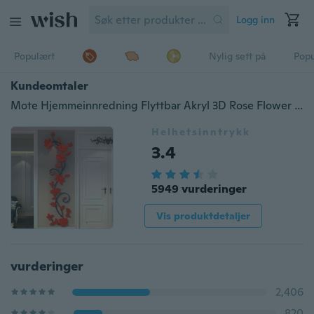
Logg inn
Populært
Nylig sett på
Pop
Kundeomtaler
Mote Hjemmeinnredning Flyttbar Akryl 3D Rose Flower Klistremerke Vinyl Art DIY dekal
Helhetsinntrykk
3.4
5949 vurderinger
Vis produktdetaljer
vurderinger
2,406
820