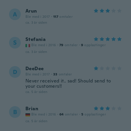
Arun
A
Ble med i 2017
·
117
omtaler
ca. 3 år siden
Stefania
S
Ble med i 2016
·
79
omtaler
·
9
opplastinger
ca. 3 år siden
DeeDee
D
Ble med i 2017
·
33
omtaler
Never received it.. sad! Should send to
your customers!!
ca. 5 år siden
Brian
B
Ble med i 2016
·
64
omtaler
·
5
opplastinger
ca. 5 år siden