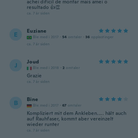
achei difícil de montar mais amei o
resultado 👍👏
ca. 7 år siden
Euziane
E
Ble med i 2017
·
54
omtaler
·
36
opplastinger
ca. 7 år siden
Joud
J
Ble med i 2018
·
2
omtaler
Grazie
ca. 7 år siden
Bine
B
Ble med i 2017
·
67
omtaler
Kompliziert mit dem Ankleben..... hält auch
auf Rauhfaser, kommt aber vereinzelt
wieder runter
ca. 7 år siden