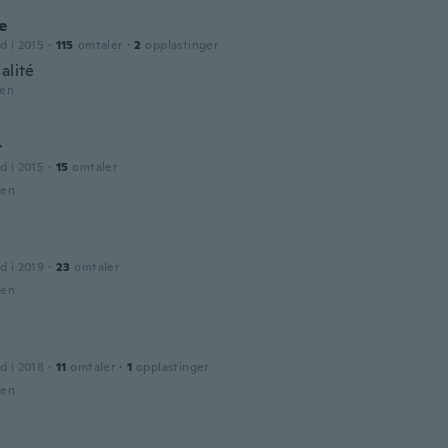
e
d i 2015
·
115
omtaler
·
2
opplastinger
alité
den
r
d i 2015
·
15
omtaler
den
d i 2019
·
23
omtaler
den
d i 2018
·
11
omtaler
·
1
opplastinger
den