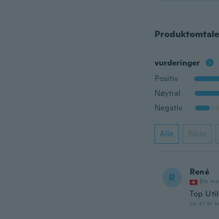
Produktomtale
vurderinger
Positiv
Nøytral
Negativ
Alle
Bilde
René
R
Ble me
Top Util
ca. et år s