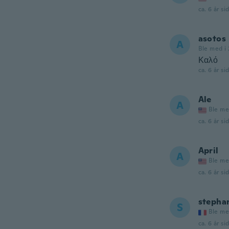
ca. 6 år si
asotos
A
Ble med i 
Καλό
ca. 6 år si
Ale
A
Ble me
ca. 6 år si
April
A
Ble me
ca. 6 år si
stepha
S
Ble me
ca. 6 år si