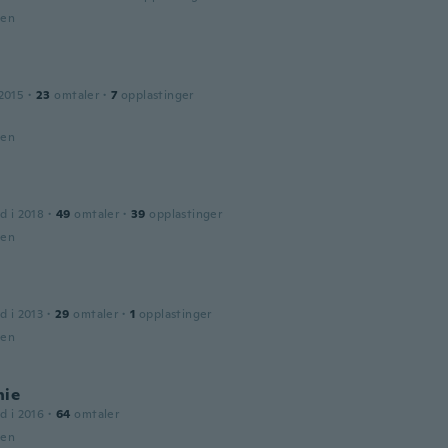
den
2015
·
23
omtaler
·
7
opplastinger
den
d i 2018
·
49
omtaler
·
39
opplastinger
den
d i 2013
·
29
omtaler
·
1
opplastinger
den
nie
d i 2016
·
64
omtaler
den