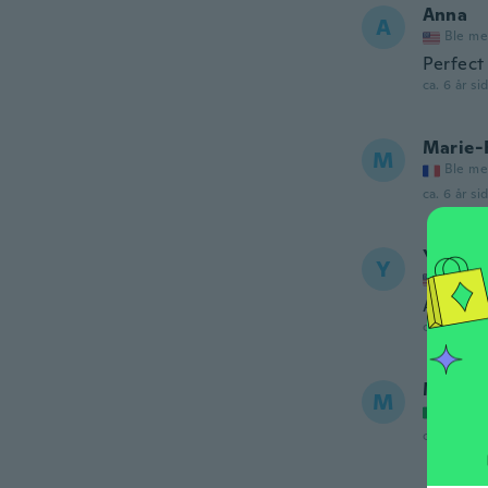
Anna
A
Ble me
Perfect 
ca. 6 år si
Marie-
M
Ble me
ca. 6 år si
Yvanni
Y
Ble me
A tiem
ca. 6 år si
Michel
M
Ble me
ca. 6 år si