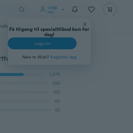
Logg
inn
rutstyr
Gadgets
Verktøy
Mer
Få tilgang til spesialtilbud kun for
deg!
Logg inn
Glidelås ermet veske til Macbook bærbar AIR PRO netthinne bærbar veske
New to Wish?
Registrer deg
1,076
294
165
40
45