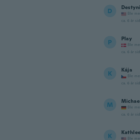
Destyn
D
Ble me
ca. 6 år si
Play
P
Ble me
ca. 6 år si
Kája
K
Ble me
ca. 6 år si
Michae
M
Ble me
ca. 6 år si
Kathle
K
Ble me