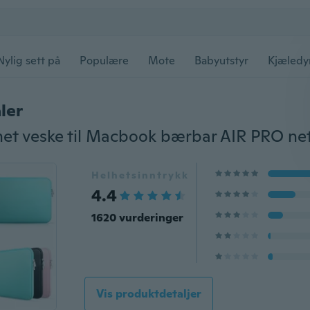
Nylig sett på
Populære
Mote
Babyutstyr
Kjæledy
ler
Helhetsinntrykk
4.4
1620 vurderinger
Vis produktdetaljer