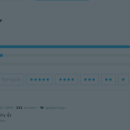
r
Nyttigste
d i 2018
·
222
omtaler
·
19
opplastinger
ity 👍
iden