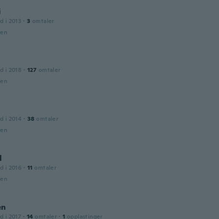
i
d i 2013
·
3
omtaler
den
d i 2018
·
127
omtaler
den
d i 2014
·
38
omtaler
den
l
d i 2016
·
11
omtaler
den
en
d i 2017
·
14
omtaler
·
1
opplastinger