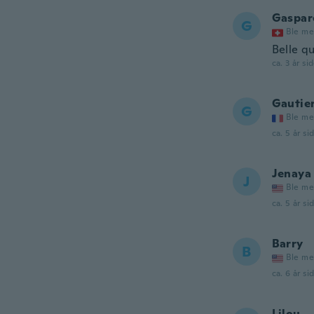
Gaspar
G
Ble me
Belle qu
ca. 3 år si
Gautie
G
Ble me
ca. 5 år si
Jenaya
J
Ble me
ca. 5 år si
Barry
B
Ble me
ca. 6 år si
Lilou