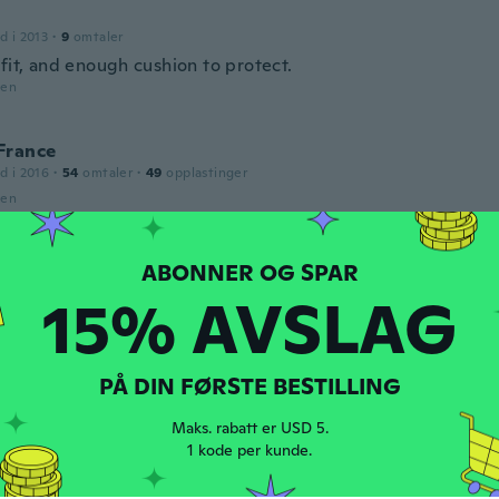
d i 2013
·
9
omtaler
fit, and enough cushion to protect.
den
France
d i 2016
·
54
omtaler
·
49
opplastinger
den
a
d i 2018
·
4
omtaler
·
1
opplastinger
15% AVSLAG
po
den
PÅ DIN FØRSTE BESTILLING
le
d i 2018
·
2
omtaler
Maks. rabatt er USD 5.
den
1 kode per kunde.