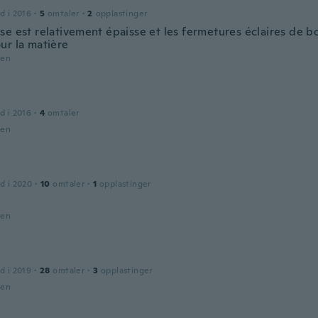
d i 2016
·
5
omtaler
·
2
opplastinger
se est relativement épaisse et les fermetures éclaires de b
ur la matière
den
d i 2016
·
4
omtaler
den
d i 2020
·
10
omtaler
·
1
opplastinger
den
d i 2019
·
28
omtaler
·
3
opplastinger
den