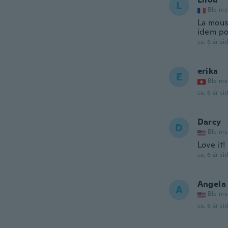
L
Ble me
La mous
idem po
ca. 6 år si
erika
E
Ble me
ca. 6 år si
Darcy
D
Ble me
Love it!
ca. 6 år si
Angela
A
Ble me
ca. 6 år si