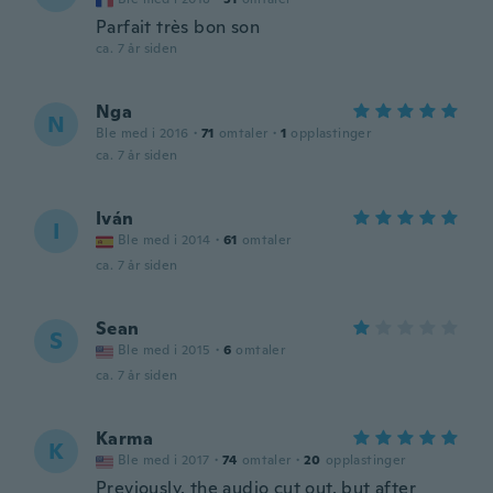
Parfait très bon son
ca. 7 år siden
Nga
N
Ble med i 2016
·
71
omtaler
·
1
opplastinger
ca. 7 år siden
Iván
I
Ble med i 2014
·
61
omtaler
ca. 7 år siden
Sean
S
Ble med i 2015
·
6
omtaler
ca. 7 år siden
Karma
K
Ble med i 2017
·
74
omtaler
·
20
opplastinger
Previously, the audio cut out, but after