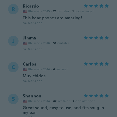
Ricardo
R
Ble med i 2015
·
73
omtaler
·
1
opplastinger
This headphones are amazing!
ca. 6 år siden
Jimmy
J
Ble med i 2016
·
51
omtaler
ca. 6 år siden
Carlos
C
Ble med i 2014
·
4
omtaler
Muy chidos
ca. 6 år siden
Shannon
S
Ble med i 2014
·
42
omtaler
·
2
opplastinger
Great sound, easy to use, and fits snug in
my ear.