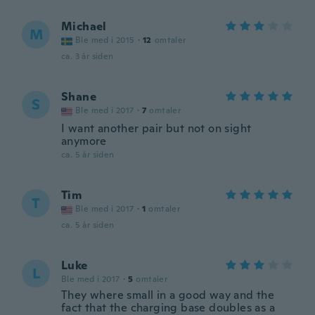
Michael
M
Ble med i 2015
·
12
omtaler
ca. 3 år siden
Shane
S
Ble med i 2017
·
7
omtaler
I want another pair but not on sight
anymore
ca. 5 år siden
Tim
T
Ble med i 2017
·
1
omtaler
ca. 5 år siden
Luke
L
Ble med i 2017
·
5
omtaler
They where small in a good way and the
fact that the charging base doubles as a