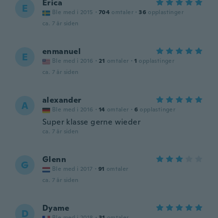
Erica
E
Ble med i 2015
·
704
omtaler
·
36
opplastinger
ca. 7 år siden
enmanuel
E
Ble med i 2016
·
21
omtaler
·
1
opplastinger
ca. 7 år siden
alexander
A
Ble med i 2016
·
14
omtaler
·
6
opplastinger
Super klasse gerne wieder
ca. 7 år siden
Glenn
G
Ble med i 2017
·
91
omtaler
ca. 7 år siden
Dyame
D
Ble med i 2018
·
31
omtaler