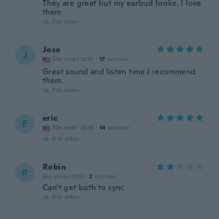
They are great but my earbud broke. I love
them
ca. 7 år siden
Jose
J
Ble med i 2015
·
17
omtaler
Great sound and listen time I recommend
them.
ca. 7 år siden
eric
E
Ble med i 2016
·
14
omtaler
ca. 8 år siden
Robin
R
Ble med i 2012
·
2
omtaler
Can't get both to sync
ca. 8 år siden