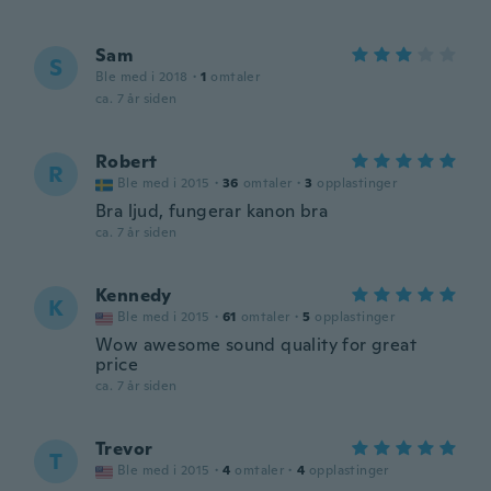
Sam
S
Ble med i 2018
·
1
omtaler
ca. 7 år siden
Robert
R
Ble med i 2015
·
36
omtaler
·
3
opplastinger
Bra ljud, fungerar kanon bra
ca. 7 år siden
Kennedy
K
Ble med i 2015
·
61
omtaler
·
5
opplastinger
Wow awesome sound quality for great
price
ca. 7 år siden
Trevor
T
Ble med i 2015
·
4
omtaler
·
4
opplastinger