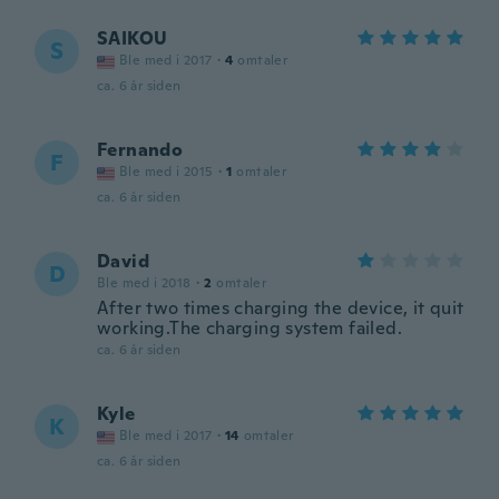
SAIKOU
S
Ble med i 2017
·
4
omtaler
ca. 6 år siden
Fernando
F
Ble med i 2015
·
1
omtaler
ca. 6 år siden
David
D
Ble med i 2018
·
2
omtaler
After two times charging the device, it quit
working.The charging system failed.
ca. 6 år siden
Kyle
K
Ble med i 2017
·
14
omtaler
ca. 6 år siden