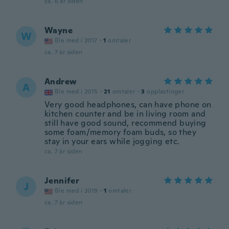
ca. 6 år siden
Wayne
W
Ble med i 2017
·
1
omtaler
ca. 7 år siden
Andrew
A
Ble med i 2015
·
21
omtaler
·
3
opplastinger
Very good headphones, can have phone on
kitchen counter and be in living room and
still have good sound, recommend buying
some foam/memory foam buds, so they
stay in your ears while jogging etc.
ca. 7 år siden
Jennifer
J
Ble med i 2019
·
1
omtaler
ca. 7 år siden