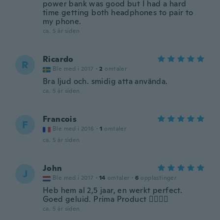
power bank was good but I had a hard
time getting both headphones to pair to
my phone.
ca. 5 år siden
Ricardo
R
Ble med i 2017
·
2
omtaler
Bra ljud och. smidig atta använda.
ca. 5 år siden
Francois
F
Ble med i 2016
·
1
omtaler
ca. 5 år siden
John
J
Ble med i 2017
·
14
omtaler
·
6
opplastinger
Heb hem al 2,5 jaar, en werkt perfect.
Goed geluid. Prima Product 👍🏽👍🏽
ca. 5 år siden