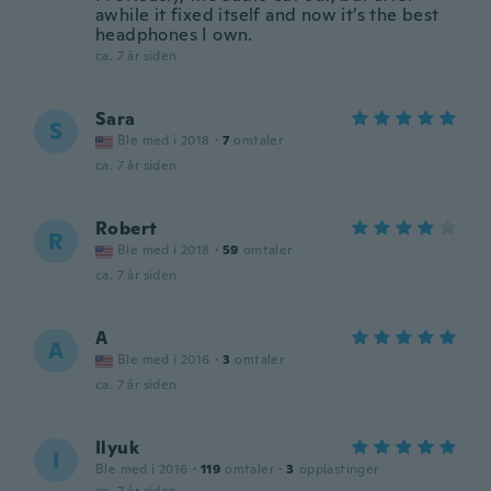
awhile it fixed itself and now it’s the best
headphones I own.
ca. 7 år siden
Sara
S
Ble med i 2018
·
7
omtaler
ca. 7 år siden
Robert
R
Ble med i 2018
·
59
omtaler
ca. 7 år siden
A
A
Ble med i 2016
·
3
omtaler
ca. 7 år siden
Ilyuk
I
Ble med i 2016
·
119
omtaler
·
3
opplastinger