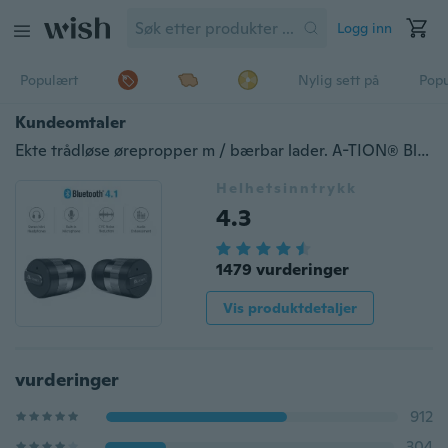
Logg inn
Populært
Nylig sett på
Pop
Kundeomtaler
Ekte trådløse ørepropper m / bærbar lader. A-TION® Bluetooth-hodetelefoner Minste trådløse håndfrie Mini øretelefoner Hodetelefoner m / mikro- og støyreduksjon
Helhetsinntrykk
4.3
1479 vurderinger
Vis produktdetaljer
vurderinger
912
304