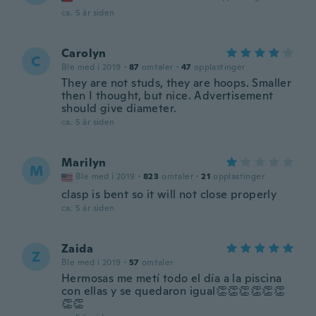
ca. 5 år siden
Carolyn
C
Ble med i 2019
·
87
omtaler
·
47
opplastinger
They are not studs, they are hoops. Smaller
then I thought, but nice. Advertisement
should give diameter.
ca. 5 år siden
Marilyn
M
Ble med i 2019
·
823
omtaler
·
21
opplastinger
clasp is bent so it will not close properly
ca. 5 år siden
Zaida
Z
Ble med i 2019
·
57
omtaler
Hermosas me metí todo el día a la piscina
con ellas y se quedaron igual👏👏👏👏👏👏
👏👏