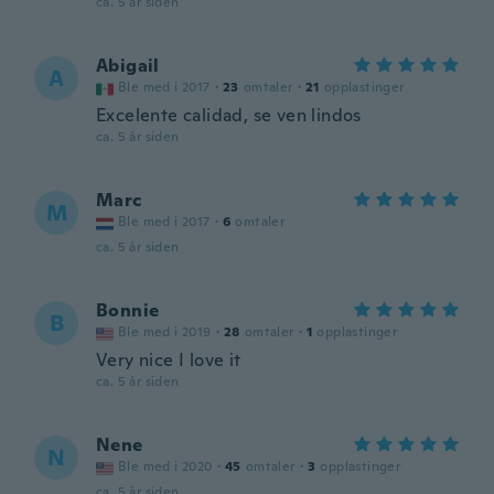
ca. 5 år siden
Abigail
A
Ble med i 2017
·
23
omtaler
·
21
opplastinger
Excelente calidad, se ven lindos
ca. 5 år siden
Marc
M
Ble med i 2017
·
6
omtaler
ca. 5 år siden
Bonnie
B
Ble med i 2019
·
28
omtaler
·
1
opplastinger
Very nice I love it
ca. 5 år siden
Nene
N
Ble med i 2020
·
45
omtaler
·
3
opplastinger
ca. 5 år siden