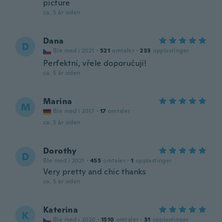
picture
ca. 5 år siden
Dana
D
Ble med i 2021
·
521
omtaler
·
233
opplastinger
Perfektní, vřele doporučuji!
ca. 5 år siden
Marina
M
Ble med i 2017
·
17
omtaler
ca. 5 år siden
Dorothy
D
Ble med i 2021
·
455
omtaler
·
1
opplastinger
Very pretty and chic thanks
ca. 5 år siden
Katerina
K
Ble med i 2020
·
1510
omtaler
·
31
opplastinger