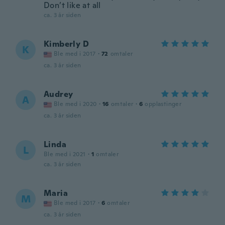
Don’t like at all
ca. 3 år siden
Kimberly D
K
Ble med i 2017
·
72
omtaler
ca. 3 år siden
Audrey
A
Ble med i 2020
·
16
omtaler
·
6
opplastinger
ca. 3 år siden
Linda
L
Ble med i 2021
·
1
omtaler
ca. 3 år siden
Maria
M
Ble med i 2017
·
6
omtaler
ca. 3 år siden