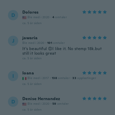
Dolores
D
Ble med i 2020
·
4
omtaler
ca. 5 år siden
jawaria
J
Ble med i 2020
·
101
omtaler
It's beautiful 😍I like it. No stemp 18k.but
still it looks great
ca. 5 år siden
Ioana
I
Ble med i 2017
·
138
omtaler
·
33
opplastinger
ca. 5 år siden
Denise Hernandez
D
Ble med i 2020
·
59
omtaler
ca. 5 år siden