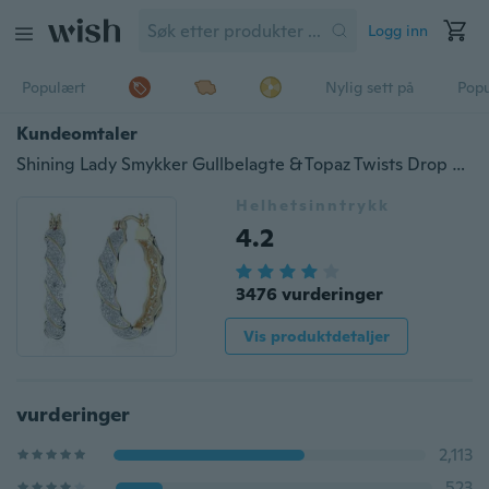
Logg inn
Populært
Nylig sett på
Pop
Kundeomtaler
Shining Lady Smykker Gullbelagte & Topaz Twists Drop Stud øredobber
Helhetsinntrykk
4.2
3476 vurderinger
Vis produktdetaljer
vurderinger
2,113
523