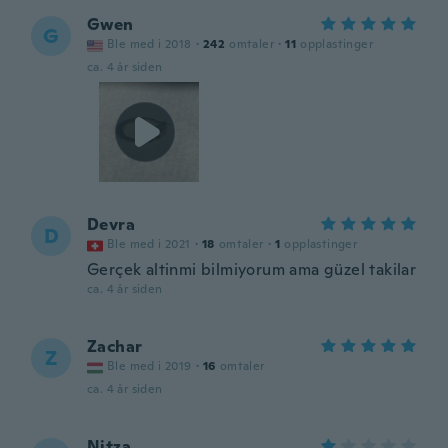
Gwen
G
Ble med i 2018
·
242
omtaler
·
11
opplastinger
ca. 4 år siden
Devra
D
Ble med i 2021
·
18
omtaler
·
1
opplastinger
Gerçek altinmi bilmiyorum ama güzel takilar
ca. 4 år siden
Zachar
Z
Ble med i 2019
·
16
omtaler
ca. 4 år siden
Nitza