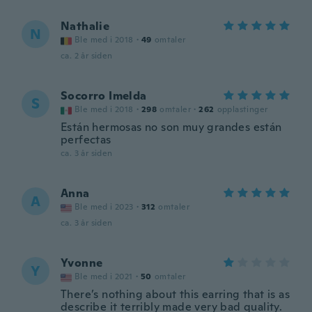
Nathalie
N
Ble med i 2018
·
49
omtaler
ca. 2 år siden
Socorro Imelda
S
Ble med i 2018
·
298
omtaler
·
262
opplastinger
Están hermosas no son muy grandes están
perfectas
ca. 3 år siden
Anna
A
Ble med i 2023
·
312
omtaler
ca. 3 år siden
Yvonne
Y
Ble med i 2021
·
50
omtaler
There’s nothing about this earring that is as
describe it terribly made very bad quality.