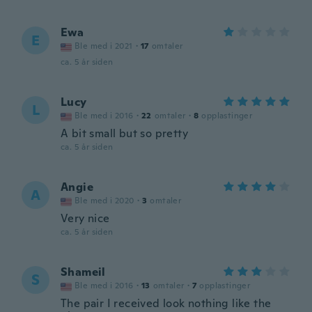
Ewa
E
Ble med i 2021
·
17
omtaler
ca. 5 år siden
Lucy
L
Ble med i 2016
·
22
omtaler
·
8
opplastinger
A bit small but so pretty
ca. 5 år siden
Angie
A
Ble med i 2020
·
3
omtaler
Very nice
ca. 5 år siden
Shameil
S
Ble med i 2016
·
13
omtaler
·
7
opplastinger
The pair I received look nothing like the