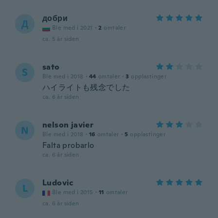
добри
Д
Ble med i 2021
·
2
omtaler
ca. 5 år siden
sato
S
Ble med i 2018
·
44
omtaler
·
3
opplastinger
ハイライトも残念でした
ca. 6 år siden
nelson javier
N
Ble med i 2018
·
16
omtaler
·
5
opplastinger
Falta probarlo
ca. 6 år siden
Ludovic
L
Ble med i 2015
·
11
omtaler
ca. 6 år siden