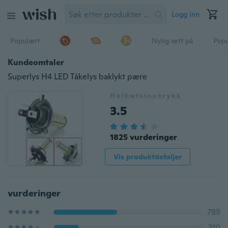
Logg inn
Populært
Nylig sett på
Pop
Kundeomtaler
Superlys H4 LED Tåkelys baklykt pære
Helhetsinntrykk
3.5
1825 vurderinger
Vis produktdetaljer
vurderinger
789
310