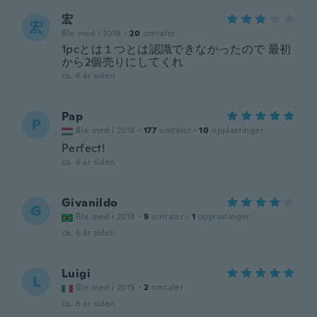
宏
宏
Ble med i 2018
·
20
omtaler
1pcとは１つとは認識できなかったので 最初
から2個売りにしてくれ
ca. 6 år siden
Pap
P
Ble med i 2018
·
177
omtaler
·
10
opplastinger
Perfect!
ca. 6 år siden
Givanildo
G
Ble med i 2018
·
9
omtaler
·
1
opplastinger
ca. 6 år siden
Luigi
L
Ble med i 2015
·
2
omtaler
ca. 6 år siden