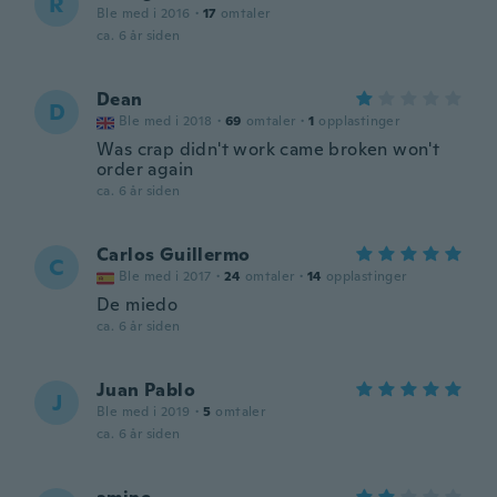
R
Ble med i 2016
·
17
omtaler
ca. 6 år siden
Dean
D
Ble med i 2018
·
69
omtaler
·
1
opplastinger
Was crap didn't work came broken won't
order again
ca. 6 år siden
Carlos Guillermo
C
Ble med i 2017
·
24
omtaler
·
14
opplastinger
De miedo
ca. 6 år siden
Juan Pablo
J
Ble med i 2019
·
5
omtaler
ca. 6 år siden