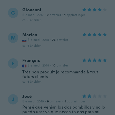
Giovanni
G
Ble med i 2017
·
9
omtaler
·
1
opplastinger
ca. 6 år siden
Marian
M
Ble med i 2018
·
76
omtaler
ca. 6 år siden
François
F
Ble med i 2018
·
10
omtaler
Très bon produit je recommande à tout
futurs clients
ca. 6 år siden
José
J
Ble med i 2019
·
9
omtaler
·
1
opplastinger
Pensé que venían los dos bombillos y no lo
puedo usar ya que necesito dos para mí