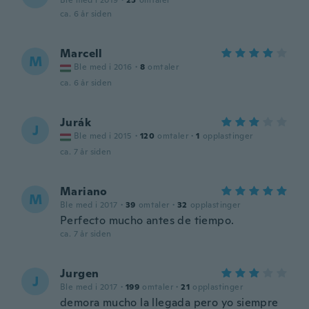
Ble med i 2019
·
25
omtaler
ca. 6 år siden
Marcell
M
Ble med i 2016
·
8
omtaler
ca. 6 år siden
Jurák
J
Ble med i 2015
·
120
omtaler
·
1
opplastinger
ca. 7 år siden
Mariano
M
Ble med i 2017
·
39
omtaler
·
32
opplastinger
Perfecto mucho antes de tiempo.
ca. 7 år siden
Jurgen
J
Ble med i 2017
·
199
omtaler
·
21
opplastinger
demora mucho la llegada pero yo siempre