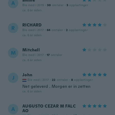
amine
A
Ble med i 2019
·
30
omtaler
·
3
opplastinger
ca. 6 år siden
RICHARD
R
Ble med i 2017
·
64
omtaler
·
2
opplastinger
ca. 6 år siden
Mitchell
M
Ble med i 2017
·
17
omtaler
ca. 6 år siden
John
J
Ble med i 2017
·
22
omtaler
·
8
opplastinger
Net geleverd . Morgen er in zetten
ca. 6 år siden
AUGUSTO CEZAR M FALC
A
AO