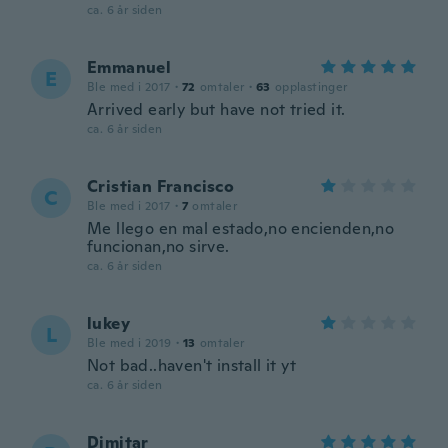
ca. 6 år siden
Emmanuel
E
Ble med i 2017
·
72
omtaler
·
63
opplastinger
Arrived early but have not tried it.
ca. 6 år siden
Cristian Francisco
C
Ble med i 2017
·
7
omtaler
Me llego en mal estado,no encienden,no
funcionan,no sirve.
ca. 6 år siden
lukey
L
Ble med i 2019
·
13
omtaler
Not bad..haven't install it yt
ca. 6 år siden
Dimitar