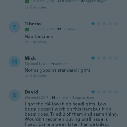
Ble med i 2018
·
334
omtaler
·
97
opplastinger
ca. 6 år siden
Tiberio
T
Ble med i 2017
·
39
omtaler
Não funciona
ca. 6 år siden
Mick
M
Ble med i 2019
·
4
omtaler
Not as good as standard lights
ca. 6 år siden
David
D
Ble med i 2017
·
14
omtaler
·
1
opplastinger
I got the H4 low/high headlights. Low
beam doesn't work on this item but high
beam does. Tried 2 of them and same thing.
Wouldn't recomen buying until issue is
fixed. Came a week later than detailed.