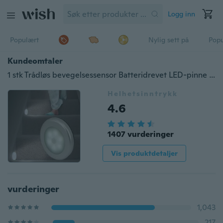
Logg inn
Populært
Nylig sett på
Pop
Kundeomtaler
1 stk Trådløs bevegelsessensor Batteridrevet LED-pinne Nattlys Vegglampe for garderobeskap
Helhetsinntrykk
4.6
1407 vurderinger
Vis produktdetaljer
vurderinger
1,043
217