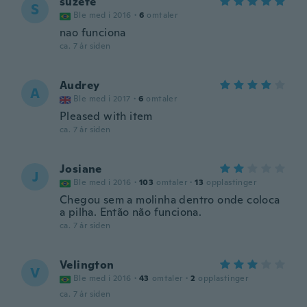
suzete
S
Ble med i 2016
·
6
omtaler
nao funciona
ca. 7 år siden
Audrey
A
Ble med i 2017
·
6
omtaler
Pleased with item
ca. 7 år siden
Josiane
J
Ble med i 2016
·
103
omtaler
·
13
opplastinger
Chegou sem a molinha dentro onde coloca
a pilha. Então não funciona.
ca. 7 år siden
Velington
V
Ble med i 2016
·
43
omtaler
·
2
opplastinger
ca. 7 år siden