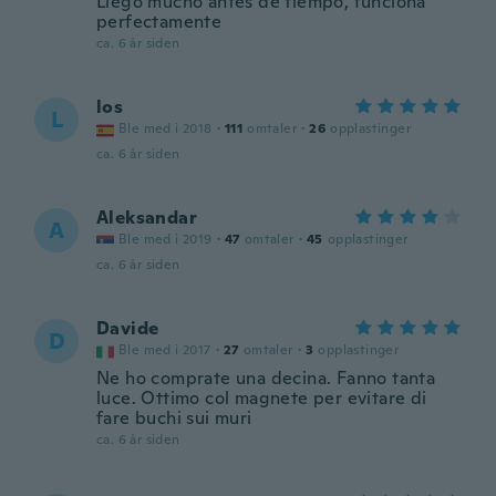
Llegó mucho antes de tiempo, funciona
perfectamente
ca. 6 år siden
los
L
Ble med i 2018
·
111
omtaler
·
26
opplastinger
ca. 6 år siden
Aleksandar
A
Ble med i 2019
·
47
omtaler
·
45
opplastinger
ca. 6 år siden
Davide
D
Ble med i 2017
·
27
omtaler
·
3
opplastinger
Ne ho comprate una decina. Fanno tanta
luce. Ottimo col magnete per evitare di
fare buchi sui muri
ca. 6 år siden