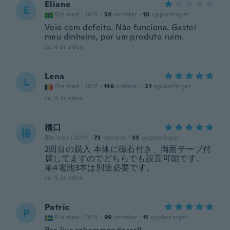
Eliane
E
Ble med i 2015
·
54
omtaler
·
10
opplastinger
Veio com defeito. Não funciona. Gastei
meu dinheiro, por um produto ruim.
ca. 6 år siden
Lena
L
Ble med i 2017
·
148
omtaler
·
21
opplastinger
ca. 6 år siden
橋口
橋
Ble med i 2019
·
73
omtaler
·
33
opplastinger
2回目の購入 本体に磁石付き、両面テープ付
属してますのでどちらでも設置可能です。
単4電池3本は別途必要です。
ca. 6 år siden
Patric
P
Ble med i 2014
·
99
omtaler
·
11
opplastinger