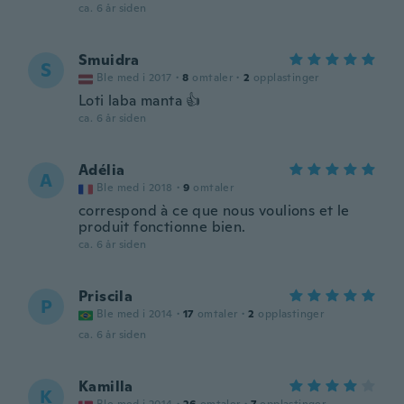
ca. 6 år siden
Smuidra
S
Ble med i 2017
·
8
omtaler
·
2
opplastinger
Loti laba manta 👍
ca. 6 år siden
Adélia
A
Ble med i 2018
·
9
omtaler
correspond à ce que nous voulions et le
produit fonctionne bien.
ca. 6 år siden
Priscila
P
Ble med i 2014
·
17
omtaler
·
2
opplastinger
ca. 6 år siden
Kamilla
K