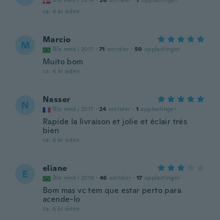
Ble med i 2014
·
26
omtaler
·
7
opplastinger
ca. 6 år siden
Marcio
M
Ble med i 2017
·
71
omtaler
·
50
opplastinger
Muito bom
ca. 6 år siden
Nasser
N
Ble med i 2017
·
24
omtaler
·
1
opplastinger
Rapide la livraison et jolie et éclair très
bien
ca. 6 år siden
eliane
E
Ble med i 2019
·
46
omtaler
·
17
opplastinger
Bom mas vc tem que estar perto para
acende-lo
ca. 6 år siden