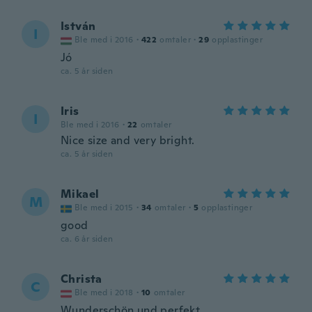
István
I
Ble med i 2016
·
422
omtaler
·
29
opplastinger
Jó
ca. 5 år siden
Iris
I
Ble med i 2016
·
22
omtaler
Nice size and very bright.
ca. 5 år siden
Mikael
M
Ble med i 2015
·
34
omtaler
·
5
opplastinger
good
ca. 6 år siden
Christa
C
Ble med i 2018
·
10
omtaler
Wunderschön und perfekt