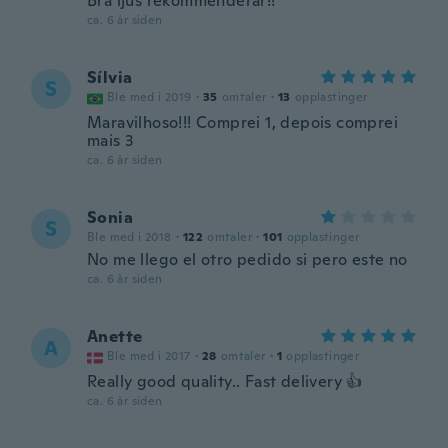
Bra ljus rekommenderar!!
ca. 6 år siden
Sílvia
S
Ble med i 2019
·
35
omtaler
·
13
opplastinger
Maravilhoso!!! Comprei 1, depois comprei
mais 3
ca. 6 år siden
Sonia
S
Ble med i 2018
·
122
omtaler
·
101
opplastinger
No me llego el otro pedido si pero este no
ca. 6 år siden
Anette
A
Ble med i 2017
·
28
omtaler
·
1
opplastinger
Really good quality.. Fast delivery 👍
ca. 6 år siden