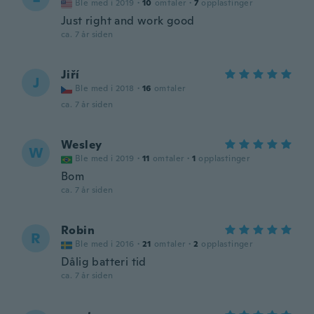
Ble med i 2019
·
10
omtaler
·
7
opplastinger
Just right and work good
ca. 7 år siden
Jiří
J
Ble med i 2018
·
16
omtaler
ca. 7 år siden
Wesley
W
Ble med i 2019
·
11
omtaler
·
1
opplastinger
Bom
ca. 7 år siden
Robin
R
Ble med i 2016
·
21
omtaler
·
2
opplastinger
Dålig batteri tid
ca. 7 år siden