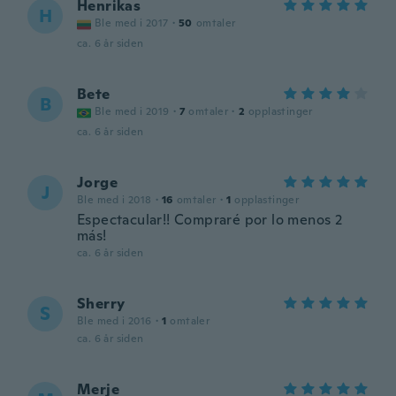
Henrikas
H
Ble med i 2017
·
50
omtaler
ca. 6 år siden
Bete
B
Ble med i 2019
·
7
omtaler
·
2
opplastinger
ca. 6 år siden
Jorge
J
Ble med i 2018
·
16
omtaler
·
1
opplastinger
Espectacular!! Compraré por lo menos 2
más!
ca. 6 år siden
Sherry
S
Ble med i 2016
·
1
omtaler
ca. 6 år siden
Merje