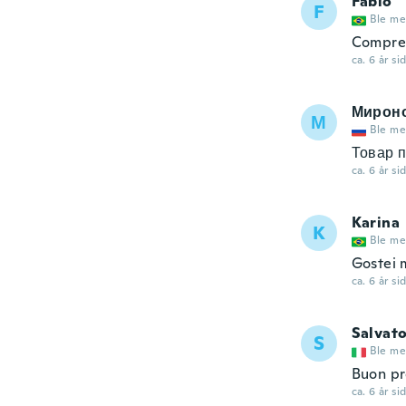
Fabio
F
Ble me
Comprei
ca. 6 år si
Мирон
М
Ble me
Товар п
ca. 6 år si
Karina
K
Ble me
Gostei 
ca. 6 år si
Salvat
S
Ble me
Buon pr
ca. 6 år si