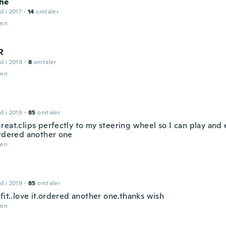
he
d i 2017
·
14
omtaler
den
R
d i 2019
·
8
omtaler
den
d i 2019
·
85
omtaler
reat.clips perfectly to my steering wheel so I can play and 
ordered another one
den
d i 2019
·
85
omtaler
fit..love it.ordered another one.thanks wish
den