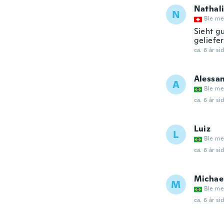
Nathal
N
Ble me
Sieht gu
geliefer
ca. 6 år si
Alessa
A
Ble me
ca. 6 år si
Luiz
L
Ble me
ca. 6 år si
Michae
M
Ble me
ca. 6 år si