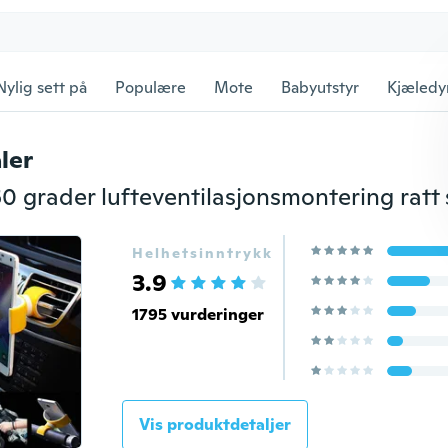
Nylig sett på
Populære
Mote
Babyutstyr
Kjæledy
ler
Helhetsinntrykk
3.9
1795 vurderinger
Vis produktdetaljer