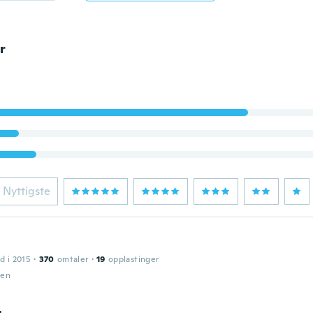
r
Nyttigste
d i 2015
·
370
omtaler
·
19
opplastinger
den