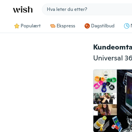
Jump to section
Populært
Ekspress
Dagstilbud
Kundeomta