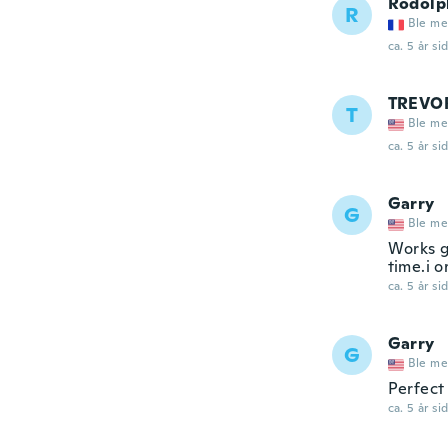
Rodolp
R
Ble me
ca. 5 år si
TREVO
T
Ble me
ca. 5 år si
Garry
G
Ble me
Works g
time.i 
ca. 5 år si
Garry
G
Ble me
Perfect 
ca. 5 år si