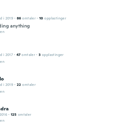
d i 2019
·
86
omtaler
·
10
opplastinger
ding anything
den
d i 2017
·
47
omtaler
·
3
opplastinger
den
do
d i 2019
·
22
omtaler
den
ndra
2016
·
125
omtaler
den