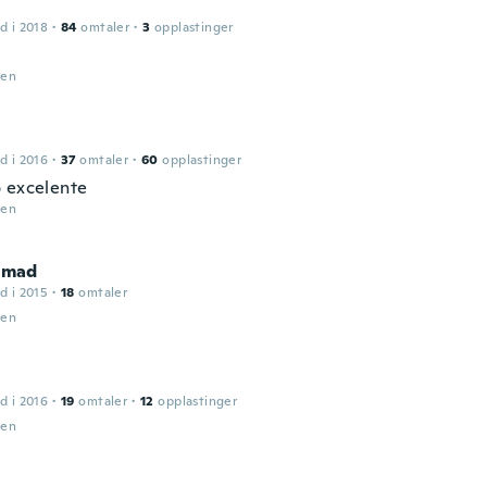
d i 2018
·
84
omtaler
·
3
opplastinger
den
d i 2016
·
37
omtaler
·
60
opplastinger
 excelente
den
mad
d i 2015
·
18
omtaler
den
d i 2016
·
19
omtaler
·
12
opplastinger
den