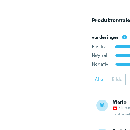
Produktomtale
vurderinger
Positiv
Nøytral
Negativ
Alle
Bilde
Mario
M
Ble me
ca. 4 år si