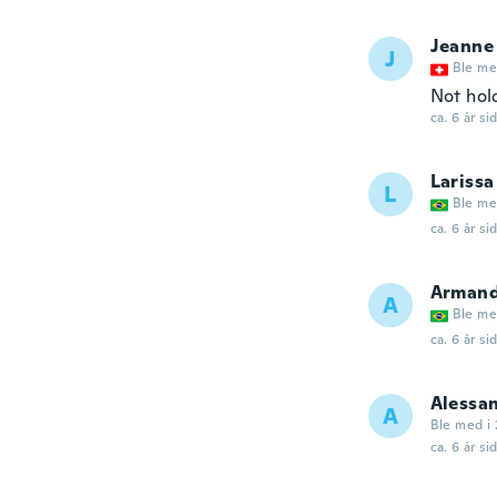
Jeanne
J
Ble me
Not hol
ca. 6 år si
Larissa
L
Ble me
ca. 6 år si
Arman
A
Ble me
ca. 6 år si
Alessa
A
Ble med i 
ca. 6 år si