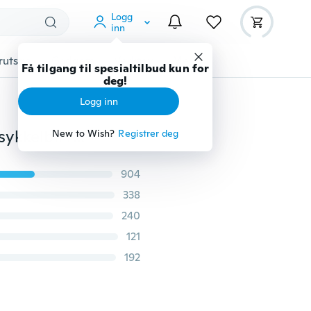
Logg
inn
rutstyr
Gadgets
Verktøy
Mer
Få tilgang til spesialtilbud kun for
deg!
Logg inn
Universal 360 grader lufteventilasjonsmontering ratt sykkelbil telefon holder for mobiltelefon
New to Wish?
Registrer deg
904
338
240
121
192