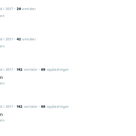
d i 2017
·
29
omtaler
den
d i 2017
·
42
omtaler
den
d i 2017
·
142
omtaler
·
69
opplastinger
en
den
d i 2017
·
142
omtaler
·
69
opplastinger
en
den