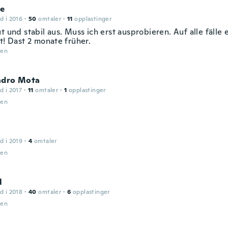
ie
d i 2016
·
50
omtaler
·
11
opplastinger
t und stabil aus. Muss ich erst ausprobieren. Auf alle fälle
t! Dast 2 monate früher.
den
ndro Mota
d i 2017
·
11
omtaler
·
1
opplastinger
den
d i 2019
·
4
omtaler
den
l
d i 2018
·
40
omtaler
·
6
opplastinger
den