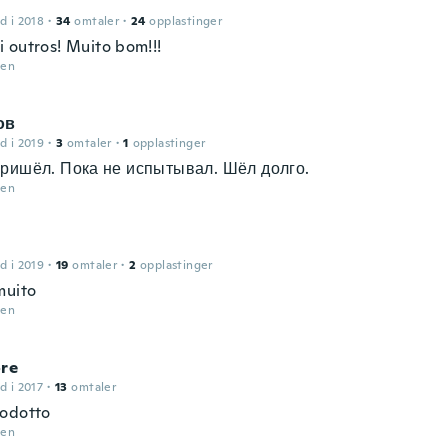
d i 2018
·
34
omtaler
·
24
opplastinger
 outros! Muito bom!!!
den
ов
d i 2019
·
3
omtaler
·
1
opplastinger
ришёл. Пока не испытывал. Шёл долго.
den
d i 2019
·
19
omtaler
·
2
opplastinger
muito
den
ore
d i 2017
·
13
omtaler
odotto
den