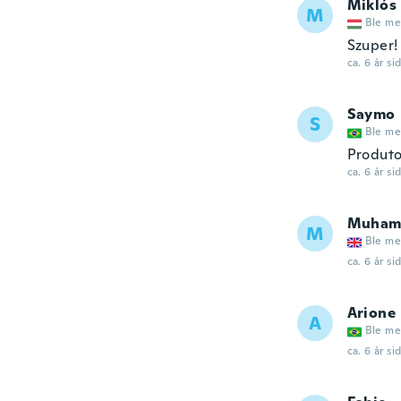
Miklós
M
Ble me
Szuper!
ca. 6 år si
Saymo
S
Ble me
Produto
ca. 6 år si
Muham
M
Ble me
ca. 6 år si
Arione
A
Ble me
ca. 6 år si