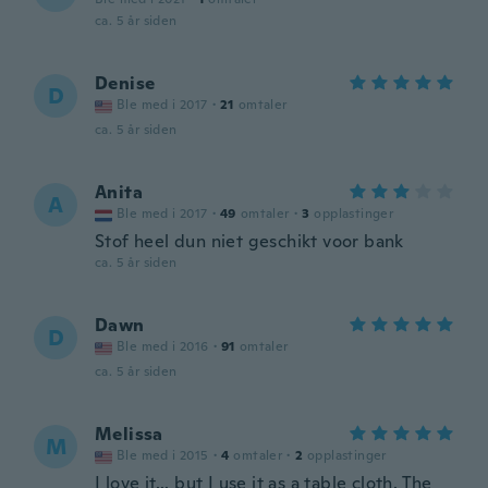
ca. 5 år siden
Denise
D
Ble med i 2017
·
21
omtaler
ca. 5 år siden
Anita
A
Ble med i 2017
·
49
omtaler
·
3
opplastinger
Stof heel dun niet geschikt voor bank
ca. 5 år siden
Dawn
D
Ble med i 2016
·
91
omtaler
ca. 5 år siden
Melissa
M
Ble med i 2015
·
4
omtaler
·
2
opplastinger
I love it... but I use it as a table cloth. The