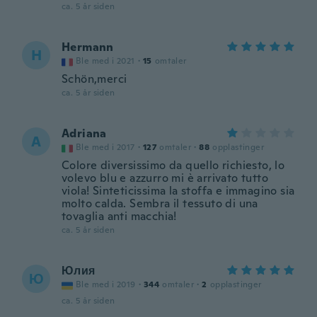
ca. 5 år siden
Hermann
H
Ble med i 2021
·
15
omtaler
Schön,merci
ca. 5 år siden
Adriana
A
Ble med i 2017
·
127
omtaler
·
88
opplastinger
Colore diversissimo da quello richiesto, lo
volevo blu e azzurro mi è arrivato tutto
viola! Sinteticissima la stoffa e immagino sia
molto calda. Sembra il tessuto di una
tovaglia anti macchia!
ca. 5 år siden
Юлия
Ю
Ble med i 2019
·
344
omtaler
·
2
opplastinger
ca. 5 år siden