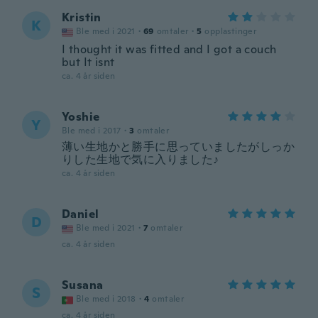
Kristin
K
Ble med i 2021
·
69
omtaler
·
5
opplastinger
I thought it was fitted and I got a couch
but It isnt
ca. 4 år siden
Yoshie
Y
Ble med i 2017
·
3
omtaler
薄い生地かと勝手に思っていましたがしっか
りした生地で気に入りました♪
ca. 4 år siden
Daniel
D
Ble med i 2021
·
7
omtaler
ca. 4 år siden
Susana
S
Ble med i 2018
·
4
omtaler
ca. 4 år siden