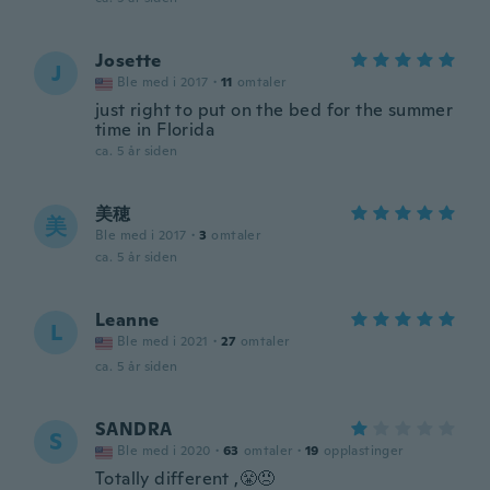
Josette
J
Ble med i 2017
·
11
omtaler
just right to put on the bed for the summer
time in Florida
ca. 5 år siden
美穂
美
Ble med i 2017
·
3
omtaler
ca. 5 år siden
Leanne
L
Ble med i 2021
·
27
omtaler
ca. 5 år siden
SANDRA
S
Ble med i 2020
·
63
omtaler
·
19
opplastinger
Totally different ,😤😠