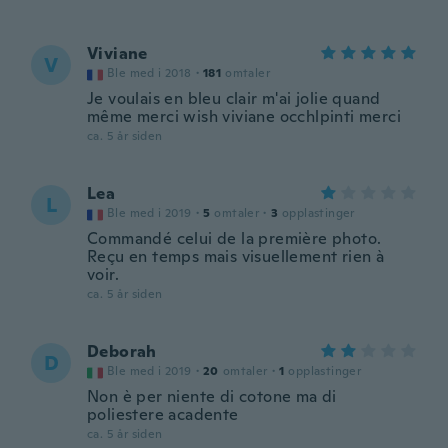
Viviane
V
Ble med i 2018
·
181
omtaler
Je voulais en bleu clair m'ai jolie quand
même merci wish viviane occhlpinti merci
ca. 5 år siden
Lea
L
Ble med i 2019
·
5
omtaler
·
3
opplastinger
Commandé celui de la première photo.
Reçu en temps mais visuellement rien à
voir.
ca. 5 år siden
Deborah
D
Ble med i 2019
·
20
omtaler
·
1
opplastinger
Non è per niente di cotone ma di
poliestere acadente
ca. 5 år siden