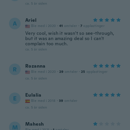
ca. 5 år siden
Ariel
A
Ble med i 2020
·
41
omtaler
·
7
opplastinger
Very cool, wish it wasn't so see-through,
but it was an amazing deal so I can't
complain too much.
ca. 5 år siden
Rozanna
R
Ble med i 2020
·
29
omtaler
·
25
opplastinger
ca. 5 år siden
Eulalia
E
Ble med i 2018
·
39
omtaler
ca. 5 år siden
Mahesh
M
Ble med i 2021
·
1
omtaler