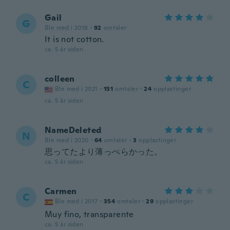
Gail
G
Ble med i 2018
·
92
omtaler
It is not cotton.
ca. 5 år siden
colleen
C
Ble med i 2021
·
151
omtaler
·
24
opplastinger
ca. 5 år siden
NameDeleted
N
Ble med i 2020
·
64
omtaler
·
3
opplastinger
思ってたより薄っぺらかった。
ca. 5 år siden
Carmen
C
Ble med i 2017
·
354
omtaler
·
29
opplastinger
Muy fino, transparente
ca. 5 år siden