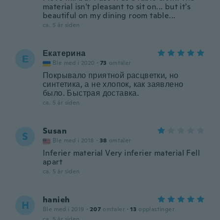
material isn't pleasant to sit on... but it's
beautiful on my dining room table...
ca. 5 år siden
Екатерина
Е
Ble med i 2020
·
73
omtaler
Покрывало приятной расцветки, но
синтетика, а не хлопок, как заявлено
было. Быстрая доставка.
ca. 5 år siden
Susan
S
Ble med i 2018
·
38
omtaler
Inferier material Very inferier material Fell
apart
ca. 5 år siden
hanieh
H
Ble med i 2019
·
207
omtaler
·
13
opplastinger
ca. 5 år siden