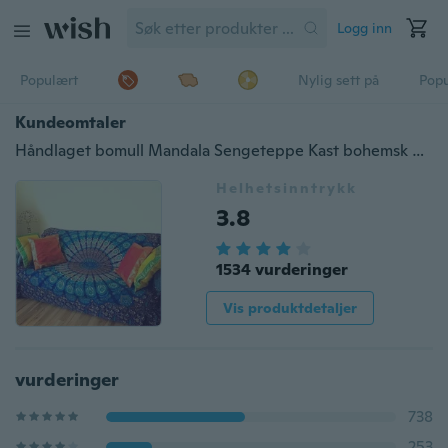
Logg inn
Populært
Nylig sett på
Pop
Kundeomtaler
Håndlaget bomull Mandala Sengeteppe Kast bohemsk bakgrunn Medaljong Yoga Meditasjon Piknik Hage Strand Kast Boho sigøyner sovesal Dekor Stue Hippie Hippy Vegghengende veggteppe
Helhetsinntrykk
3.8
1534 vurderinger
Vis produktdetaljer
vurderinger
738
253