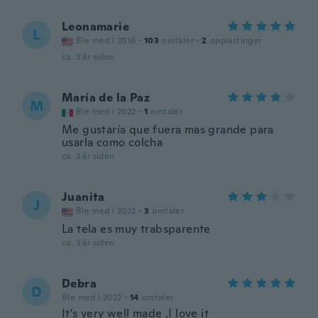
Leonamarie
L
Ble med i 2016
·
103
omtaler
·
2
opplastinger
ca. 3 år siden
María de la Paz
M
Ble med i 2022
·
1
omtaler
Me gustaría que fuera mas grande para
usarla como colcha
ca. 3 år siden
Juanita
J
Ble med i 2022
·
3
omtaler
La tela es muy trabsparente
ca. 3 år siden
Debra
D
Ble med i 2022
·
14
omtaler
It's very well made ,I love it