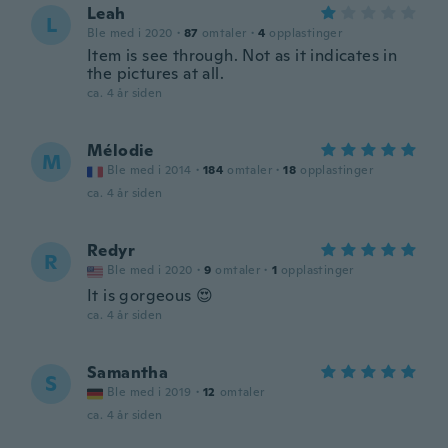
Leah
L
Ble med i 2020
·
87
omtaler
·
4
opplastinger
Item is see through. Not as it indicates in
the pictures at all.
ca. 4 år siden
Mélodie
M
Ble med i 2014
·
184
omtaler
·
18
opplastinger
ca. 4 år siden
Redyr
R
Ble med i 2020
·
9
omtaler
·
1
opplastinger
It is gorgeous 😍
ca. 4 år siden
Samantha
S
Ble med i 2019
·
12
omtaler
ca. 4 år siden