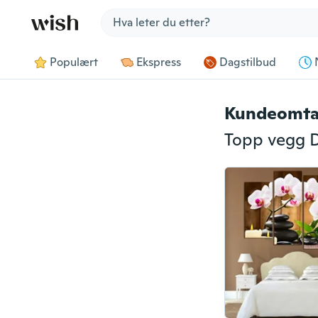
Jump to section
Populært
Ekspress
Dagstilbud
Kundeomta