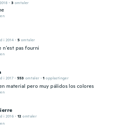
2018
·
3
omtaler
me
den
d i 2014
·
5
omtaler
 n'est pas fourni
den
a
d i 2017
·
553
omtaler
·
1
opplastinger
n material pero muy pálidos los colores
den
ierre
d i 2016
·
12
omtaler
den