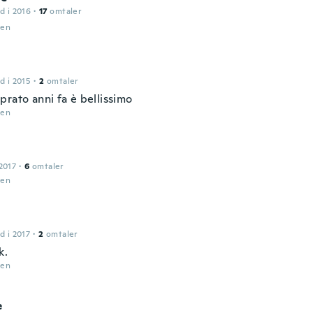
d i 2016
·
17
omtaler
den
d i 2015
·
2
omtaler
prato anni fa è bellissimo
den
2017
·
6
omtaler
den
d i 2017
·
2
omtaler
k.
den
e