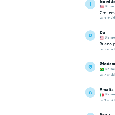
Ismeld
I
Ble me
Crei er
ca. 6 år si
De
D
Ble me
Bueno p
ca. 7 år si
Gledso
G
Ble me
ca. 7 år si
Amalia
A
Ble me
ca. 7 år si