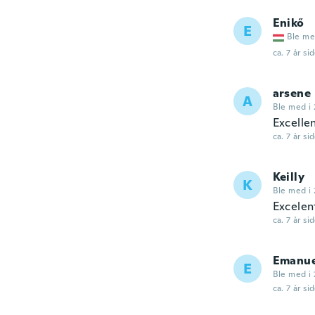
Enikő
E
Ble me
ca. 7 år si
arsene
A
Ble med i 
Excelle
ca. 7 år si
Keilly
K
Ble med i 
Excelen
ca. 7 år si
Emanue
E
Ble med i 
ca. 7 år si