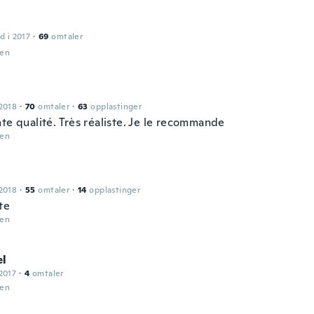
d i 2017
·
69
omtaler
den
2018
·
70
omtaler
·
63
opplastinger
nte qualité. Très réaliste. Je le recommande
den
2018
·
55
omtaler
·
14
opplastinger
te
den
l
2017
·
4
omtaler
den