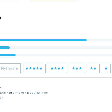
r
Nyttigste
y
2015
·
18
omtaler
·
3
opplastinger
den