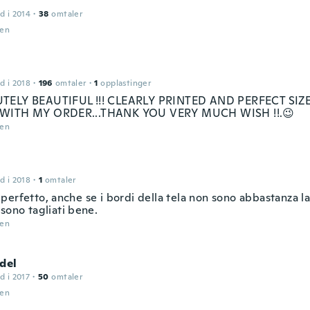
d i 2014
·
38
omtaler
den
d i 2018
·
196
omtaler
·
1
opplastinger
TELY BEAUTIFUL !!! CLEARLY PRINTED AND PERFECT SIZE
WITH MY ORDER...THANK YOU VERY MUCH WISH !!.😉
den
d i 2018
·
1
omtaler
erfetto, anche se i bordi della tela non sono abbastanza la
sono tagliati bene.
den
del
d i 2017
·
50
omtaler
den