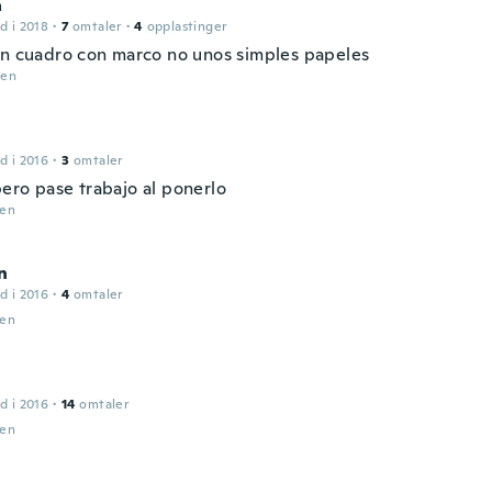
a
d i 2018
·
7
omtaler
·
4
opplastinger
an cuadro con marco no unos simples papeles
den
d i 2016
·
3
omtaler
ero pase trabajo al ponerlo
den
n
d i 2016
·
4
omtaler
den
d i 2016
·
14
omtaler
den