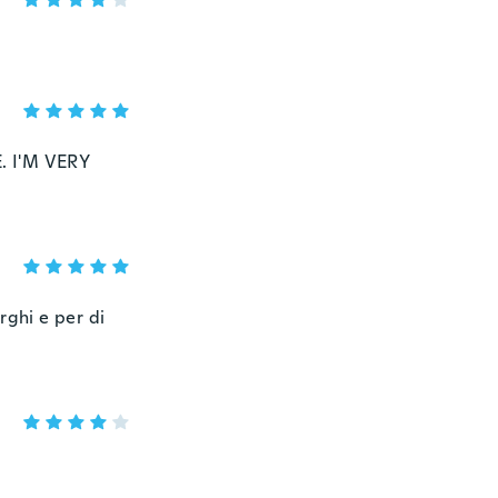
. I'M VERY
rghi e per di