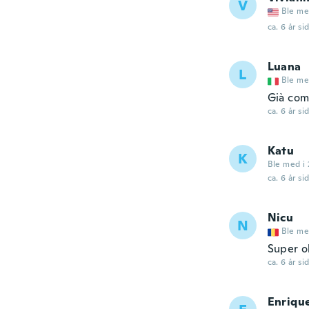
V
Ble me
ca. 6 år si
Luana
L
Ble me
Già com
ca. 6 år si
Katu
K
Ble med i 
ca. 6 år si
Nicu
N
Ble me
Super o
ca. 6 år si
Enriqu