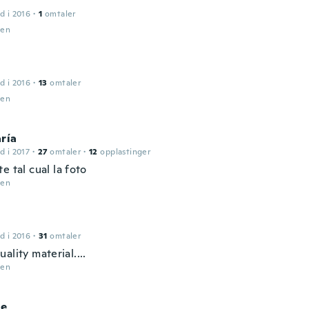
d i 2016
·
1
omtaler
den
d i 2016
·
13
omtaler
den
ría
d i 2017
·
27
omtaler
·
12
opplastinger
e tal cual la foto
den
d i 2016
·
31
omtaler
ality material....
den
ne