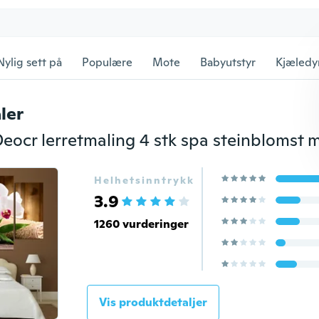
Nylig sett på
Populære
Mote
Babyutstyr
Kjæledy
ler
Helhetsinntrykk
3.9
1260 vurderinger
Vis produktdetaljer