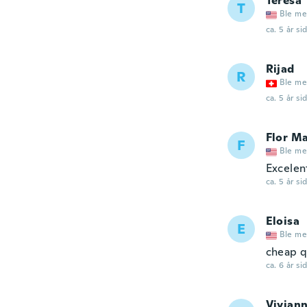
Teresa
T
Ble me
ca. 5 år si
Rijad
R
Ble me
ca. 5 år si
Flor Ma
F
Ble me
Excelent
ca. 5 år si
Eloisa
E
Ble me
cheap qu
ca. 6 år si
Vivian