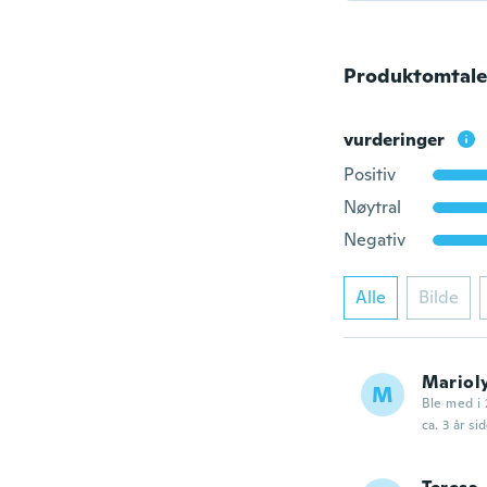
Produktomtale
vurderinger
Positiv
Nøytral
Negativ
Alle
Bilde
Mariol
M
Ble med i 
ca. 3 år si