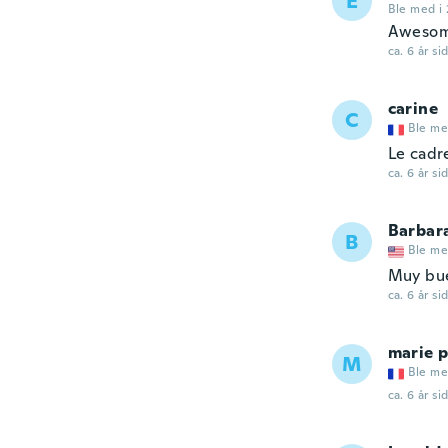
E
Ble med i 
Aweso
ca. 6 år si
carine
C
Ble me
Le cadre
ca. 6 år si
Barbar
B
Ble me
Muy bue
ca. 6 år si
marie p
M
Ble me
ca. 6 år si