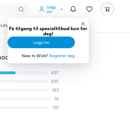
Logg
inn
rutstyr
Gadgets
Verktøy
Mer
Få tilgang til spesialtilbud kun for
deg!
Logg inn
Topp vegg Deocr lerretmaling 4 stk spa steinblomst moderne trykt oljebilder skjønnhet i hjemmet stue uten rammestørrelse 12 av 32
New to Wish?
Registrer deg
637
205
183
74
161