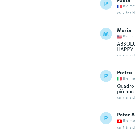
Paula
P
Ble me
ca. 7 år si
Maria
M
Ble me
ABSOLU
HAPPY 
ca. 7 år si
Pietro
P
Ble me
Quadro p
più non 
ca. 7 år si
Peter A
P
Ble me
ca. 7 år si