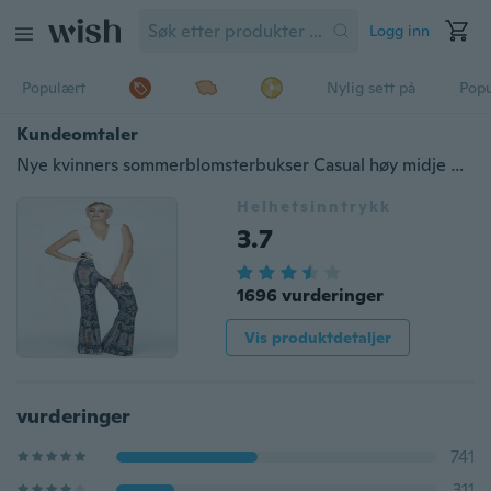
Logg inn
Populært
Nylig sett på
Pop
Kundeomtaler
Nye kvinners sommerblomsterbukser Casual høy midje bluss brede ben lange bukser
Helhetsinntrykk
3.7
1696 vurderinger
Vis produktdetaljer
vurderinger
741
311