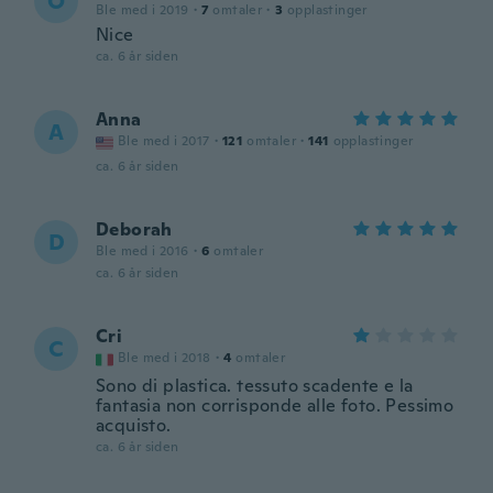
O
Ble med i 2019
·
7
omtaler
·
3
opplastinger
Nice
ca. 6 år siden
Anna
A
Ble med i 2017
·
121
omtaler
·
141
opplastinger
ca. 6 år siden
Deborah
D
Ble med i 2016
·
6
omtaler
ca. 6 år siden
Cri
C
Ble med i 2018
·
4
omtaler
Sono di plastica. tessuto scadente e la
fantasia non corrisponde alle foto. Pessimo
acquisto.
ca. 6 år siden