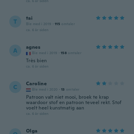
ca. 6 år siden
tai
T
Ble med i 2019
·
115
omtaler
ca. 6 år siden
agnes
A
Ble med i 2019
·
158
omtaler
Très bien
ca. 6 år siden
Caroline
C
Ble med i 2020
·
13
omtaler
Patroon valt niet mooi, broek te krap
waardoor stof en patroon teveel rekt. Stof
voelt heel kunstmatig aan
ca. 6 år siden
Olga