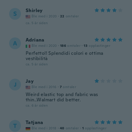
Shirley
S
Ble med i 2020
·
22
omtaler
ca. 5 år siden
Adriana
A
Ble med i 2020
·
186
omtaler
·
13
opplastinger
Perfetto!! Splendidi colori e ottima
vestibilità
ca. 5 år siden
Jay
J
Ble med i 2016
·
7
omtaler
Weird elastic top and fabric was
thin..Walmart did better.
ca. 6 år siden
Tatjana
T
Ble med i 2018
·
40
omtaler
·
1
opplastinger