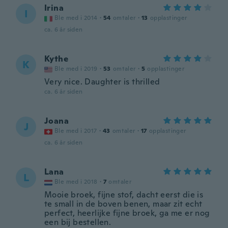
Irina
I
Ble med i 2014
·
54
omtaler
·
13
opplastinger
ca. 6 år siden
Kythe
K
Ble med i 2019
·
53
omtaler
·
5
opplastinger
Very nice. Daughter is thrilled
ca. 6 år siden
Joana
J
Ble med i 2017
·
43
omtaler
·
17
opplastinger
ca. 6 år siden
Lana
L
Ble med i 2018
·
7
omtaler
Mooie broek, fijne stof, dacht eerst die is
te small in de boven benen, maar zit echt
perfect, heerlijke fijne broek, ga me er nog
een bij bestellen.