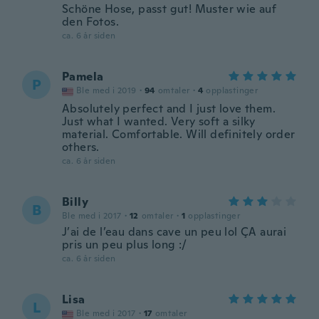
Schöne Hose, passt gut! Muster wie auf
den Fotos.
ca. 6 år siden
Pamela
P
Ble med i 2019
·
94
omtaler
·
4
opplastinger
Absolutely perfect and I just love them.
Just what I wanted. Very soft a silky
material. Comfortable. Will definitely order
others.
ca. 6 år siden
Billy
B
Ble med i 2017
·
12
omtaler
·
1
opplastinger
J’ai de l’eau dans cave un peu lol ÇA aurai
pris un peu plus long :/
ca. 6 år siden
Lisa
L
Ble med i 2017
·
17
omtaler