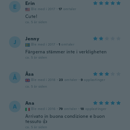
Erin
E
Ble med i 2017
·
17
omtaler
Cute!
ca. 5 år siden
Jenny
J
Ble med i 2017
·
1
omtaler
Färgerna stämmer inte i verkligheten
ca. 5 år siden
Åsa
Å
Ble med i 2018
·
23
omtaler
·
9
opplastinger
ca. 5 år siden
Ana
A
Ble med i 2016
·
79
omtaler
·
18
opplastinger
Arrivato in buona condizione e buon
tessuto 👍
ca. 5 år siden